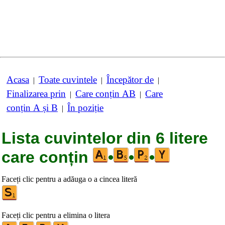
Acasa
Toate cuvintele
Începător de
|
|
|
Finalizarea prin
Care conțin AB
Care
|
|
conțin A și B
În poziție
|
Lista cuvintelor din 6 litere
care conțin
•
•
•
Faceți clic pentru a adăuga o a cincea literă
Faceți clic pentru a elimina o litera