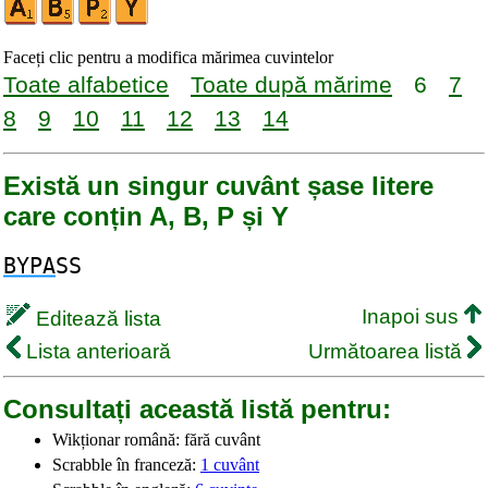
Faceți clic pentru a modifica mărimea cuvintelor
Toate alfabetice
Toate după mărime
6
7
8
9
10
11
12
13
14
Există un singur cuvânt șase litere
care conțin A, B, P și Y
BYPA
SS
Inapoi sus
Editează lista
Lista anterioară
Următoarea listă
Consultați această listă pentru:
Wikționar română: fără cuvânt
Scrabble în franceză:
1 cuvânt