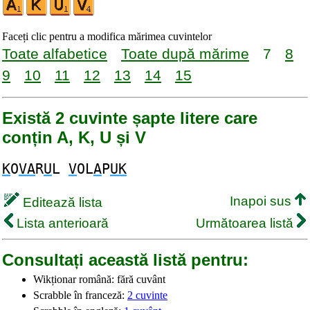
Faceți clic pentru a modifica mărimea cuvintelor
Toate alfabetice
Toate după mărime
7
8
9
10
11
12
13
14
15
Există 2 cuvinte șapte litere care
conțin A, K, U și V
K
O
VA
R
U
L
V
OL
A
P
UK
Inapoi sus
Editează lista
Lista anterioară
Următoarea listă
Consultați această listă pentru:
Wikționar română: fără cuvânt
Scrabble în franceză:
2 cuvinte