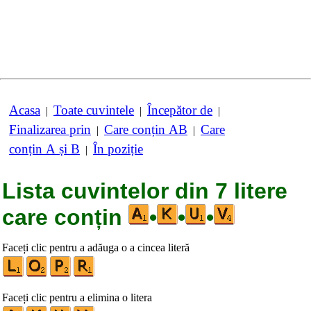
Acasa
Toate cuvintele
Începător de
|
|
|
Finalizarea prin
Care conțin AB
Care
|
|
conțin A și B
În poziție
|
Lista cuvintelor din 7 litere
care conțin
•
•
•
Faceți clic pentru a adăuga o a cincea literă
Faceți clic pentru a elimina o litera