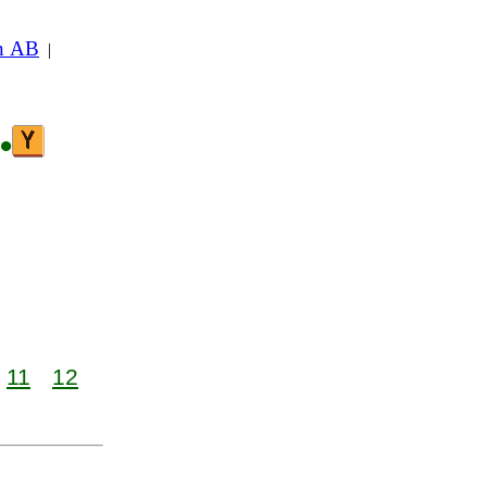
in AB
|
•
11
12