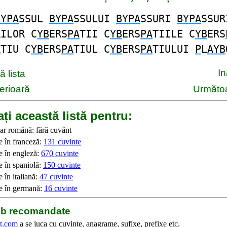
BYPA
SSUL
BYPA
SSULUI
BYPA
SSURI
BYPA
SSUR
RILOR C
YB
ERS
PA
TII C
YB
ERS
PA
TIILE C
YB
ERS
A
TIU C
YB
ERS
PA
TIUL C
YB
ERS
PA
TIULUI
P
L
AYB
I
 lista
erioară
Următoa
ți această listă pentru:
ar română: fără cuvânt
e în franceză:
131 cuvinte
e în engleză:
670 cuvinte
e în spaniolă:
150 cuvinte
 în italiană:
47 cuvinte
e în germană:
16 cuvinte
web recomandate
t.com
a se juca cu cuvinte, anagrame, sufixe, prefixe etc.