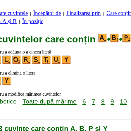
ate cuvintele
Începător de
Finalizarea prin
Care conț
|
|
|
n A și B
În poziție
|
cuvintelor care conțin
•
•
tru a adăuga o a cincea literă
ru a elimina o litera
tru a modifica mărimea cuvintelor
betice
Toate după mărime
6
7
8
9
10
3 cuvinte care conțin A, B, P și Y