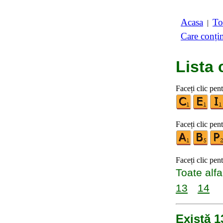
Acasa
To
|
Care conți
Lista 
Faceți clic pen
Faceți clic pent
Faceți clic pen
Toate alfa
13
14
Există 1