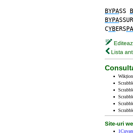
BYPA
SS
BYPA
SSU
C
YB
ERS
P
Editează
Lista ant
Consulta
Wikțion
Scrabbl
Scrabbl
Scrabbl
Scrabble
Scrabbl
Site-uri 
1Cuvan