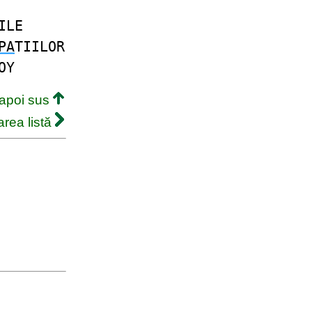
ILE
PA
TIILOR
OY
napoi sus
rea listă