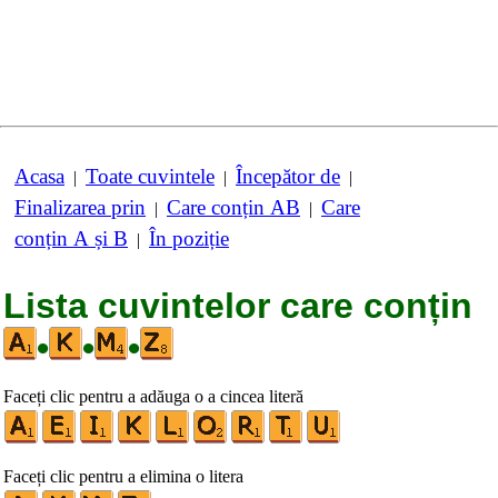
Acasa
Toate cuvintele
Începător de
|
|
|
Finalizarea prin
Care conțin AB
Care
|
|
conțin A și B
În poziție
|
Lista cuvintelor care conțin
•
•
•
Faceți clic pentru a adăuga o a cincea literă
Faceți clic pentru a elimina o litera