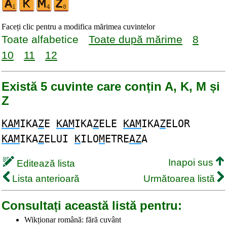
Faceți clic pentru a modifica mărimea cuvintelor
Toate alfabetice
Toate după mărime
8
10
11
12
Există 5 cuvinte care conțin A, K, M și
Z
KAM
IKA
Z
E
KAM
IKA
Z
ELE
KAM
IKA
Z
ELOR
KAM
IKA
Z
ELUI
K
ILO
M
ETRE
AZ
A
Inapoi sus
Editează lista
Lista anterioară
Următoarea listă
Consultați această listă pentru:
Wikționar română: fără cuvânt