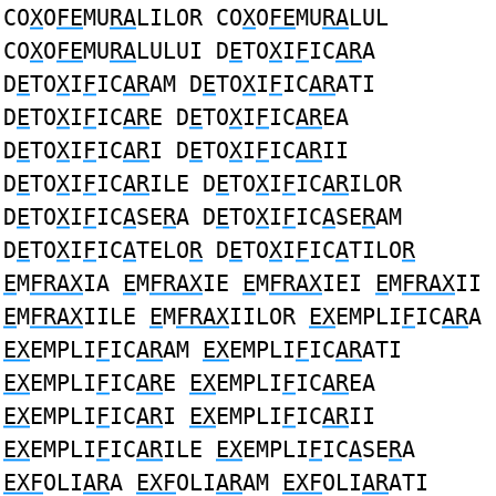
CO
X
O
FE
MU
RA
LILOR CO
X
O
FE
MU
RA
LUL
CO
X
O
FE
MU
RA
LULUI D
E
TO
X
I
F
IC
AR
A
D
E
TO
X
I
F
IC
AR
AM D
E
TO
X
I
F
IC
AR
ATI
D
E
TO
X
I
F
IC
AR
E D
E
TO
X
I
F
IC
AR
EA
D
E
TO
X
I
F
IC
AR
I D
E
TO
X
I
F
IC
AR
II
D
E
TO
X
I
F
IC
AR
ILE D
E
TO
X
I
F
IC
AR
ILOR
D
E
TO
X
I
F
IC
A
SE
R
A D
E
TO
X
I
F
IC
A
SE
R
AM
D
E
TO
X
I
F
IC
A
TELO
R
D
E
TO
X
I
F
IC
A
TILO
R
E
M
FRAX
IA
E
M
FRAX
IE
E
M
FRAX
IEI
E
M
FRAX
II
E
M
FRAX
IILE
E
M
FRAX
IILOR
EX
EMPLI
F
IC
AR
A
EX
EMPLI
F
IC
AR
AM
EX
EMPLI
F
IC
AR
ATI
EX
EMPLI
F
IC
AR
E
EX
EMPLI
F
IC
AR
EA
EX
EMPLI
F
IC
AR
I
EX
EMPLI
F
IC
AR
II
EX
EMPLI
F
IC
AR
ILE
EX
EMPLI
F
IC
A
SE
R
A
EXF
OLI
AR
A
EXF
OLI
AR
AM
EXF
OLI
AR
ATI