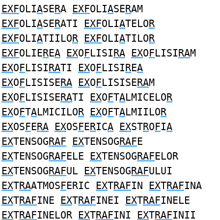
EXF
OLI
A
SE
R
A
EXF
OLI
A
SE
R
AM
EXF
OLI
A
SE
R
ATI
EXF
OLI
A
TELO
R
EXF
OLI
A
TIILO
R
EXF
OLI
A
TILO
R
EXF
OLIE
R
E
A
EX
O
F
LISI
RA
EX
O
F
LISI
RA
M
EX
O
F
LISI
RA
TI
EX
O
F
LISI
R
E
A
EX
O
F
LISISE
RA
EX
O
F
LISISE
RA
M
EX
O
F
LISISE
RA
TI
EX
O
F
T
A
LMICELO
R
EX
O
F
T
A
LMICILO
R
EX
O
F
T
A
LMIILO
R
EX
OS
F
E
RA
EX
OS
F
E
R
IC
A
EX
ST
R
O
F
I
A
EX
TENSOG
RAF
EX
TENSOG
RAF
E
EX
TENSOG
RAF
ELE
EX
TENSOG
RAF
ELOR
EX
TENSOG
RAF
UL
EX
TENSOG
RAF
ULUI
EX
T
RA
ATMOS
F
ERIC
EX
T
RAF
IN
EX
T
RAF
INA
EX
T
RAF
INE
EX
T
RAF
INEI
EX
T
RAF
INELE
EX
T
RAF
INELOR
EX
T
RAF
INI
EX
T
RAF
INII