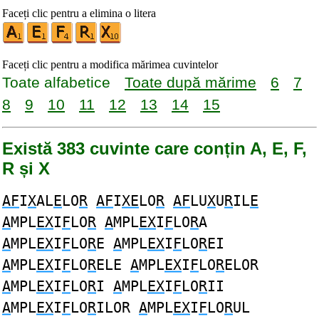
Faceți clic pentru a elimina o litera
Faceți clic pentru a modifica mărimea cuvintelor
Toate alfabetice
Toate după mărime
6
7
8
9
10
11
12
13
14
15
Există 383 cuvinte care conțin A, E, F,
R și X
AF
I
X
AL
E
LO
R
AF
I
XE
LO
R
AF
LU
X
U
R
IL
E
A
MPL
EX
I
F
LO
R
A
MPL
EX
I
F
LO
R
A
A
MPL
EX
I
F
LO
R
E
A
MPL
EX
I
F
LO
R
EI
A
MPL
EX
I
F
LO
R
ELE
A
MPL
EX
I
F
LO
R
ELOR
A
MPL
EX
I
F
LO
R
I
A
MPL
EX
I
F
LO
R
II
A
MPL
EX
I
F
LO
R
ILOR
A
MPL
EX
I
F
LO
R
UL