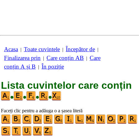
Acasa
Toate cuvintele
Începător de
|
|
|
Finalizarea prin
Care conțin AB
Care
|
|
conțin A și B
În poziție
|
Lista cuvintelor care conțin
•
•
•
•
Faceți clic pentru a adăuga o a șasea literă