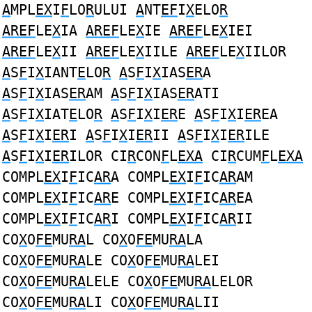
A
MPL
EX
I
F
LO
R
ULUI
A
NT
EF
I
X
ELO
R
AREF
LE
X
IA
AREF
LE
X
IE
AREF
LE
X
IEI
AREF
LE
X
II
AREF
LE
X
IILE
AREF
LE
X
IILOR
A
S
F
I
X
IANT
E
LO
R
A
S
F
I
X
IAS
ER
A
A
S
F
I
X
IAS
ER
AM
A
S
F
I
X
IAS
ER
ATI
A
S
F
I
X
IAT
E
LO
R
A
S
F
I
X
I
ER
E
A
S
F
I
X
I
ER
EA
A
S
F
I
X
I
ER
I
A
S
F
I
X
I
ER
II
A
S
F
I
X
I
ER
ILE
A
S
F
I
X
I
ER
ILOR CI
R
CON
F
L
EXA
CI
R
CUM
F
L
EXA
COMPL
EX
I
F
IC
AR
A COMPL
EX
I
F
IC
AR
AM
COMPL
EX
I
F
IC
AR
E COMPL
EX
I
F
IC
AR
EA
COMPL
EX
I
F
IC
AR
I COMPL
EX
I
F
IC
AR
II
CO
X
O
FE
MU
RA
L CO
X
O
FE
MU
RA
LA
CO
X
O
FE
MU
RA
LE CO
X
O
FE
MU
RA
LEI
CO
X
O
FE
MU
RA
LELE CO
X
O
FE
MU
RA
LELOR
CO
X
O
FE
MU
RA
LI CO
X
O
FE
MU
RA
LII