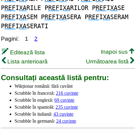
P
REF
I
XA
RILE P
REF
I
XA
RILOR P
REF
I
XA
SE
P
REF
I
XA
SEM P
REF
I
XA
SERA P
REF
I
XA
SERAM
P
REF
I
XA
SERATI
Pagini:
1
2
Inapoi sus
Editează lista
Lista anterioară
Următoarea listă
Consultați această listă pentru:
Wikționar română: fără cuvânt
Scrabble în franceză:
216 cuvinte
Scrabble în engleză:
69 cuvinte
Scrabble în spaniolă:
235 cuvinte
Scrabble în italiană:
43 cuvinte
Scrabble în germană:
24 cuvinte