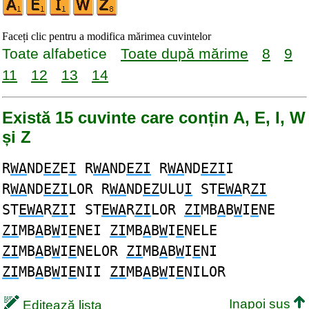
Faceți clic pentru a modifica mărimea cuvintelor
Toate alfabetice
Toate după mărime
8
9
11
12
13
14
Există 15 cuvinte care conțin A, E, I, W
și Z
R
WA
ND
EZ
E
I
R
WA
ND
EZI
R
WA
ND
EZI
I
R
WA
ND
EZI
LOR R
WA
ND
EZ
ULU
I
ST
EWA
R
ZI
ST
EWA
R
ZI
I ST
EWA
R
ZI
LOR
ZI
MB
A
B
W
I
E
NE
ZI
MB
A
B
W
I
E
NEI
ZI
MB
A
B
W
I
E
NELE
ZI
MB
A
B
W
I
E
NELOR
ZI
MB
A
B
W
I
E
NI
ZI
MB
A
B
W
I
E
NII
ZI
MB
A
B
W
I
E
NILOR
Inapoi sus
Editează lista