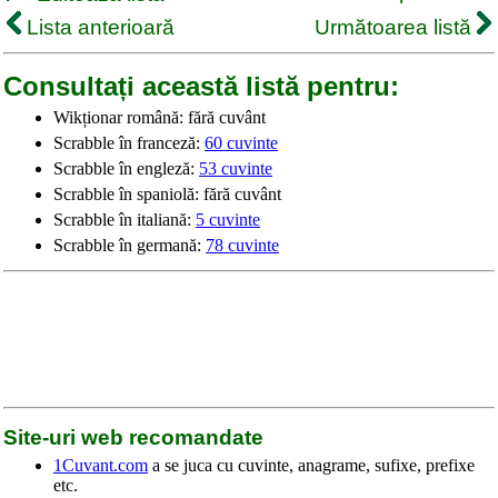
Lista anterioară
Următoarea listă
Consultați această listă pentru:
Wikționar română: fără cuvânt
Scrabble în franceză:
60 cuvinte
Scrabble în engleză:
53 cuvinte
Scrabble în spaniolă: fără cuvânt
Scrabble în italiană:
5 cuvinte
Scrabble în germană:
78 cuvinte
Site-uri web recomandate
1Cuvant.com
a se juca cu cuvinte, anagrame, sufixe, prefixe
etc.