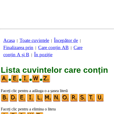
Acasa
Toate cuvintele
Începător de
|
|
|
Finalizarea prin
Care conțin AB
Care
|
|
conțin A și B
În poziție
|
Lista cuvintelor care conțin
•
•
•
•
Faceți clic pentru a adăuga o a șasea literă
Faceți clic pentru a elimina o litera