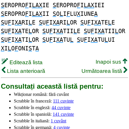
S
EROPRO
F
I
LAX
IE
S
EROPRO
F
I
LAX
IEI
S
EROPRO
F
I
LAX
II
S
O
L
I
F
LU
X
IUNE
A
S
U
F
I
XA
RI
L
E
S
U
F
I
XA
RI
L
OR
S
U
F
I
XA
TE
L
E
S
U
F
I
XA
TE
L
OR
S
U
F
I
XA
TII
L
E
S
U
F
I
XA
TII
L
OR
S
U
F
I
XA
TI
L
OR
S
U
F
I
XA
TU
L
S
U
F
I
XA
TU
L
UI
X
I
L
O
F
ONI
S
T
A
Inapoi sus
Editează lista
Lista anterioară
Următoarea listă
Consultați această listă pentru:
Wikționar română: fără cuvânt
Scrabble în franceză:
111 cuvinte
Scrabble în engleză:
44 cuvinte
Scrabble în spaniolă:
141 cuvinte
Scrabble în italiană:
1 cuvânt
Scrabble în germană:
4 cuvinte