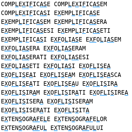
COMP
L
E
X
I
F
IC
AS
E COMP
L
E
X
I
F
IC
AS
EM
COMP
L
E
X
I
F
IC
AS
I E
X
EMP
L
I
F
IC
AS
E
E
X
EMP
L
I
F
IC
AS
EM E
X
EMP
L
I
F
IC
AS
ERA
E
X
EMP
L
I
F
IC
AS
ESI E
X
EMP
L
I
F
IC
AS
ETI
E
X
EMP
L
I
F
IC
AS
I E
XF
O
L
I
AS
E E
XF
O
L
I
AS
EM
E
XF
O
L
I
AS
ERA E
XF
O
L
I
AS
ERAM
E
XF
O
L
I
AS
ERATI E
XF
O
L
I
AS
ESI
E
XF
O
L
I
AS
ETI E
XF
O
L
I
AS
I E
X
O
FL
I
S
E
A
E
X
O
FL
I
S
E
A
I E
X
O
FL
I
S
E
A
M E
X
O
FL
I
S
E
A
SCA
E
X
O
FL
I
S
E
A
TI E
X
O
FL
I
S
E
A
U E
X
O
FL
I
S
IR
A
E
X
O
FL
I
S
IR
A
M E
X
O
FL
I
S
IR
A
TI E
X
O
FL
I
S
IRE
A
E
X
O
FL
I
S
ISER
A
E
X
O
FL
I
S
ISER
A
M
E
X
O
FL
I
S
ISER
A
TI E
X
O
FL
I
S
IT
A
E
X
TEN
S
OGR
AF
E
L
E E
X
TEN
S
OGR
AF
E
L
OR
E
X
TEN
S
OGR
AF
U
L
E
X
TEN
S
OGR
AF
U
L
UI