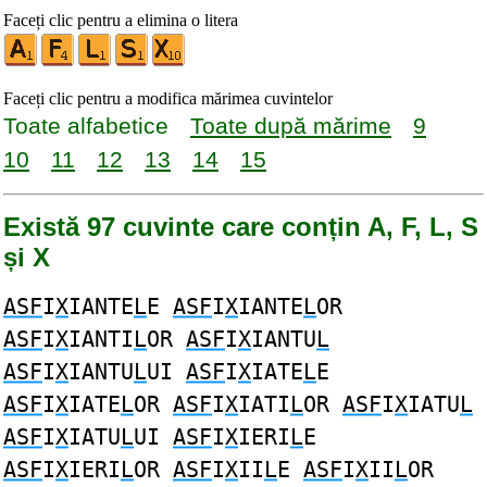
Faceți clic pentru a elimina o litera
Faceți clic pentru a modifica mărimea cuvintelor
Toate alfabetice
Toate după mărime
9
10
11
12
13
14
15
Există 97 cuvinte care conțin A, F, L, S
și X
ASF
I
X
IANTE
L
E
ASF
I
X
IANTE
L
OR
ASF
I
X
IANTI
L
OR
ASF
I
X
IANTU
L
ASF
I
X
IANTU
L
UI
ASF
I
X
IATE
L
E
ASF
I
X
IATE
L
OR
ASF
I
X
IATI
L
OR
ASF
I
X
IATU
L
ASF
I
X
IATU
L
UI
ASF
I
X
IERI
L
E
ASF
I
X
IERI
L
OR
ASF
I
X
II
L
E
ASF
I
X
II
L
OR