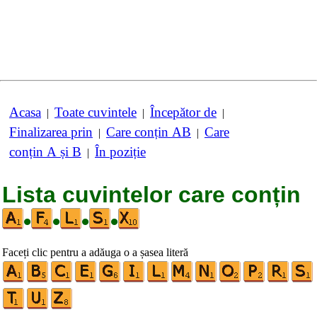
Acasa
Toate cuvintele
Începător de
|
|
|
Finalizarea prin
Care conțin AB
Care
|
|
conțin A și B
În poziție
|
Lista cuvintelor care conțin
•
•
•
•
Faceți clic pentru a adăuga o a șasea literă