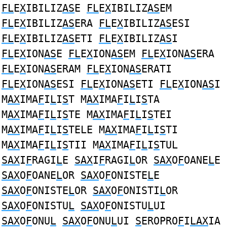
FL
E
X
IBILIZ
AS
E
FL
E
X
IBILIZ
AS
EM
FL
E
X
IBILIZ
AS
ERA
FL
E
X
IBILIZ
AS
ESI
FL
E
X
IBILIZ
AS
ETI
FL
E
X
IBILIZ
AS
I
FL
E
X
ION
AS
E
FL
E
X
ION
AS
EM
FL
E
X
ION
AS
ERA
FL
E
X
ION
AS
ERAM
FL
E
X
ION
AS
ERATI
FL
E
X
ION
AS
ESI
FL
E
X
ION
AS
ETI
FL
E
X
ION
AS
I
M
AX
IMA
F
I
L
I
S
T M
AX
IMA
F
I
L
I
S
TA
M
AX
IMA
F
I
L
I
S
TE M
AX
IMA
F
I
L
I
S
TEI
M
AX
IMA
F
I
L
I
S
TELE M
AX
IMA
F
I
L
I
S
TI
M
AX
IMA
F
I
L
I
S
TII M
AX
IMA
F
I
L
I
S
TUL
SAX
I
F
RAGI
L
E
SAX
I
F
RAGI
L
OR
SAX
O
F
OANE
L
E
SAX
O
F
OANE
L
OR
SAX
O
F
ONISTE
L
E
SAX
O
F
ONISTE
L
OR
SAX
O
F
ONISTI
L
OR
SAX
O
F
ONISTU
L
SAX
O
F
ONISTU
L
UI
SAX
O
F
ONU
L
SAX
O
F
ONU
L
UI
S
EROPRO
F
I
LAX
IA