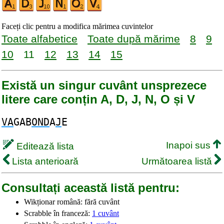
Faceți clic pentru a modifica mărimea cuvintelor
Toate alfabetice
Toate după mărime
8
9
10
11
12
13
14
15
Există un singur cuvânt unsprezece
litere care conțin A, D, J, N, O și V
VA
GAB
OND
A
J
E
Inapoi sus
Editează lista
Lista anterioară
Următoarea listă
Consultați această listă pentru:
Wikționar română: fără cuvânt
Scrabble în franceză:
1 cuvânt