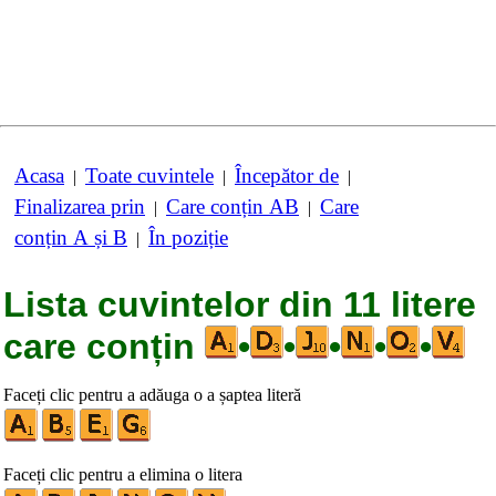
Acasa
Toate cuvintele
Începător de
|
|
|
Finalizarea prin
Care conțin AB
Care
|
|
conțin A și B
În poziție
|
Lista cuvintelor din 11 litere
care conțin
•
•
•
•
•
Faceți clic pentru a adăuga o a șaptea literă
Faceți clic pentru a elimina o litera