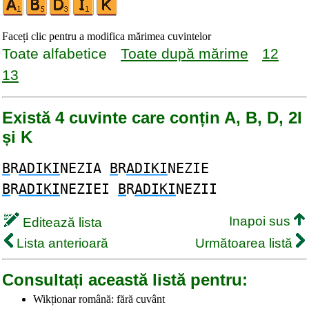
Faceți clic pentru a modifica mărimea cuvintelor
Toate alfabetice
Toate după mărime
12
13
Există 4 cuvinte care conțin A, B, D, 2I
și K
B
R
ADIKI
NEZIA
B
R
ADIKI
NEZIE
B
R
ADIKI
NEZIEI
B
R
ADIKI
NEZII
Inapoi sus
Editează lista
Lista anterioară
Următoarea listă
Consultați această listă pentru:
Wikționar română: fără cuvânt