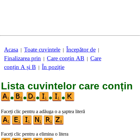
Acasa
Toate cuvintele
Începător de
|
|
|
Finalizarea prin
Care conțin AB
Care
|
|
conțin A și B
În poziție
|
Lista cuvintelor care conțin
•
•
•
•
•
Faceți clic pentru a adăuga o a șaptea literă
Faceți clic pentru a elimina o litera