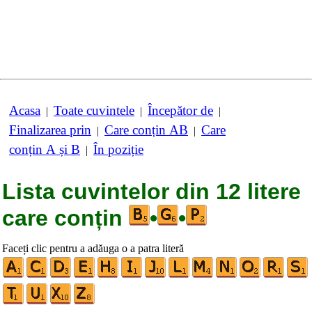
Acasa
Toate cuvintele
Începător de
|
|
|
Finalizarea prin
Care conțin AB
Care
|
|
conțin A și B
În poziție
|
Lista cuvintelor din 12 litere
care conțin
•
•
Faceți clic pentru a adăuga o a patra literă