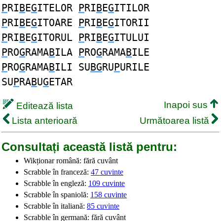
P
RI
B
E
G
ITELOR
P
RI
B
E
G
ITILOR
P
RI
B
E
G
ITOARE
P
RI
B
E
G
ITORII
P
RI
B
E
G
ITORUL
P
RI
B
E
G
ITULUI
P
RO
G
RAMA
B
ILA
P
RO
G
RAMA
B
ILE
P
RO
G
RAMA
B
ILI SU
BG
RU
P
URILE
SU
P
RA
B
U
G
ETAR
Inapoi sus
Editează lista
Lista anterioară
Următoarea listă
Consultați această listă pentru:
Wikționar română: fără cuvânt
Scrabble în franceză:
47 cuvinte
Scrabble în engleză:
109 cuvinte
Scrabble în spaniolă:
158 cuvinte
Scrabble în italiană:
85 cuvinte
Scrabble în germană: fără cuvânt