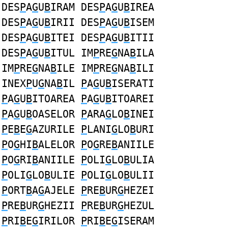
DES
P
A
G
U
B
IRAM DES
P
A
G
U
B
IREA
DES
P
A
G
U
B
IRII DES
P
A
G
U
B
ISEM
DES
P
A
G
U
B
ITEI DES
P
A
G
U
B
ITII
DES
P
A
G
U
B
ITUL IM
P
RE
G
NA
B
ILA
IM
P
RE
G
NA
B
ILE IM
P
RE
G
NA
B
ILI
INEX
P
U
G
NA
B
IL
P
A
G
U
B
ISERATI
P
A
G
U
B
ITOAREA
P
A
G
U
B
ITOAREI
P
A
G
U
B
OASELOR
P
ARA
G
LO
B
INEI
P
E
B
E
G
AZURILE
P
LANI
G
LO
B
URI
P
O
G
HI
B
ALELOR
P
O
G
RE
B
ANIILE
P
O
G
RI
B
ANIILE
P
OLI
G
LO
B
ULIA
P
OLI
G
LO
B
ULIE
P
OLI
G
LO
B
ULII
P
ORT
B
A
G
AJELE
P
RE
B
UR
G
HEZEI
P
RE
B
UR
G
HEZII
P
RE
B
UR
G
HEZUL
P
RI
B
E
G
IRILOR
P
RI
B
E
G
ISERAM