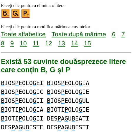
Faceți clic pentru a elimina o litera
Faceți clic pentru a modifica mărimea cuvintelor
Toate alfabetice
Toate după mărime
6
7
8
9
10
11
12
13
14
15
Există 53 cuvinte douăsprezece litere
care conțin B, G și P
B
IOS
P
EOLO
G
EI
B
IOS
P
EOLO
G
IA
B
IOS
P
EOLO
G
IC
B
IOS
P
EOLO
G
IE
B
IOS
P
EOLO
G
II
B
IOS
P
EOLO
G
UL
B
IOTI
P
OLO
G
IA
B
IOTI
P
OLO
G
IE
B
IOTI
P
OLO
G
II DES
P
A
G
U
B
EATI
DES
P
A
G
U
B
ESTE DES
P
A
G
U
B
ESTI