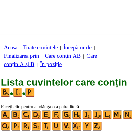
Acasa
Toate cuvintele
Începător de
|
|
|
Finalizarea prin
Care conțin AB
Care
|
|
conțin A și B
În poziție
|
Lista cuvintelor care conțin
•
•
Faceți clic pentru a adăuga o a patra literă