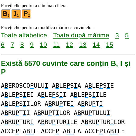
Faceți clic pentru a elimina o litera
Faceți clic pentru a modifica mărimea cuvintelor
Toate alfabetice
Toate după mărime
3
5
6
7
8
9
10
11
12
13
14
15
Există 5570 cuvinte care conțin B, I și
P
A
B
EROSCO
P
ULU
I
A
B
LE
P
S
I
A A
B
LE
P
S
I
E
A
B
LE
P
S
I
EI A
B
LE
P
S
I
I A
B
LE
P
S
I
ILE
A
B
LE
P
S
I
ILOR A
B
RU
P
TE
I
A
B
RU
P
T
I
A
B
RU
P
T
I
I A
B
RU
P
T
I
LOR A
B
RU
P
TULU
I
A
B
RU
P
TUR
I
A
B
RU
P
TUR
I
LE A
B
RU
P
TUR
I
LOR
ACCE
P
TA
BI
L ACCE
P
TA
BI
LA ACCE
P
TA
BI
LE