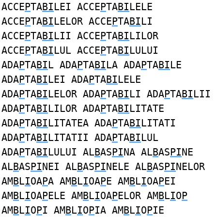
ACCE
P
TA
BI
LEI ACCE
P
TA
BI
LELE
ACCE
P
TA
BI
LELOR ACCE
P
TA
BI
LI
ACCE
P
TA
BI
LII ACCE
P
TA
BI
LILOR
ACCE
P
TA
BI
LUL ACCE
P
TA
BI
LULUI
ADA
P
TA
BI
L ADA
P
TA
BI
LA ADA
P
TA
BI
LE
ADA
P
TA
BI
LEI ADA
P
TA
BI
LELE
ADA
P
TA
BI
LELOR ADA
P
TA
BI
LI ADA
P
TA
BI
LII
ADA
P
TA
BI
LILOR ADA
P
TA
BI
LITATE
ADA
P
TA
BI
LITATEA ADA
P
TA
BI
LITATI
ADA
P
TA
BI
LITATII ADA
P
TA
BI
LUL
ADA
P
TA
BI
LULUI AL
B
AS
PI
NA AL
B
AS
PI
NE
AL
B
AS
PI
NEI AL
B
AS
PI
NELE AL
B
AS
PI
NELOR
AM
B
L
I
OA
P
A AM
B
L
I
OA
P
E AM
B
L
I
OA
P
EI
AM
B
L
I
OA
P
ELE AM
B
L
I
OA
P
ELOR AM
B
L
I
O
P
AM
B
L
I
O
P
I AM
B
L
I
O
P
IA AM
B
L
I
O
P
IE