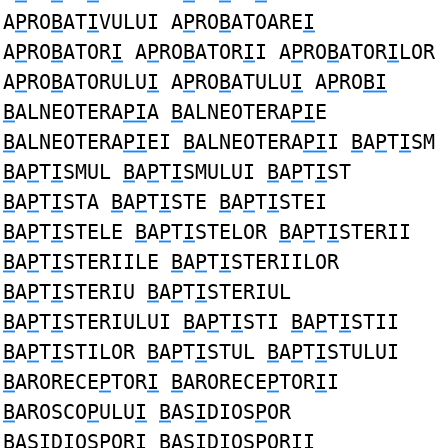
A
P
RO
B
AT
I
VULUI A
P
RO
B
ATOARE
I
A
P
RO
B
ATOR
I
A
P
RO
B
ATOR
I
I A
P
RO
B
ATOR
I
LOR
A
P
RO
B
ATORULU
I
A
P
RO
B
ATULU
I
A
P
RO
BI
B
ALNEOTERA
PI
A
B
ALNEOTERA
PI
E
B
ALNEOTERA
PI
EI
B
ALNEOTERA
PI
I
B
A
P
T
I
SM
B
A
P
T
I
SMUL
B
A
P
T
I
SMULUI
B
A
P
T
I
ST
B
A
P
T
I
STA
B
A
P
T
I
STE
B
A
P
T
I
STEI
B
A
P
T
I
STELE
B
A
P
T
I
STELOR
B
A
P
T
I
STERII
B
A
P
T
I
STERIILE
B
A
P
T
I
STERIILOR
B
A
P
T
I
STERIU
B
A
P
T
I
STERIUL
B
A
P
T
I
STERIULUI
B
A
P
T
I
STI
B
A
P
T
I
STII
B
A
P
T
I
STILOR
B
A
P
T
I
STUL
B
A
P
T
I
STULUI
B
ARORECE
P
TOR
I
B
ARORECE
P
TOR
I
I
B
AROSCO
P
ULU
I
B
AS
I
DIOS
P
OR
B
AS
I
DIOS
P
ORI
B
AS
I
DIOS
P
ORII