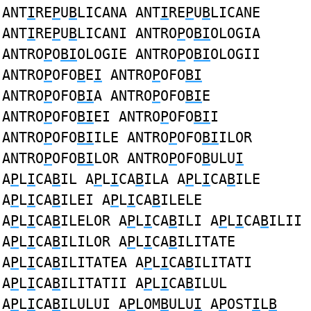
ANT
I
RE
P
U
B
LICANA ANT
I
RE
P
U
B
LICANE
ANT
I
RE
P
U
B
LICANI ANTRO
P
O
BI
OLOGIA
ANTRO
P
O
BI
OLOGIE ANTRO
P
O
BI
OLOGII
ANTRO
P
OFO
B
E
I
ANTRO
P
OFO
BI
ANTRO
P
OFO
BI
A ANTRO
P
OFO
BI
E
ANTRO
P
OFO
BI
EI ANTRO
P
OFO
BI
I
ANTRO
P
OFO
BI
ILE ANTRO
P
OFO
BI
ILOR
ANTRO
P
OFO
BI
LOR ANTRO
P
OFO
B
ULU
I
A
P
L
I
CA
B
IL A
P
L
I
CA
B
ILA A
P
L
I
CA
B
ILE
A
P
L
I
CA
B
ILEI A
P
L
I
CA
B
ILELE
A
P
L
I
CA
B
ILELOR A
P
L
I
CA
B
ILI A
P
L
I
CA
B
ILII
A
P
L
I
CA
B
ILILOR A
P
L
I
CA
B
ILITATE
A
P
L
I
CA
B
ILITATEA A
P
L
I
CA
B
ILITATI
A
P
L
I
CA
B
ILITATII A
P
L
I
CA
B
ILUL
A
P
L
I
CA
B
ILULUI A
P
LOM
B
ULU
I
A
P
OST
I
L
B