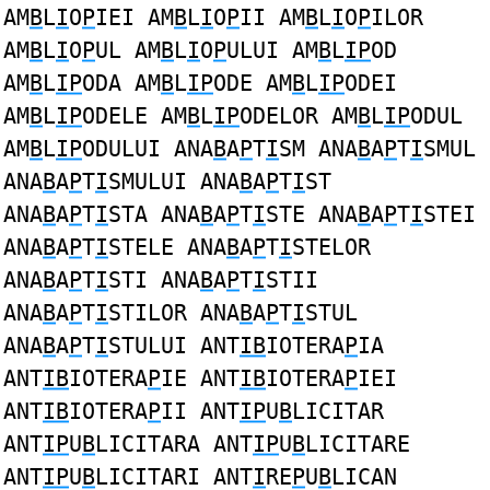
AM
B
L
I
O
P
IEI AM
B
L
I
O
P
II AM
B
L
I
O
P
ILOR
AM
B
L
I
O
P
UL AM
B
L
I
O
P
ULUI AM
B
L
IP
OD
AM
B
L
IP
ODA AM
B
L
IP
ODE AM
B
L
IP
ODEI
AM
B
L
IP
ODELE AM
B
L
IP
ODELOR AM
B
L
IP
ODUL
AM
B
L
IP
ODULUI ANA
B
A
P
T
I
SM ANA
B
A
P
T
I
SMUL
ANA
B
A
P
T
I
SMULUI ANA
B
A
P
T
I
ST
ANA
B
A
P
T
I
STA ANA
B
A
P
T
I
STE ANA
B
A
P
T
I
STEI
ANA
B
A
P
T
I
STELE ANA
B
A
P
T
I
STELOR
ANA
B
A
P
T
I
STI ANA
B
A
P
T
I
STII
ANA
B
A
P
T
I
STILOR ANA
B
A
P
T
I
STUL
ANA
B
A
P
T
I
STULUI ANT
IB
IOTERA
P
IA
ANT
IB
IOTERA
P
IE ANT
IB
IOTERA
P
IEI
ANT
IB
IOTERA
P
II ANT
IP
U
B
LICITAR
ANT
IP
U
B
LICITARA ANT
IP
U
B
LICITARE
ANT
IP
U
B
LICITARI ANT
I
RE
P
U
B
LICAN