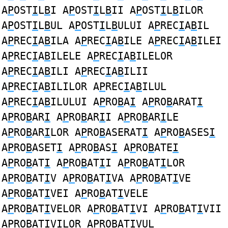
A
P
OST
I
L
B
I A
P
OST
I
L
B
II A
P
OST
I
L
B
ILOR
A
P
OST
I
L
B
UL A
P
OST
I
L
B
ULUI A
P
REC
I
A
B
IL
A
P
REC
I
A
B
ILA A
P
REC
I
A
B
ILE A
P
REC
I
A
B
ILEI
A
P
REC
I
A
B
ILELE A
P
REC
I
A
B
ILELOR
A
P
REC
I
A
B
ILI A
P
REC
I
A
B
ILII
A
P
REC
I
A
B
ILILOR A
P
REC
I
A
B
ILUL
A
P
REC
I
A
B
ILULUI A
P
RO
B
A
I
A
P
RO
B
ARAT
I
A
P
RO
B
AR
I
A
P
RO
B
AR
I
I A
P
RO
B
AR
I
LE
A
P
RO
B
AR
I
LOR A
P
RO
B
ASERAT
I
A
P
RO
B
ASES
I
A
P
RO
B
ASET
I
A
P
RO
B
AS
I
A
P
RO
B
ATE
I
A
P
RO
B
AT
I
A
P
RO
B
AT
I
I A
P
RO
B
AT
I
LOR
A
P
RO
B
AT
I
V A
P
RO
B
AT
I
VA A
P
RO
B
AT
I
VE
A
P
RO
B
AT
I
VEI A
P
RO
B
AT
I
VELE
A
P
RO
B
AT
I
VELOR A
P
RO
B
AT
I
VI A
P
RO
B
AT
I
VII
A
P
RO
B
AT
I
VILOR A
P
RO
B
AT
I
VUL