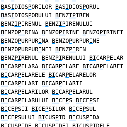
B
AS
I
DIOS
P
ORILOR
B
AS
I
DIOS
P
ORUL
B
AS
I
DIOS
P
ORULUI
B
ENZ
IP
IREN
B
ENZ
IP
IRENUL
B
ENZ
IP
IRENULUI
B
ENZO
PI
RINA
B
ENZO
PI
RINE
B
ENZO
PI
RINEI
B
ENZO
P
URPUR
I
NA
B
ENZO
P
URPUR
I
NE
B
ENZO
P
URPUR
I
NEI
B
ENZ
PI
REN
B
ENZ
PI
RENUL
B
ENZ
PI
RENULUI
BI
CAR
P
ELAR
BI
CAR
P
ELARA
BI
CAR
P
ELARE
BI
CAR
P
ELAREI
BI
CAR
P
ELARELE
BI
CAR
P
ELARELOR
BI
CAR
P
ELARI
BI
CAR
P
ELARII
BI
CAR
P
ELARILOR
BI
CAR
P
ELARUL
BI
CAR
P
ELARULUI
BI
CE
P
S
BI
CE
P
SI
BI
CE
P
SII
BI
CE
P
SILOR
BI
CE
P
SUL
BI
CE
P
SULUI
BI
CUS
P
ID
BI
CUS
P
IDA
BI
CUS
P
IDE
BI
CUS
P
IDEI
BI
CUS
P
IDELE