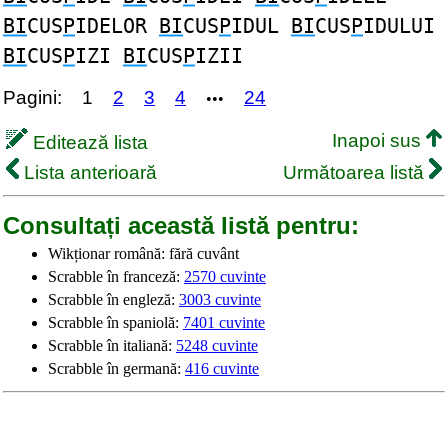
BI
CUS
P
IDELOR
BI
CUS
P
IDUL
BI
CUS
P
IDULUI
BI
CUS
P
IZI
BI
CUS
P
IZII
Pagini:
1
2
3
4
24
•••
Inapoi sus
Editează lista
Lista anterioară
Următoarea listă
Consultați această listă pentru:
Wikționar română: fără cuvânt
Scrabble în franceză:
2570 cuvinte
Scrabble în engleză:
3003 cuvinte
Scrabble în spaniolă:
7401 cuvinte
Scrabble în italiană:
5248 cuvinte
Scrabble în germană:
416 cuvinte