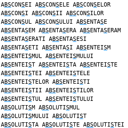
A
BS
CON
S
EI A
BS
CON
S
ELE A
BS
CON
S
ELOR
A
BS
CON
S
I A
BS
CON
S
II A
BS
CON
S
ILOR
A
BS
CON
S
UL A
BS
CON
S
ULUI A
BS
ENTA
S
E
A
BS
ENTA
S
EM A
BS
ENTA
S
ERA A
BS
ENTA
S
ERAM
A
BS
ENTA
S
ERATI A
BS
ENTA
S
ESI
A
BS
ENTA
S
ETI A
BS
ENTA
S
I A
BS
ENTEI
S
M
A
BS
ENTEI
S
MUL A
BS
ENTEI
S
MULUI
A
BS
ENTEI
S
T A
BS
ENTEI
S
TA A
BS
ENTEI
S
TE
A
BS
ENTEI
S
TEI A
BS
ENTEI
S
TELE
A
BS
ENTEI
S
TELOR A
BS
ENTEI
S
TI
A
BS
ENTEI
S
TII A
BS
ENTEI
S
TILOR
A
BS
ENTEI
S
TUL A
BS
ENTEI
S
TULUI
A
BS
OLUTI
S
M A
BS
OLUTI
S
MUL
A
BS
OLUTI
S
MULUI A
BS
OLUTI
S
T
A
BS
OLUTI
S
TA A
BS
OLUTI
S
TE A
BS
OLUTI
S
TEI