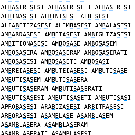
AL
B
A
S
TRI
S
ESI AL
B
A
S
TRI
S
ETI AL
B
A
S
TRI
S
I
AL
B
INA
S
E
S
I AL
B
INI
S
E
S
I AL
B
I
S
E
S
I
ALFA
B
ETIZA
S
E
S
I ALIM
B
A
S
E
S
I AM
B
ALA
S
E
S
I
AM
B
ARDA
S
E
S
I AM
B
ETA
S
E
S
I AM
B
IGUIZA
S
E
S
I
AM
B
ITIONA
S
E
S
I AM
B
O
S
A
S
E AM
B
O
S
A
S
EM
AM
B
O
S
A
S
ERA AM
B
O
S
A
S
ERAM AM
B
O
S
A
S
ERATI
AM
B
O
S
A
S
ESI AM
B
O
S
A
S
ETI AM
B
O
S
A
S
I
AM
B
REIA
S
E
S
I AM
B
UTEIA
S
E
S
I AM
B
UTI
S
A
S
E
AM
B
UTI
S
A
S
EM AM
B
UTI
S
A
S
ERA
AM
B
UTI
S
A
S
ERAM AM
B
UTI
S
A
S
ERATI
AM
B
UTI
S
A
S
ESI AM
B
UTI
S
A
S
ETI AM
B
UTI
S
A
S
I
APRO
B
A
S
E
S
I ARA
B
IZA
S
E
S
I AR
B
ITRA
S
E
S
I
AR
B
ORA
S
E
S
I A
S
AM
B
LA
S
E A
S
AM
B
LA
S
EM
A
S
AM
B
LA
S
ERA A
S
AM
B
LA
S
ERAM
A
S
AM
B
LA
S
ERATI A
S
AM
B
LA
S
ESI