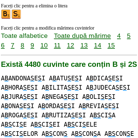
Faceți clic pentru a elimina o litera
Faceți clic pentru a modifica mărimea cuvintelor
Toate alfabetice
Toate după mărime
4
5
6
7
8
9
10
11
12
13
14
15
Există 4480 cuvinte care conțin B și 2S
A
B
ANDONA
S
E
S
I A
B
ATU
S
E
S
I A
B
DICA
S
E
S
I
A
B
HORA
S
E
S
I A
B
ILITA
S
E
S
I A
B
JUDECA
S
E
S
I
A
B
JURA
S
E
S
I A
B
NEGA
S
E
S
I A
B
OLI
S
E
S
I
A
B
ONA
S
E
S
I A
B
ORDA
S
E
S
I A
B
REVIA
S
E
S
I
A
B
ROGA
S
E
S
I A
B
RUTIZA
S
E
S
I A
BS
CI
S
A
A
BS
CI
S
E A
BS
CI
S
EI A
BS
CI
S
ELE
A
BS
CI
S
ELOR A
BS
CON
S
A
BS
CON
S
A A
BS
CON
S
E