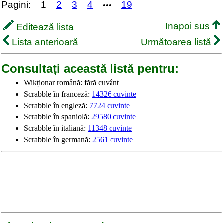
Pagini:
1
2
3
4
19
•••
Inapoi sus
Editează lista
Lista anterioară
Următoarea listă
Consultați această listă pentru:
Wikționar română: fără cuvânt
Scrabble în franceză:
14326 cuvinte
Scrabble în engleză:
7724 cuvinte
Scrabble în spaniolă:
29580 cuvinte
Scrabble în italiană:
11348 cuvinte
Scrabble în germană:
2561 cuvinte