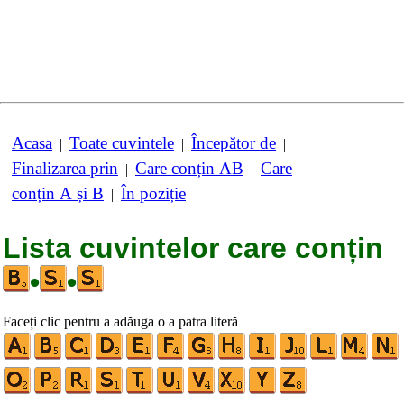
Acasa
Toate cuvintele
Începător de
|
|
|
Finalizarea prin
Care conțin AB
Care
|
|
conțin A și B
În poziție
|
Lista cuvintelor care conțin
•
•
Faceți clic pentru a adăuga o a patra literă