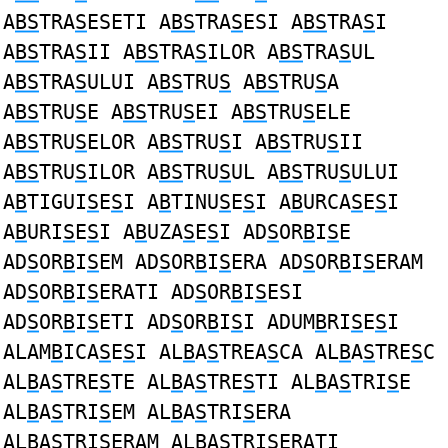
A
BS
TRA
S
ESETI A
BS
TRA
S
ESI A
BS
TRA
S
I
A
BS
TRA
S
II A
BS
TRA
S
ILOR A
BS
TRA
S
UL
A
BS
TRA
S
ULUI A
BS
TRU
S
A
BS
TRU
S
A
A
BS
TRU
S
E A
BS
TRU
S
EI A
BS
TRU
S
ELE
A
BS
TRU
S
ELOR A
BS
TRU
S
I A
BS
TRU
S
II
A
BS
TRU
S
ILOR A
BS
TRU
S
UL A
BS
TRU
S
ULUI
A
B
TIGUI
S
E
S
I A
B
TINU
S
E
S
I A
B
URCA
S
E
S
I
A
B
URI
S
E
S
I A
B
UZA
S
E
S
I AD
S
OR
B
I
S
E
AD
S
OR
B
I
S
EM AD
S
OR
B
I
S
ERA AD
S
OR
B
I
S
ERAM
AD
S
OR
B
I
S
ERATI AD
S
OR
B
I
S
ESI
AD
S
OR
B
I
S
ETI AD
S
OR
B
I
S
I ADUM
B
RI
S
E
S
I
ALAM
B
ICA
S
E
S
I AL
B
A
S
TREA
S
CA AL
B
A
S
TRE
S
C
AL
B
A
S
TRE
S
TE AL
B
A
S
TRE
S
TI AL
B
A
S
TRI
S
E
AL
B
A
S
TRI
S
EM AL
B
A
S
TRI
S
ERA
AL
B
A
S
TRI
S
ERAM AL
B
A
S
TRI
S
ERATI