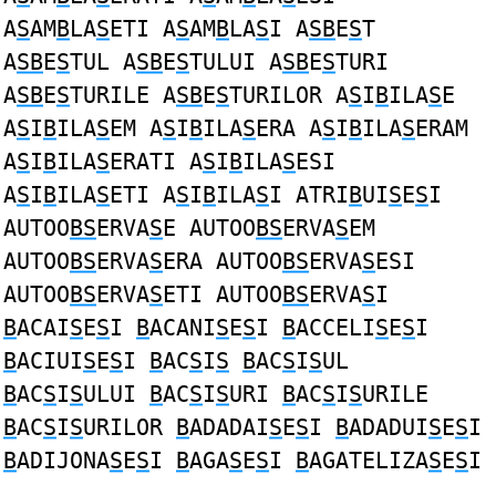
A
S
AM
B
LA
S
ETI A
S
AM
B
LA
S
I A
SB
E
S
T
A
SB
E
S
TUL A
SB
E
S
TULUI A
SB
E
S
TURI
A
SB
E
S
TURILE A
SB
E
S
TURILOR A
S
I
B
ILA
S
E
A
S
I
B
ILA
S
EM A
S
I
B
ILA
S
ERA A
S
I
B
ILA
S
ERAM
A
S
I
B
ILA
S
ERATI A
S
I
B
ILA
S
ESI
A
S
I
B
ILA
S
ETI A
S
I
B
ILA
S
I ATRI
B
UI
S
E
S
I
AUTOO
BS
ERVA
S
E AUTOO
BS
ERVA
S
EM
AUTOO
BS
ERVA
S
ERA AUTOO
BS
ERVA
S
ESI
AUTOO
BS
ERVA
S
ETI AUTOO
BS
ERVA
S
I
B
ACAI
S
E
S
I
B
ACANI
S
E
S
I
B
ACCELI
S
E
S
I
B
ACIUI
S
E
S
I
B
AC
S
I
S
B
AC
S
I
S
UL
B
AC
S
I
S
ULUI
B
AC
S
I
S
URI
B
AC
S
I
S
URILE
B
AC
S
I
S
URILOR
B
ADADAI
S
E
S
I
B
ADADUI
S
E
S
I
B
ADIJONA
S
E
S
I
B
AGA
S
E
S
I
B
AGATELIZA
S
E
S
I