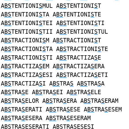
A
BS
TENTIONI
S
MUL A
BS
TENTIONI
S
T
A
BS
TENTIONI
S
TA A
BS
TENTIONI
S
TE
A
BS
TENTIONI
S
TEI A
BS
TENTIONI
S
TI
A
BS
TENTIONI
S
TII A
BS
TENTIONI
S
TUL
A
BS
TRACTIONI
S
M A
BS
TRACTIONI
S
T
A
BS
TRACTIONI
S
TA A
BS
TRACTIONI
S
TE
A
BS
TRACTIONI
S
TI A
BS
TRACTIZA
S
E
A
BS
TRACTIZA
S
EM A
BS
TRACTIZA
S
ERA
A
BS
TRACTIZA
S
ESI A
BS
TRACTIZA
S
ETI
A
BS
TRACTIZA
S
I A
BS
TRA
S
A
BS
TRA
S
A
A
BS
TRA
S
E A
BS
TRA
S
EI A
BS
TRA
S
ELE
A
BS
TRA
S
ELOR A
BS
TRA
S
ERA A
BS
TRA
S
ERAM
A
BS
TRA
S
ERATI A
BS
TRA
S
ESE A
BS
TRA
S
ESEM
A
BS
TRA
S
ESERA A
BS
TRA
S
ESERAM
A
BS
TRA
S
ESERATI A
BS
TRA
S
ESESI