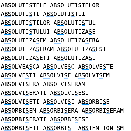
A
BS
OLUTI
S
TELE A
BS
OLUTI
S
TELOR
A
BS
OLUTI
S
TI A
BS
OLUTI
S
TII
A
BS
OLUTI
S
TILOR A
BS
OLUTI
S
TUL
A
BS
OLUTI
S
TULUI A
BS
OLUTIZA
S
E
A
BS
OLUTIZA
S
EM A
BS
OLUTIZA
S
ERA
A
BS
OLUTIZA
S
ERAM A
BS
OLUTIZA
S
ESI
A
BS
OLUTIZA
S
ETI A
BS
OLUTIZA
S
I
A
BS
OLVEA
S
CA A
BS
OLVE
S
C A
BS
OLVE
S
TE
A
BS
OLVE
S
TI A
BS
OLVI
S
E A
BS
OLVI
S
EM
A
BS
OLVI
S
ERA A
BS
OLVI
S
ERAM
A
BS
OLVI
S
ERATI A
BS
OLVI
S
ESI
A
BS
OLVI
S
ETI A
BS
OLVI
S
I A
BS
ORBI
S
E
A
BS
ORBI
S
EM A
BS
ORBI
S
ERA A
BS
ORBI
S
ERAM
A
BS
ORBI
S
ERATI A
BS
ORBI
S
ESI
A
BS
ORBI
S
ETI A
BS
ORBI
S
I A
BS
TENTIONI
S
M