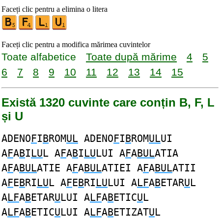
Faceți clic pentru a elimina o litera
Faceți clic pentru a modifica mărimea cuvintelor
Toate alfabetice
Toate după mărime
4
5
6
7
8
9
10
11
12
13
14
15
Există 1320 cuvinte care conțin B, F, L
și U
ADENO
F
I
B
ROM
UL
ADENO
F
I
B
ROM
UL
UI
A
F
A
B
I
LU
L A
F
A
B
I
LU
LUI A
F
A
BUL
ATIA
A
F
A
BUL
ATIE A
F
A
BUL
ATIEI A
F
A
BUL
ATII
A
F
E
B
RI
LU
L A
F
E
B
RI
LU
LUI A
LF
A
B
ETAR
U
L
A
LF
A
B
ETAR
U
LUI A
LF
A
B
ETIC
U
L
A
LF
A
B
ETIC
U
LUI A
LF
A
B
ETIZAT
U
L