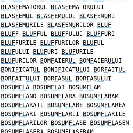
BL
AS
F
EMATOR
U
L
BL
AS
F
EMATOR
U
LUI
BL
AS
F
EM
U
L
BL
AS
F
EM
U
LUI
BL
AS
F
EM
U
RI
BL
AS
F
EM
U
RILE
BL
AS
F
EM
U
RILOR
BLUF
BLUF
F
BLUF
FUL
BLUF
FULUI
BLUF
FURI
BLUF
FURILE
BLUF
FURILOR
BLUF
UL
BLUF
ULUI
BLUF
URI
BLUF
URILE
BLUF
URILOR
B
OM
F
AIER
UL
B
OM
F
AIER
UL
UI
B
ONI
F
ICAT
UL
B
ONI
F
ICAT
UL
UI
B
OR
F
AIT
UL
B
OR
F
AIT
UL
UI
B
OR
F
AS
UL
B
OR
F
AS
UL
UI
B
OS
U
M
FL
A
B
OS
U
M
FL
AI
B
OS
U
M
FL
AM
B
OS
U
M
FL
AND
B
OS
U
M
FL
ARA
B
OS
U
M
FL
ARAM
B
OS
U
M
FL
ARATI
B
OS
U
M
FL
ARE
B
OS
U
M
FL
AREA
B
OS
U
M
FL
ARI
B
OS
U
M
FL
ARII
B
OS
U
M
FL
ARILE
B
OS
U
M
FL
ARILOR
B
OS
U
M
FL
ASE
B
OS
U
M
FL
ASEM
B
OS
U
M
FL
ASERA
B
OS
U
M
FL
ASERAM