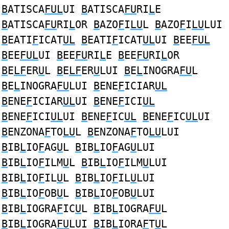
B
ATISCA
FUL
UI
B
ATISCA
FU
RI
L
E
B
ATISCA
FU
RI
L
OR
B
AZO
F
I
LU
L
B
AZO
F
I
LU
LUI
B
EATI
F
ICAT
UL
B
EATI
F
ICAT
UL
UI
B
EE
FUL
B
EE
FUL
UI
B
EE
FU
RI
L
E
B
EE
FU
RI
L
OR
B
E
LF
ER
U
L
B
E
LF
ER
U
LUI
B
E
L
INOGRA
FU
L
B
E
L
INOGRA
FU
LUI
B
ENE
F
ICIAR
UL
B
ENE
F
ICIAR
UL
UI
B
ENE
F
ICI
UL
B
ENE
F
ICI
UL
UI
B
ENE
F
IC
UL
B
ENE
F
IC
UL
UI
B
ENZONA
F
TO
LU
L
B
ENZONA
F
TO
LU
LUI
B
IB
L
IO
F
AG
U
L
B
IB
L
IO
F
AG
U
LUI
B
IB
L
IO
F
ILM
U
L
B
IB
L
IO
F
ILM
U
LUI
B
IB
L
IO
F
IL
U
L
B
IB
L
IO
F
IL
U
LUI
B
IB
L
IO
F
OB
U
L
B
IB
L
IO
F
OB
U
LUI
B
IB
L
IOGRA
F
IC
U
L
B
IB
L
IOGRA
FU
L
B
IB
L
IOGRA
FU
LUI
B
IB
L
IORA
F
T
U
L