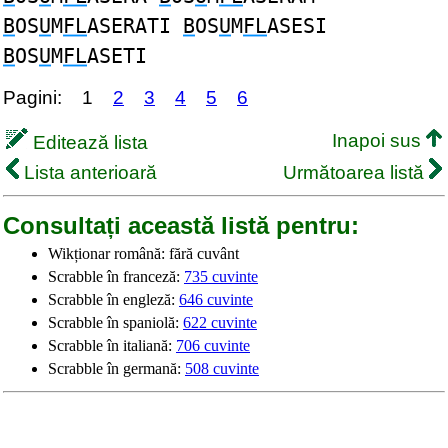
B
OS
U
M
FL
ASERATI
B
OS
U
M
FL
ASESI
B
OS
U
M
FL
ASETI
Pagini:
1
2
3
4
5
6
Inapoi sus
Editează lista
Lista anterioară
Următoarea listă
Consultați această listă pentru:
Wikționar română: fără cuvânt
Scrabble în franceză:
735 cuvinte
Scrabble în engleză:
646 cuvinte
Scrabble în spaniolă:
622 cuvinte
Scrabble în italiană:
706 cuvinte
Scrabble în germană:
508 cuvinte