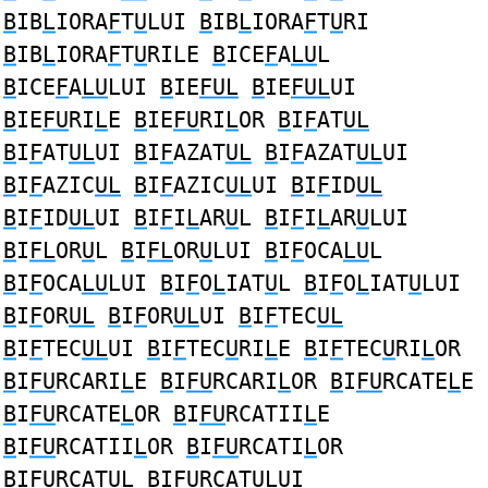
B
IB
L
IORA
F
T
U
LUI
B
IB
L
IORA
F
T
U
RI
B
IB
L
IORA
F
T
U
RILE
B
ICE
F
A
LU
L
B
ICE
F
A
LU
LUI
B
IE
FUL
B
IE
FUL
UI
B
IE
FU
RI
L
E
B
IE
FU
RI
L
OR
B
I
F
AT
UL
B
I
F
AT
UL
UI
B
I
F
AZAT
UL
B
I
F
AZAT
UL
UI
B
I
F
AZIC
UL
B
I
F
AZIC
UL
UI
B
I
F
ID
UL
B
I
F
ID
UL
UI
B
I
F
I
L
AR
U
L
B
I
F
I
L
AR
U
LUI
B
I
FL
OR
U
L
B
I
FL
OR
U
LUI
B
I
F
OCA
LU
L
B
I
F
OCA
LU
LUI
B
I
F
O
L
IAT
U
L
B
I
F
O
L
IAT
U
LUI
B
I
F
OR
UL
B
I
F
OR
UL
UI
B
I
F
TEC
UL
B
I
F
TEC
UL
UI
B
I
F
TEC
U
RI
L
E
B
I
F
TEC
U
RI
L
OR
B
I
FU
RCARI
L
E
B
I
FU
RCARI
L
OR
B
I
FU
RCATE
L
E
B
I
FU
RCATE
L
OR
B
I
FU
RCATII
L
E
B
I
FU
RCATII
L
OR
B
I
FU
RCATI
L
OR
B
I
FU
RCATU
L
B
I
FU
RCATU
L
UI