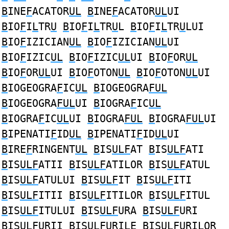
B
INE
F
ACATOR
UL
B
INE
F
ACATOR
UL
UI
B
IO
F
I
L
TR
U
B
IO
F
I
L
TR
U
L
B
IO
F
I
L
TR
U
LUI
B
IO
F
IZICIAN
UL
B
IO
F
IZICIAN
UL
UI
B
IO
F
IZIC
UL
B
IO
F
IZIC
UL
UI
B
IO
F
OR
UL
B
IO
F
OR
UL
UI
B
IO
F
OTON
UL
B
IO
F
OTON
UL
UI
B
IOGEOGRA
F
IC
UL
B
IOGEOGRA
FUL
B
IOGEOGRA
FUL
UI
B
IOGRA
F
IC
UL
B
IOGRA
F
IC
UL
UI
B
IOGRA
FUL
B
IOGRA
FUL
UI
B
IPENATI
F
ID
UL
B
IPENATI
F
ID
UL
UI
B
IRE
F
RINGENT
UL
B
IS
ULF
AT
B
IS
ULF
ATI
B
IS
ULF
ATII
B
IS
ULF
ATILOR
B
IS
ULF
ATUL
B
IS
ULF
ATULUI
B
IS
ULF
IT
B
IS
ULF
ITI
B
IS
ULF
ITII
B
IS
ULF
ITILOR
B
IS
ULF
ITUL
B
IS
ULF
ITULUI
B
IS
ULF
URA
B
IS
ULF
URI
B
IS
ULF
URII
B
IS
ULF
URILE
B
IS
ULF
URILOR