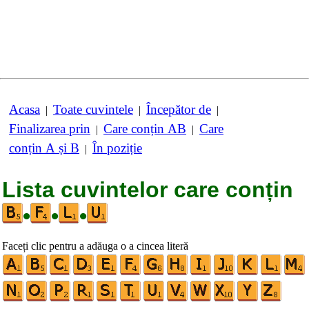
Acasa
Toate cuvintele
Începător de
|
|
|
Finalizarea prin
Care conțin AB
Care
|
|
conțin A și B
În poziție
|
Lista cuvintelor care conțin
•
•
•
Faceți clic pentru a adăuga o a cincea literă