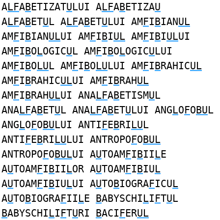
A
LF
A
B
ETIZAT
U
LUI A
LF
A
B
ETIZA
U
A
LF
A
B
ET
U
L A
LF
A
B
ET
U
LUI AM
F
I
B
IAN
UL
AM
F
I
B
IAN
UL
UI AM
F
I
B
I
UL
AM
F
I
B
I
UL
UI
AM
F
I
B
O
L
OGIC
U
L AM
F
I
B
O
L
OGIC
U
LUI
AM
F
I
B
O
LU
L AM
F
I
B
O
LU
LUI AM
F
I
B
RAHIC
UL
AM
F
I
B
RAHIC
UL
UI AM
F
I
B
RAH
UL
AM
F
I
B
RAH
UL
UI ANA
LF
A
B
ETISM
U
L
ANA
LF
A
B
ET
U
L ANA
LF
A
B
ET
U
LUI ANG
L
O
F
O
BU
L
ANG
L
O
F
O
BU
LUI ANTI
F
E
B
RI
LU
L
ANTI
F
E
B
RI
LU
LUI ANTROPO
F
O
BUL
ANTROPO
F
O
BUL
UI A
U
TOAM
F
I
B
II
L
E
A
U
TOAM
F
I
B
II
L
OR A
U
TOAM
F
I
B
IU
L
A
U
TOAM
F
I
B
IU
L
UI A
U
TO
B
IOGRA
F
ICU
L
A
U
TO
B
IOGRA
F
II
L
E
B
ABYSCHI
L
I
F
T
U
L
B
ABYSCHI
L
I
F
T
U
RI
B
ACI
F
ER
UL