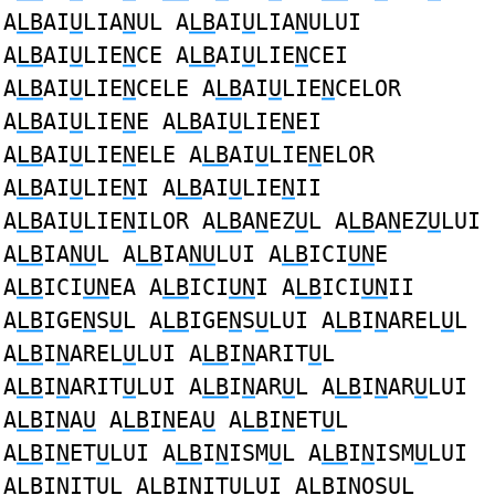
A
LB
AI
U
LIA
N
UL A
LB
AI
U
LIA
N
ULUI
A
LB
AI
U
LIE
N
CE A
LB
AI
U
LIE
N
CEI
A
LB
AI
U
LIE
N
CELE A
LB
AI
U
LIE
N
CELOR
A
LB
AI
U
LIE
N
E A
LB
AI
U
LIE
N
EI
A
LB
AI
U
LIE
N
ELE A
LB
AI
U
LIE
N
ELOR
A
LB
AI
U
LIE
N
I A
LB
AI
U
LIE
N
II
A
LB
AI
U
LIE
N
ILOR A
LB
A
N
EZ
U
L A
LB
A
N
EZ
U
LUI
A
LB
IA
NU
L A
LB
IA
NU
LUI A
LB
ICI
UN
E
A
LB
ICI
UN
EA A
LB
ICI
UN
I A
LB
ICI
UN
II
A
LB
IGE
N
S
U
L A
LB
IGE
N
S
U
LUI A
LB
I
N
AREL
U
L
A
LB
I
N
AREL
U
LUI A
LB
I
N
ARIT
U
L
A
LB
I
N
ARIT
U
LUI A
LB
I
N
AR
U
L A
LB
I
N
AR
U
LUI
A
LB
I
N
A
U
A
LB
I
N
EA
U
A
LB
I
N
ET
U
L
A
LB
I
N
ET
U
LUI A
LB
I
N
ISM
U
L A
LB
I
N
ISM
U
LUI
A
LB
I
N
IT
U
L A
LB
I
N
IT
U
LUI A
LB
I
N
OS
U
L