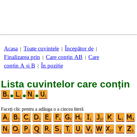
Acasa
Toate cuvintele
Începător de
|
|
|
Finalizarea prin
Care conțin AB
Care
|
|
conțin A și B
În poziție
|
Lista cuvintelor care conțin
•
•
•
Faceți clic pentru a adăuga o a cincea literă