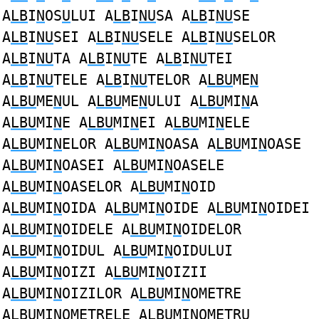
A
LB
I
N
OS
U
LUI A
LB
I
NU
SA A
LB
I
NU
SE
A
LB
I
NU
SEI A
LB
I
NU
SELE A
LB
I
NU
SELOR
A
LB
I
NU
TA A
LB
I
NU
TE A
LB
I
NU
TEI
A
LB
I
NU
TELE A
LB
I
NU
TELOR A
LBU
ME
N
A
LBU
ME
N
UL A
LBU
ME
N
ULUI A
LBU
MI
N
A
A
LBU
MI
N
E A
LBU
MI
N
EI A
LBU
MI
N
ELE
A
LBU
MI
N
ELOR A
LBU
MI
N
OASA A
LBU
MI
N
OASE
A
LBU
MI
N
OASEI A
LBU
MI
N
OASELE
A
LBU
MI
N
OASELOR A
LBU
MI
N
OID
A
LBU
MI
N
OIDA A
LBU
MI
N
OIDE A
LBU
MI
N
OIDEI
A
LBU
MI
N
OIDELE A
LBU
MI
N
OIDELOR
A
LBU
MI
N
OIDUL A
LBU
MI
N
OIDULUI
A
LBU
MI
N
OIZI A
LBU
MI
N
OIZII
A
LBU
MI
N
OIZILOR A
LBU
MI
N
OMETRE
A
LBU
MI
N
OMETRELE A
LBU
MI
N
OMETRU