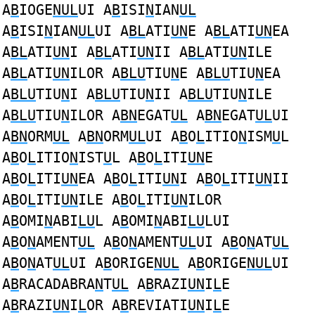
A
B
IOGE
NUL
UI A
B
ISI
N
IAN
UL
A
B
ISI
N
IAN
UL
UI A
BL
ATI
UN
E A
BL
ATI
UN
EA
A
BL
ATI
UN
I A
BL
ATI
UN
II A
BL
ATI
UN
ILE
A
BL
ATI
UN
ILOR A
BLU
TIU
N
E A
BLU
TIU
N
EA
A
BLU
TIU
N
I A
BLU
TIU
N
II A
BLU
TIU
N
ILE
A
BLU
TIU
N
ILOR A
BN
EGAT
UL
A
BN
EGAT
UL
UI
A
BN
ORM
UL
A
BN
ORM
UL
UI A
B
O
L
ITIO
N
ISM
U
L
A
B
O
L
ITIO
N
IST
U
L A
B
O
L
ITI
UN
E
A
B
O
L
ITI
UN
EA A
B
O
L
ITI
UN
I A
B
O
L
ITI
UN
II
A
B
O
L
ITI
UN
ILE A
B
O
L
ITI
UN
ILOR
A
B
OMI
N
ABI
LU
L A
B
OMI
N
ABI
LU
LUI
A
B
O
N
AMENT
UL
A
B
O
N
AMENT
UL
UI A
B
O
N
AT
UL
A
B
O
N
AT
UL
UI A
B
ORIGE
NUL
A
B
ORIGE
NUL
UI
A
B
RACADABRA
N
T
UL
A
B
RAZI
UN
I
L
E
A
B
RAZI
UN
I
L
OR A
B
REVIATI
UN
I
L
E