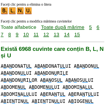
Faceți clic pentru a elimina o litera
Faceți clic pentru a modifica mărimea cuvintelor
Toate alfabetice
Toate după mărime
5
6
7
8
9
10
11
12
13
14
15
Există 6968 cuvinte care conțin B, L, N
și U
A
B
A
N
DONAT
UL
A
B
A
N
DONAT
UL
UI A
B
A
N
DON
UL
A
B
A
N
DON
UL
UI A
B
A
N
DON
U
RI
L
E
A
B
A
N
DON
U
RI
L
OR A
B
A
N
OS
UL
A
B
A
N
OS
UL
UI
A
B
DOME
NUL
A
B
DOME
NUL
UI A
B
DOMI
N
A
LU
L
A
B
DOMI
N
A
LU
LUI A
B
ERA
N
T
UL
A
B
ERA
N
T
UL
UI
A
B
IE
N
TIN
UL
A
B
IE
N
TIN
UL
UI A
B
IOGE
NUL