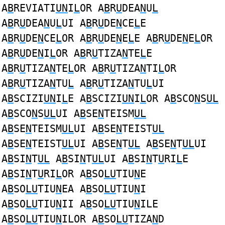
A
B
REVIATI
UN
I
L
OR A
B
R
U
DEA
N
U
L
A
B
R
U
DEA
N
U
L
UI A
B
R
U
DE
N
CE
L
E
A
B
R
U
DE
N
CE
L
OR A
B
R
U
DE
N
E
L
E A
B
R
U
DE
N
E
L
OR
A
B
R
U
DE
N
I
L
OR A
B
R
U
TIZA
N
TE
L
E
A
B
R
U
TIZA
N
TE
L
OR A
B
R
U
TIZA
N
TI
L
OR
A
B
R
U
TIZA
N
TU
L
A
B
R
U
TIZA
N
TU
L
UI
A
B
SCIZI
UN
I
L
E A
B
SCIZI
UN
I
L
OR A
B
SCO
N
S
UL
A
B
SCO
N
S
UL
UI A
B
SE
N
TEISM
UL
A
B
SE
N
TEISM
UL
UI A
B
SE
N
TEIST
UL
A
B
SE
N
TEIST
UL
UI A
B
SE
N
T
UL
A
B
SE
N
T
UL
UI
A
B
SI
N
T
UL
A
B
SI
N
T
UL
UI A
B
SI
N
T
U
RI
L
E
A
B
SI
N
T
U
RI
L
OR A
B
SO
LU
TIU
N
E
A
B
SO
LU
TIU
N
EA A
B
SO
LU
TIU
N
I
A
B
SO
LU
TIU
N
II A
B
SO
LU
TIU
N
ILE
A
B
SO
LU
TIU
N
ILOR A
B
SO
LU
TIZA
N
D