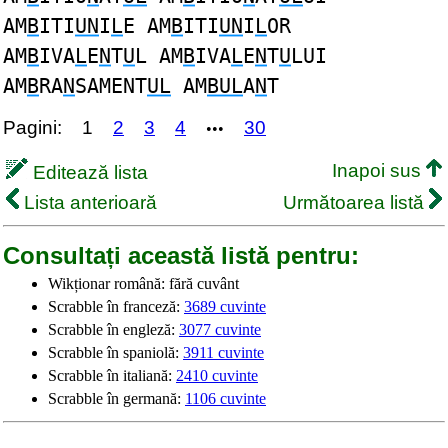
AM
B
ITI
UN
I
L
E AM
B
ITI
UN
I
L
OR
AM
B
IVA
L
E
N
T
U
L AM
B
IVA
L
E
N
T
U
LUI
AM
B
RA
N
SAMENT
UL
AM
BUL
A
N
T
Pagini:
1
2
3
4
30
•••
Inapoi sus
Editează lista
Lista anterioară
Următoarea listă
Consultați această listă pentru:
Wikționar română: fără cuvânt
Scrabble în franceză:
3689 cuvinte
Scrabble în engleză:
3077 cuvinte
Scrabble în spaniolă:
3911 cuvinte
Scrabble în italiană:
2410 cuvinte
Scrabble în germană:
1106 cuvinte