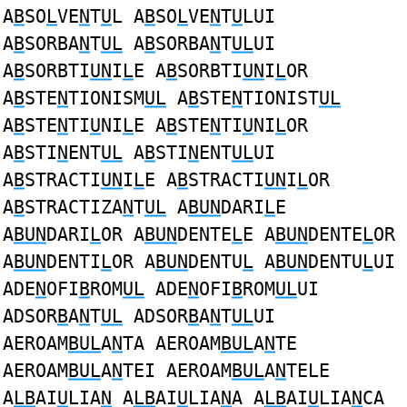
A
B
SO
L
VE
N
T
U
L A
B
SO
L
VE
N
T
U
LUI
A
B
SORBA
N
T
UL
A
B
SORBA
N
T
UL
UI
A
B
SORBTI
UN
I
L
E A
B
SORBTI
UN
I
L
OR
A
B
STE
N
TIONISM
UL
A
B
STE
N
TIONIST
UL
A
B
STE
N
TI
U
NI
L
E A
B
STE
N
TI
U
NI
L
OR
A
B
STI
N
ENT
UL
A
B
STI
N
ENT
UL
UI
A
B
STRACTI
UN
I
L
E A
B
STRACTI
UN
I
L
OR
A
B
STRACTIZA
N
T
UL
A
BUN
DARI
L
E
A
BUN
DARI
L
OR A
BUN
DENTE
L
E A
BUN
DENTE
L
OR
A
BUN
DENTI
L
OR A
BUN
DENTU
L
A
BUN
DENTU
L
UI
ADE
N
OFI
B
ROM
UL
ADE
N
OFI
B
ROM
UL
UI
ADSOR
B
A
N
T
UL
ADSOR
B
A
N
T
UL
UI
AEROAM
BUL
A
N
TA AEROAM
BUL
A
N
TE
AEROAM
BUL
A
N
TEI AEROAM
BUL
A
N
TELE
A
LB
AI
U
LIA
N
A
LB
AI
U
LIA
N
A A
LB
AI
U
LIA
N
CA