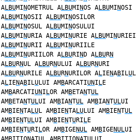
A
LBU
MI
N
OMETRUL A
LBU
MI
N
OS A
LBU
MI
N
OSI
A
LBU
MI
N
OSII A
LBU
MI
N
OSILOR
A
LBU
MI
N
OSUL A
LBU
MI
N
OSULUI
A
LBU
MI
N
URIA A
LBU
MI
N
URIE A
LBU
MI
N
URIEI
A
LBU
MI
N
URII A
LBU
MI
N
URIILE
A
LBU
MI
N
URIILOR A
LBU
RI
N
D A
LBU
R
N
A
LBU
R
N
UL A
LBU
R
N
ULUI A
LBU
R
N
URI
A
LBU
R
N
URILE A
LBU
R
N
URILOR A
L
IE
N
A
B
IL
U
L
A
L
IE
N
A
B
IL
U
LUI AM
B
ARCATI
UN
I
L
E
AM
B
ARCATI
UN
I
L
OR AM
B
ETA
N
T
UL
AM
B
ETA
N
T
UL
UI AM
B
IA
N
T
UL
AM
B
IA
N
T
UL
UI
AM
B
IE
N
TA
LU
L AM
B
IE
N
TA
LU
LUI AM
B
IE
N
T
UL
AM
B
IE
N
T
UL
UI AM
B
IE
N
T
U
RI
L
E
AM
B
IE
N
T
U
RI
L
OR AM
B
IGE
NUL
AM
B
IGE
NUL
UI
AM
B
ITIO
N
AT
UL
AM
B
ITIO
N
AT
UL
UI