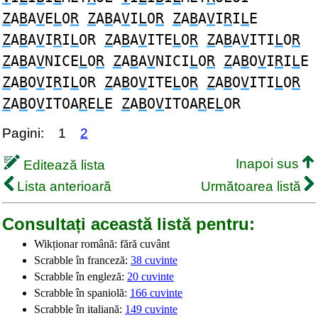
Z
A
B
A
V
E
L
O
R
Z
A
B
A
V
I
L
O
R
Z
A
B
A
V
I
R
I
L
E
Z
A
B
A
V
I
R
I
L
OR
Z
A
B
A
V
ITE
L
O
R
Z
A
B
A
V
ITI
L
O
R
Z
A
B
A
V
NICE
L
O
R
Z
A
B
A
V
NICI
L
O
R
Z
A
B
O
V
I
R
I
L
E
Z
A
B
O
V
I
R
I
L
OR
Z
A
B
O
V
ITE
L
O
R
Z
A
B
O
V
ITI
L
O
R
Z
A
B
O
V
ITOA
R
E
L
E
Z
A
B
O
V
ITOA
R
E
L
OR
Pagini:
1
2
Inapoi sus
Editează lista
Lista anterioară
Următoarea listă
Consultați această listă pentru:
Wikționar română: fără cuvânt
Scrabble în franceză:
38 cuvinte
Scrabble în engleză:
20 cuvinte
Scrabble în spaniolă:
166 cuvinte
Scrabble în italiană:
149 cuvinte