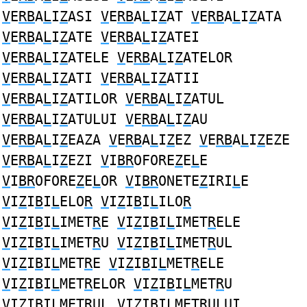
V
E
RB
A
L
I
Z
ASI
V
E
RB
A
L
I
Z
AT
V
E
RB
A
L
I
Z
ATA
V
E
RB
A
L
I
Z
ATE
V
E
RB
A
L
I
Z
ATEI
V
E
RB
A
L
I
Z
ATELE
V
E
RB
A
L
I
Z
ATELOR
V
E
RB
A
L
I
Z
ATI
V
E
RB
A
L
I
Z
ATII
V
E
RB
A
L
I
Z
ATILOR
V
E
RB
A
L
I
Z
ATUL
V
E
RB
A
L
I
Z
ATULUI
V
E
RB
A
L
I
Z
AU
V
E
RB
A
L
I
Z
EAZA
V
E
RB
A
L
I
Z
EZ
V
E
RB
A
L
I
Z
EZE
V
E
RB
A
L
I
Z
EZI
V
I
BR
OFORE
Z
E
L
E
V
I
BR
OFORE
Z
E
L
OR
V
I
BR
ONETE
Z
IRI
L
E
V
I
Z
I
B
I
L
ELO
R
V
I
Z
I
B
I
L
ILO
R
V
I
Z
I
B
I
L
IMET
R
E
V
I
Z
I
B
I
L
IMET
R
ELE
V
I
Z
I
B
I
L
IMET
R
U
V
I
Z
I
B
I
L
IMET
R
UL
V
I
Z
I
B
I
L
MET
R
E
V
I
Z
I
B
I
L
MET
R
ELE
V
I
Z
I
B
I
L
MET
R
ELOR
V
I
Z
I
B
I
L
MET
R
U
V
I
Z
I
B
I
L
MET
R
UL
V
I
Z
I
B
I
L
MET
R
ULUI