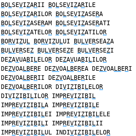
B
O
L
SE
V
I
Z
A
R
II
B
O
L
SE
V
I
Z
A
R
ILE
B
O
L
SE
V
I
Z
A
R
ILOR
B
O
L
SE
V
I
Z
ASE
R
A
B
O
L
SE
V
I
Z
ASE
R
AM
B
O
L
SE
V
I
Z
ASE
R
ATI
B
O
L
SE
V
I
Z
ATELO
R
B
O
L
SE
V
I
Z
ATILO
R
B
O
RV
I
Z
U
L
B
O
RV
I
Z
U
L
UI
B
U
LV
E
R
SEA
Z
A
B
U
LV
E
R
SE
Z
B
U
LV
E
R
SE
Z
E
B
U
LV
E
R
SE
Z
I
DE
Z
A
V
UA
B
I
L
ELO
R
DE
Z
A
V
UA
B
I
L
ILO
R
DE
ZV
OA
LB
E
R
E DE
ZV
OA
LB
E
R
EA DE
ZV
OA
LB
E
R
I
DE
ZV
OA
LB
E
R
II DE
ZV
OA
LB
E
R
ILE
DE
ZV
OA
LB
E
R
ILOR DI
V
I
Z
I
B
I
L
ELO
R
DI
V
I
Z
I
B
I
L
ILO
R
IMP
R
E
V
I
Z
I
B
I
L
IMP
R
E
V
I
Z
I
B
I
L
A IMP
R
E
V
I
Z
I
B
I
L
E
IMP
R
E
V
I
Z
I
B
I
L
EI IMP
R
E
V
I
Z
I
B
I
L
ELE
IMP
R
E
V
I
Z
I
B
I
L
I IMP
R
E
V
I
Z
I
B
I
L
II
IMP
R
E
V
I
Z
I
B
I
L
UL INDI
V
I
Z
I
B
I
L
ELO
R