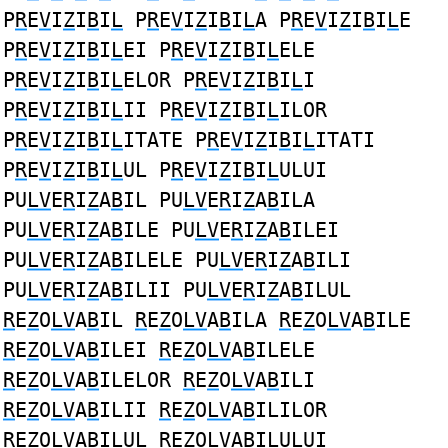
P
R
E
V
I
Z
I
B
I
L
P
R
E
V
I
Z
I
B
I
L
A P
R
E
V
I
Z
I
B
I
L
E
P
R
E
V
I
Z
I
B
I
L
EI P
R
E
V
I
Z
I
B
I
L
ELE
P
R
E
V
I
Z
I
B
I
L
ELOR P
R
E
V
I
Z
I
B
I
L
I
P
R
E
V
I
Z
I
B
I
L
II P
R
E
V
I
Z
I
B
I
L
ILOR
P
R
E
V
I
Z
I
B
I
L
ITATE P
R
E
V
I
Z
I
B
I
L
ITATI
P
R
E
V
I
Z
I
B
I
L
UL P
R
E
V
I
Z
I
B
I
L
ULUI
PU
LV
E
R
I
Z
A
B
IL PU
LV
E
R
I
Z
A
B
ILA
PU
LV
E
R
I
Z
A
B
ILE PU
LV
E
R
I
Z
A
B
ILEI
PU
LV
E
R
I
Z
A
B
ILELE PU
LV
E
R
I
Z
A
B
ILI
PU
LV
E
R
I
Z
A
B
ILII PU
LV
E
R
I
Z
A
B
ILUL
R
E
Z
O
LV
A
B
IL
R
E
Z
O
LV
A
B
ILA
R
E
Z
O
LV
A
B
ILE
R
E
Z
O
LV
A
B
ILEI
R
E
Z
O
LV
A
B
ILELE
R
E
Z
O
LV
A
B
ILELOR
R
E
Z
O
LV
A
B
ILI
R
E
Z
O
LV
A
B
ILII
R
E
Z
O
LV
A
B
ILILOR
R
E
Z
O
LV
A
B
ILUL
R
E
Z
O
LV
A
B
ILULUI