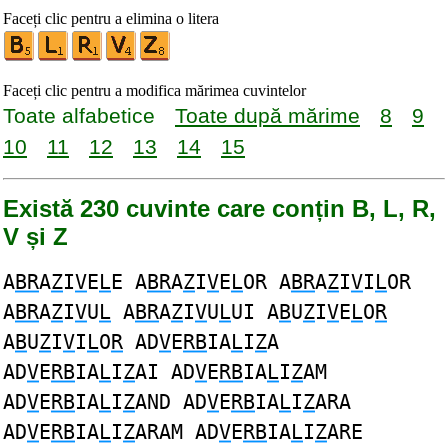
Faceți clic pentru a elimina o litera
Faceți clic pentru a modifica mărimea cuvintelor
Toate alfabetice
Toate după mărime
8
9
10
11
12
13
14
15
Există 230 cuvinte care conțin B, L, R,
V și Z
A
BR
A
Z
I
V
E
L
E A
BR
A
Z
I
V
E
L
OR A
BR
A
Z
I
V
I
L
OR
A
BR
A
Z
I
V
U
L
A
BR
A
Z
I
V
U
L
UI A
B
U
Z
I
V
E
L
O
R
A
B
U
Z
I
V
I
L
O
R
AD
V
E
RB
IA
L
I
Z
A
AD
V
E
RB
IA
L
I
Z
AI AD
V
E
RB
IA
L
I
Z
AM
AD
V
E
RB
IA
L
I
Z
AND AD
V
E
RB
IA
L
I
Z
ARA
AD
V
E
RB
IA
L
I
Z
ARAM AD
V
E
RB
IA
L
I
Z
ARE