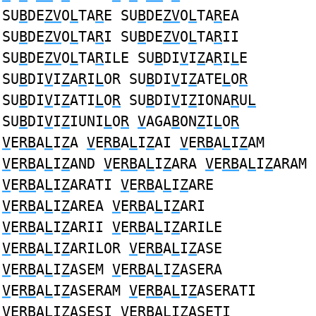
SU
B
DE
ZV
O
L
TA
R
E SU
B
DE
ZV
O
L
TA
R
EA
SU
B
DE
ZV
O
L
TA
R
I SU
B
DE
ZV
O
L
TA
R
II
SU
B
DE
ZV
O
L
TA
R
ILE SU
B
DI
V
I
Z
A
R
I
L
E
SU
B
DI
V
I
Z
A
R
I
L
OR SU
B
DI
V
I
Z
ATE
L
O
R
SU
B
DI
V
I
Z
ATI
L
O
R
SU
B
DI
V
I
Z
IONA
R
U
L
SU
B
DI
V
I
Z
IUNI
L
O
R
V
AGA
B
ON
Z
I
L
O
R
V
E
RB
A
L
I
Z
A
V
E
RB
A
L
I
Z
AI
V
E
RB
A
L
I
Z
AM
V
E
RB
A
L
I
Z
AND
V
E
RB
A
L
I
Z
ARA
V
E
RB
A
L
I
Z
ARAM
V
E
RB
A
L
I
Z
ARATI
V
E
RB
A
L
I
Z
ARE
V
E
RB
A
L
I
Z
AREA
V
E
RB
A
L
I
Z
ARI
V
E
RB
A
L
I
Z
ARII
V
E
RB
A
L
I
Z
ARILE
V
E
RB
A
L
I
Z
ARILOR
V
E
RB
A
L
I
Z
ASE
V
E
RB
A
L
I
Z
ASEM
V
E
RB
A
L
I
Z
ASERA
V
E
RB
A
L
I
Z
ASERAM
V
E
RB
A
L
I
Z
ASERATI
V
E
RB
A
L
I
Z
ASESI
V
E
RB
A
L
I
Z
ASETI