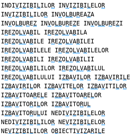
INDI
V
I
Z
I
B
I
L
ILO
R
IN
V
I
Z
I
B
I
L
ELO
R
IN
V
I
Z
I
B
I
L
ILO
R
IN
V
O
LB
U
R
EA
Z
A
IN
V
O
LB
U
R
E
Z
IN
V
O
LB
U
R
E
Z
E IN
V
O
LB
U
R
E
Z
I
I
R
E
Z
O
LV
A
B
IL I
R
E
Z
O
LV
A
B
ILA
I
R
E
Z
O
LV
A
B
ILE I
R
E
Z
O
LV
A
B
ILEI
I
R
E
Z
O
LV
A
B
ILELE I
R
E
Z
O
LV
A
B
ILELOR
I
R
E
Z
O
LV
A
B
ILI I
R
E
Z
O
LV
A
B
ILII
I
R
E
Z
O
LV
A
B
ILILOR I
R
E
Z
O
LV
A
B
ILUL
I
R
E
Z
O
LV
A
B
ILULUI I
ZB
A
V
I
L
O
R
I
ZB
A
V
I
R
I
L
E
I
ZB
A
V
I
R
I
L
OR I
ZB
A
V
ITE
L
O
R
I
ZB
A
V
ITI
L
O
R
I
ZB
A
V
ITOA
R
E
L
E I
ZB
A
V
ITOA
R
E
L
OR
I
ZB
A
V
ITO
R
I
L
OR I
ZB
A
V
ITO
R
U
L
I
ZB
A
V
ITO
R
U
L
UI NEDI
V
I
Z
I
B
I
L
ELO
R
NEDI
V
I
Z
I
B
I
L
ILO
R
NE
V
I
Z
I
B
I
L
ELO
R
NE
V
I
Z
I
B
I
L
ILO
R
O
B
IECTI
V
I
Z
A
R
I
L
E