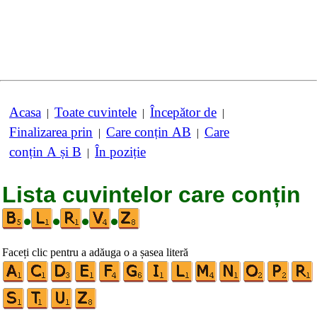
Acasa
Toate cuvintele
Începător de
|
|
|
Finalizarea prin
Care conțin AB
Care
|
|
conțin A și B
În poziție
|
Lista cuvintelor care conțin
•
•
•
•
Faceți clic pentru a adăuga o a șasea literă