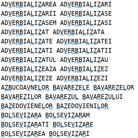
AD
V
E
RB
IA
L
I
Z
AREA AD
V
E
RB
IA
L
I
Z
ARI
AD
V
E
RB
IA
L
I
Z
ARII AD
V
E
RB
IA
L
I
Z
ASE
AD
V
E
RB
IA
L
I
Z
ASEM AD
V
E
RB
IA
L
I
Z
ASI
AD
V
E
RB
IA
L
I
Z
AT AD
V
E
RB
IA
L
I
Z
ATA
AD
V
E
RB
IA
L
I
Z
ATE AD
V
E
RB
IA
L
I
Z
ATEI
AD
V
E
RB
IA
L
I
Z
ATI AD
V
E
RB
IA
L
I
Z
ATII
AD
V
E
RB
IA
L
I
Z
ATUL AD
V
E
RB
IA
L
I
Z
AU
AD
V
E
RB
IA
L
I
Z
EAZA AD
V
E
RB
IA
L
I
Z
EZ
AD
V
E
RB
IA
L
I
Z
EZE AD
V
E
RB
IA
L
I
Z
EZI
A
ZB
UCOA
V
NE
L
O
R
B
A
V
A
R
E
Z
E
L
E
B
A
V
A
R
E
Z
E
L
OR
B
A
V
A
R
E
Z
I
L
OR
B
A
V
A
R
E
Z
U
L
B
A
V
A
R
E
Z
U
L
UI
B
A
Z
EDO
V
IENE
L
O
R
B
A
Z
EDO
V
IENI
L
O
R
B
O
L
SE
V
I
Z
A
R
A
B
O
L
SE
V
I
Z
A
R
AM
B
O
L
SE
V
I
Z
A
R
ATI
B
O
L
SE
V
I
Z
A
R
E
B
O
L
SE
V
I
Z
A
R
EA
B
O
L
SE
V
I
Z
A
R
I