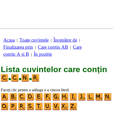
Acasa
Toate cuvintele
Începător de
|
|
|
Finalizarea prin
Care conțin AB
Care
|
|
conțin A și B
În poziție
|
Lista cuvintelor care conțin
•
•
•
Faceți clic pentru a adăuga o a cincea literă