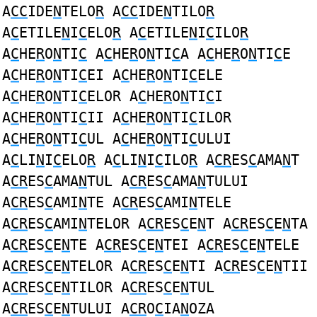
A
CC
IDE
N
TELO
R
A
CC
IDE
N
TILO
R
A
C
ETILE
N
I
C
ELO
R
A
C
ETILE
N
I
C
ILO
R
A
C
HE
R
O
N
TI
C
A
C
HE
R
O
N
TI
C
A A
C
HE
R
O
N
TI
C
E
A
C
HE
R
O
N
TI
C
EI A
C
HE
R
O
N
TI
C
ELE
A
C
HE
R
O
N
TI
C
ELOR A
C
HE
R
O
N
TI
C
I
A
C
HE
R
O
N
TI
C
II A
C
HE
R
O
N
TI
C
ILOR
A
C
HE
R
O
N
TI
C
UL A
C
HE
R
O
N
TI
C
ULUI
A
C
LI
N
I
C
ELO
R
A
C
LI
N
I
C
ILO
R
A
CR
ES
C
AMA
N
T
A
CR
ES
C
AMA
N
TUL A
CR
ES
C
AMA
N
TULUI
A
CR
ES
C
AMI
N
TE A
CR
ES
C
AMI
N
TELE
A
CR
ES
C
AMI
N
TELOR A
CR
ES
C
E
N
T A
CR
ES
C
E
N
TA
A
CR
ES
C
E
N
TE A
CR
ES
C
E
N
TEI A
CR
ES
C
E
N
TELE
A
CR
ES
C
E
N
TELOR A
CR
ES
C
E
N
TI A
CR
ES
C
E
N
TII
A
CR
ES
C
E
N
TILOR A
CR
ES
C
E
N
TUL
A
CR
ES
C
E
N
TULUI A
CR
O
C
IA
N
OZA