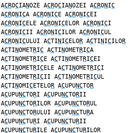
A
CR
O
C
IA
N
OZE A
CR
O
C
IA
N
OZEI A
CR
O
N
I
C
A
CR
O
N
I
C
A A
CR
O
N
I
C
E A
CR
O
N
I
C
EI
A
CR
O
N
I
C
ELE A
CR
O
N
I
C
ELOR A
CR
O
N
I
C
I
A
CR
O
N
I
C
II A
CR
O
N
I
C
ILOR A
CR
O
N
I
C
UL
A
CR
O
N
I
C
ULUI A
C
TI
N
I
C
ELO
R
A
C
TI
N
I
C
ILO
R
A
C
TI
N
OMET
R
I
C
A
C
TI
N
OMET
R
I
C
A
A
C
TI
N
OMET
R
I
C
E A
C
TI
N
OMET
R
I
C
EI
A
C
TI
N
OMET
R
I
C
ELE A
C
TI
N
OMET
R
I
C
I
A
C
TI
N
OMET
R
I
C
II A
C
TI
N
OMET
R
I
C
UL
A
C
TI
N
OMI
C
ETELO
R
A
C
UPU
NC
TO
R
A
C
UPU
NC
TO
R
I A
C
UPU
NC
TO
R
II
A
C
UPU
NC
TO
R
ILOR A
C
UPU
NC
TO
R
UL
A
C
UPU
NC
TO
R
ULUI A
C
UPU
NC
TU
R
A
A
C
UPU
NC
TU
R
I A
C
UPU
NC
TU
R
II
A
C
UPU
NC
TU
R
ILE A
C
UPU
NC
TU
R
ILOR