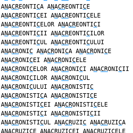
A
N
A
CR
EONTI
C
A A
N
A
CR
EONTI
C
E
A
N
A
CR
EONTI
C
EI A
N
A
CR
EONTI
C
ELE
A
N
A
CR
EONTI
C
ELOR A
N
A
CR
EONTI
C
I
A
N
A
CR
EONTI
C
II A
N
A
CR
EONTI
C
ILOR
A
N
A
CR
EONTI
C
UL A
N
A
CR
EONTI
C
ULUI
A
N
A
CR
ONI
C
A
N
A
CR
ONI
C
A A
N
A
CR
ONI
C
E
A
N
A
CR
ONI
C
EI A
N
A
CR
ONI
C
ELE
A
N
A
CR
ONI
C
ELOR A
N
A
CR
ONI
C
I A
N
A
CR
ONI
C
II
A
N
A
CR
ONI
C
ILOR A
N
A
CR
ONI
C
UL
A
N
A
CR
ONI
C
ULUI A
N
A
CR
ONISTI
C
A
N
A
CR
ONISTI
C
A A
N
A
CR
ONISTI
C
E
A
N
A
CR
ONISTI
C
EI A
N
A
CR
ONISTI
C
ELE
A
N
A
CR
ONISTI
C
I A
N
A
CR
ONISTI
C
II
A
N
A
CR
ONISTI
C
UL A
N
A
CR
UZI
C
A
N
A
CR
UZI
C
A
A
N
A
CR
UZI
C
E A
N
A
CR
UZI
C
EI A
N
A
CR
UZI
C
ELE