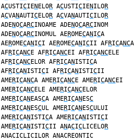
A
C
USTI
C
IE
N
ELO
R
A
C
USTI
C
IE
N
ILO
R
A
C
VA
N
AUTI
C
ELO
R
A
C
VA
N
AUTI
C
ILO
R
ADE
N
O
C
A
RC
INOAME ADE
N
O
C
A
RC
INOM
ADE
N
O
C
A
RC
INOMUL AE
R
OME
C
A
N
I
C
A
AE
R
OME
C
A
N
I
C
I AE
R
OME
C
A
N
I
C
II AF
R
I
C
A
NC
A
AF
R
I
C
A
NC
E AF
R
I
C
A
NC
EI AF
R
I
C
A
NC
ELE
AF
R
I
C
A
NC
ELOR AF
R
I
C
A
N
ISTI
C
A
AF
R
I
C
A
N
ISTI
C
I AF
R
I
C
A
N
ISTI
C
II
AME
R
I
C
A
NC
A AME
R
I
C
A
NC
E AME
R
I
C
A
NC
EI
AME
R
I
C
A
NC
ELE AME
R
I
C
A
NC
ELOR
AME
R
I
C
A
N
EAS
C
A AME
R
I
C
A
N
ES
C
AME
R
I
C
A
N
ES
C
UL AME
R
I
C
A
N
ES
C
ULUI
AME
R
I
C
A
N
ISTI
C
A AME
R
I
C
A
N
ISTI
C
I
AME
R
I
C
A
N
ISTI
C
II A
N
A
C
I
C
LICELO
R
A
N
A
C
I
C
LICILO
R
A
N
A
CR
EONTI
C