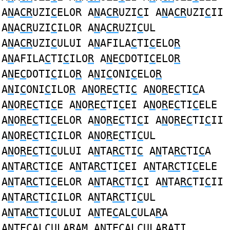
A
N
A
CR
UZI
C
ELOR A
N
A
CR
UZI
C
I A
N
A
CR
UZI
C
II
A
N
A
CR
UZI
C
ILOR A
N
A
CR
UZI
C
UL
A
N
A
CR
UZI
C
ULUI A
N
AFILA
C
TI
C
ELO
R
A
N
AFILA
C
TI
C
ILO
R
A
N
E
C
DOTI
C
ELO
R
A
N
E
C
DOTI
C
ILO
R
A
N
I
C
ONI
C
ELO
R
A
N
I
C
ONI
C
ILO
R
A
N
O
R
E
C
TI
C
A
N
O
R
E
C
TI
C
A
A
N
O
R
E
C
TI
C
E A
N
O
R
E
C
TI
C
EI A
N
O
R
E
C
TI
C
ELE
A
N
O
R
E
C
TI
C
ELOR A
N
O
R
E
C
TI
C
I A
N
O
R
E
C
TI
C
II
A
N
O
R
E
C
TI
C
ILOR A
N
O
R
E
C
TI
C
UL
A
N
O
R
E
C
TI
C
ULUI A
N
TA
RC
TI
C
A
N
TA
RC
TI
C
A
A
N
TA
RC
TI
C
E A
N
TA
RC
TI
C
EI A
N
TA
RC
TI
C
ELE
A
N
TA
RC
TI
C
ELOR A
N
TA
RC
TI
C
I A
N
TA
RC
TI
C
II
A
N
TA
RC
TI
C
ILOR A
N
TA
RC
TI
C
UL
A
N
TA
RC
TI
C
ULUI A
N
TE
C
AL
C
ULA
R
A
A
N
TE
C
AL
C
ULA
R
AM A
N
TE
C
AL
C
ULA
R
ATI