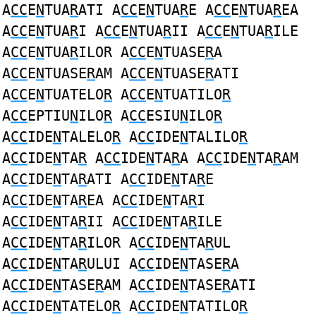
A
CC
E
N
TUA
R
ATI A
CC
E
N
TUA
R
E A
CC
E
N
TUA
R
EA
A
CC
E
N
TUA
R
I A
CC
E
N
TUA
R
II A
CC
E
N
TUA
R
ILE
A
CC
E
N
TUA
R
ILOR A
CC
E
N
TUASE
R
A
A
CC
E
N
TUASE
R
AM A
CC
E
N
TUASE
R
ATI
A
CC
E
N
TUATELO
R
A
CC
E
N
TUATILO
R
A
CC
EPTIU
N
ILO
R
A
CC
ESIU
N
ILO
R
A
CC
IDE
N
TALELO
R
A
CC
IDE
N
TALILO
R
A
CC
IDE
N
TA
R
A
CC
IDE
N
TA
R
A A
CC
IDE
N
TA
R
AM
A
CC
IDE
N
TA
R
ATI A
CC
IDE
N
TA
R
E
A
CC
IDE
N
TA
R
EA A
CC
IDE
N
TA
R
I
A
CC
IDE
N
TA
R
II A
CC
IDE
N
TA
R
ILE
A
CC
IDE
N
TA
R
ILOR A
CC
IDE
N
TA
R
UL
A
CC
IDE
N
TA
R
ULUI A
CC
IDE
N
TASE
R
A
A
CC
IDE
N
TASE
R
AM A
CC
IDE
N
TASE
R
ATI
A
CC
IDE
N
TATELO
R
A
CC
IDE
N
TATILO
R