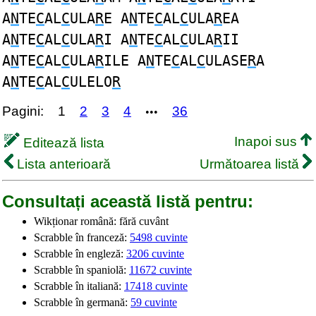
A
N
TE
C
AL
C
ULA
R
E A
N
TE
C
AL
C
ULA
R
EA
A
N
TE
C
AL
C
ULA
R
I A
N
TE
C
AL
C
ULA
R
II
A
N
TE
C
AL
C
ULA
R
ILE A
N
TE
C
AL
C
ULASE
R
A
A
N
TE
C
AL
C
ULELO
R
Pagini:
1
2
3
4
36
•••
Inapoi sus
Editează lista
Lista anterioară
Următoarea listă
Consultați această listă pentru:
Wikționar română: fără cuvânt
Scrabble în franceză:
5498 cuvinte
Scrabble în engleză:
3206 cuvinte
Scrabble în spaniolă:
11672 cuvinte
Scrabble în italiană:
17418 cuvinte
Scrabble în germană:
59 cuvinte