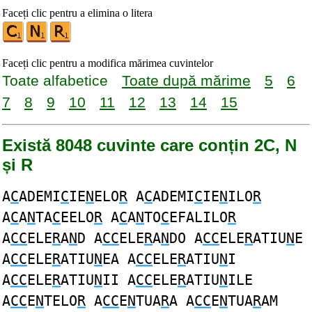
Faceți clic pentru a elimina o litera
Faceți clic pentru a modifica mărimea cuvintelor
Toate alfabetice
Toate după mărime
5
6
7
8
9
10
11
12
13
14
15
Există 8048 cuvinte care conțin 2C, N
și R
A
C
ADEMI
C
IE
N
ELO
R
A
C
ADEMI
C
IE
N
ILO
R
A
C
A
N
TA
C
EELO
R
A
C
A
N
TO
C
EFALILO
R
A
CC
ELE
R
A
N
D A
CC
ELE
R
A
N
DO A
CC
ELE
R
ATIU
N
E
A
CC
ELE
R
ATIU
N
EA A
CC
ELE
R
ATIU
N
I
A
CC
ELE
R
ATIU
N
II A
CC
ELE
R
ATIU
N
ILE
A
CC
E
N
TELO
R
A
CC
E
N
TUA
R
A A
CC
E
N
TUA
R
AM