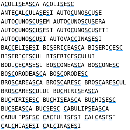
A
C
OLI
S
EA
SC
A A
C
OLI
S
E
SC
ANTE
C
AL
C
ULA
S
E
S
I AUTO
C
UNO
SC
U
S
E
AUTO
C
UNO
SC
U
S
EM AUTO
C
UNO
SC
U
S
ERA
AUTO
C
UNO
SC
U
S
ESI AUTO
C
UNO
SC
U
S
ETI
AUTO
C
UNO
SC
U
S
I AUTOVA
CC
INA
S
E
S
I
BA
CC
ELI
S
E
S
I BI
S
ERI
C
EA
SC
A BI
S
ERI
C
E
SC
BI
S
ERI
C
E
SC
UL BI
S
ERI
C
E
SC
ULUI
BODI
C
E
C
A
S
E
S
I BO
SC
ONEA
SC
A BO
SC
ONE
SC
BO
SC
ORODEA
SC
A BO
SC
ORODE
SC
BRO
SC
AREA
SC
A BRO
SC
ARE
SC
BRO
SC
ARE
SC
UL
BRO
SC
ARE
SC
ULUI BU
C
HIRI
S
EA
SC
A
BU
C
HIRI
S
E
SC
BU
C
HI
S
EA
SC
A BU
C
HI
S
E
SC
BU
CS
EA
SC
A BU
CS
E
SC
C
ABULIP
S
EA
SC
A
C
ABULIP
S
E
SC
C
A
C
IULI
S
E
S
I
C
AL
C
A
S
E
S
I
C
AL
C
HIA
S
E
S
I
C
AL
C
INA
S
E
S
I