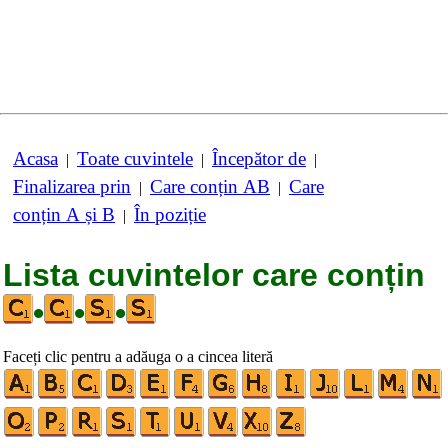
Acasa
Toate cuvintele
Începător de
|
|
|
Finalizarea prin
Care conțin AB
Care
|
|
conțin A și B
În poziție
|
Lista cuvintelor care conțin
•
•
•
Faceți clic pentru a adăuga o a cincea literă