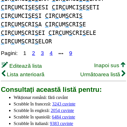
C
IR
C
UMCI
S
E
S
ESI
C
IR
C
UMCI
S
E
S
ETI
C
IR
C
UMCI
S
E
S
I
C
IR
C
UM
S
CRI
S
C
IR
C
UM
S
CRI
S
A
C
IR
C
UM
S
CRI
S
E
C
IR
C
UM
S
CRI
S
EI
C
IR
C
UM
S
CRI
S
ELE
C
IR
C
UM
S
CRI
S
ELOR
Pagini:
1
2
3
4
9
•••
Inapoi sus
Editează lista
Lista anterioară
Următoarea listă
Consultați această listă pentru:
Wikționar română: fără cuvânt
Scrabble în franceză:
3243 cuvinte
Scrabble în engleză:
2054 cuvinte
Scrabble în spaniolă:
6484 cuvinte
Scrabble în italiană:
9383 cuvinte