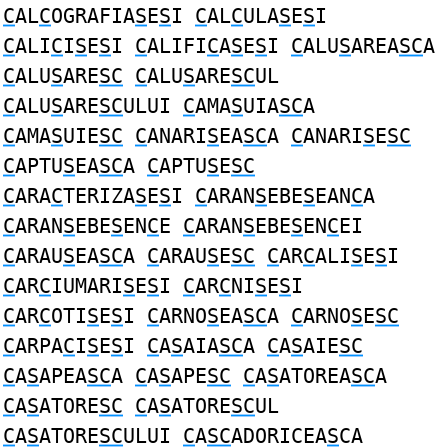
C
AL
C
OGRAFIA
S
E
S
I
C
AL
C
ULA
S
E
S
I
C
ALI
C
I
S
E
S
I
C
ALIFI
C
A
S
E
S
I
C
ALU
S
AREA
SC
A
C
ALU
S
ARE
SC
C
ALU
S
ARE
SC
UL
C
ALU
S
ARE
SC
ULUI
C
AMA
S
UIA
SC
A
C
AMA
S
UIE
SC
C
ANARI
S
EA
SC
A
C
ANARI
S
E
SC
C
APTU
S
EA
SC
A
C
APTU
S
E
SC
C
ARA
C
TERIZA
S
E
S
I
C
ARAN
S
EBE
S
EAN
C
A
C
ARAN
S
EBE
S
EN
C
E
C
ARAN
S
EBE
S
EN
C
EI
C
ARAU
S
EA
SC
A
C
ARAU
S
E
SC
C
AR
C
ALI
S
E
S
I
C
AR
C
IUMARI
S
E
S
I
C
AR
C
NI
S
E
S
I
C
AR
C
OTI
S
E
S
I
C
ARNO
S
EA
SC
A
C
ARNO
S
E
SC
C
ARPA
C
I
S
E
S
I
C
A
S
AIA
SC
A
C
A
S
AIE
SC
C
A
S
APEA
SC
A
C
A
S
APE
SC
C
A
S
ATOREA
SC
A
C
A
S
ATORE
SC
C
A
S
ATORE
SC
UL
C
A
S
ATORE
SC
ULUI
C
A
SC
ADORICEA
S
CA