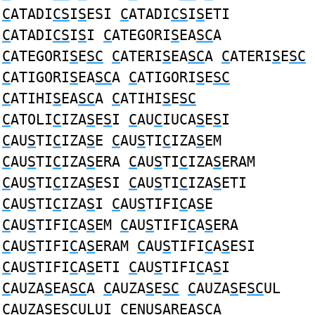
C
ATADI
CS
I
S
ESI
C
ATADI
CS
I
S
ETI
C
ATADI
CS
I
S
I
C
ATEGORI
S
EA
SC
A
C
ATEGORI
S
E
SC
C
ATERI
S
EA
SC
A
C
ATERI
S
E
SC
C
ATIGORI
S
EA
SC
A
C
ATIGORI
S
E
SC
C
ATIHI
S
EA
SC
A
C
ATIHI
S
E
SC
C
ATOLI
C
IZA
S
E
S
I
C
AU
C
IUCA
S
E
S
I
C
AU
S
TI
C
IZA
S
E
C
AU
S
TI
C
IZA
S
EM
C
AU
S
TI
C
IZA
S
ERA
C
AU
S
TI
C
IZA
S
ERAM
C
AU
S
TI
C
IZA
S
ESI
C
AU
S
TI
C
IZA
S
ETI
C
AU
S
TI
C
IZA
S
I
C
AU
S
TIFI
C
A
S
E
C
AU
S
TIFI
C
A
S
EM
C
AU
S
TIFI
C
A
S
ERA
C
AU
S
TIFI
C
A
S
ERAM
C
AU
S
TIFI
C
A
S
ESI
C
AU
S
TIFI
C
A
S
ETI
C
AU
S
TIFI
C
A
S
I
C
AUZA
S
EA
SC
A
C
AUZA
S
E
SC
C
AUZA
S
E
SC
UL
C
AUZA
S
E
SC
ULUI
C
ENU
S
AREA
SC
A