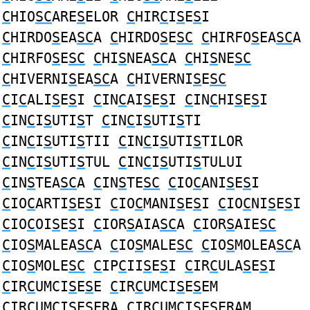
C
HIO
SC
ARE
S
ELOR
C
HIR
C
I
S
E
S
I
C
HIRDO
S
EA
SC
A
C
HIRDO
S
E
SC
C
HIRFO
S
EA
SC
A
C
HIRFO
S
E
SC
C
HI
S
NEA
SC
A
C
HI
S
NE
SC
C
HIVERNI
S
EA
SC
A
C
HIVERNI
S
E
SC
C
I
C
ALI
S
E
S
I
C
IN
C
AI
S
E
S
I
C
IN
C
HI
S
E
S
I
C
IN
C
I
S
UTI
S
T
C
IN
C
I
S
UTI
S
TI
C
IN
C
I
S
UTI
S
TII
C
IN
C
I
S
UTI
S
TILOR
C
IN
C
I
S
UTI
S
TUL
C
IN
C
I
S
UTI
S
TULUI
C
IN
S
TEA
SC
A
C
IN
S
TE
SC
C
IO
C
ANI
S
E
S
I
C
IO
C
ARTI
S
E
S
I
C
IO
C
MANI
S
E
S
I
C
IO
C
NI
S
E
S
I
C
IO
C
OI
S
E
S
I
C
IOR
S
AIA
SC
A
C
IOR
S
AIE
SC
C
IO
S
MALEA
SC
A
C
IO
S
MALE
SC
C
IO
S
MOLEA
SC
A
C
IO
S
MOLE
SC
C
IP
C
II
S
E
S
I
C
IR
C
ULA
S
E
S
I
C
IR
C
UMCI
S
E
S
E
C
IR
C
UMCI
S
E
S
EM
C
IR
C
UMCI
S
E
S
ERA
C
IR
C
UMCI
S
E
S
ERAM