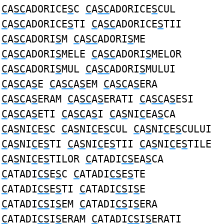
C
A
SC
ADORICE
S
C
C
A
SC
ADORICE
S
CUL
C
A
SC
ADORICE
S
TI
C
A
SC
ADORICE
S
TII
C
A
SC
ADORI
S
M
C
A
SC
ADORI
S
ME
C
A
SC
ADORI
S
MELE
C
A
SC
ADORI
S
MELOR
C
A
SC
ADORI
S
MUL
C
A
SC
ADORI
S
MULUI
C
A
SC
A
S
E
C
A
SC
A
S
EM
C
A
SC
A
S
ERA
C
A
SC
A
S
ERAM
C
A
SC
A
S
ERATI
C
A
SC
A
S
ESI
C
A
SC
A
S
ETI
C
A
SC
A
S
I
C
A
S
NI
C
EA
S
CA
C
A
S
NI
C
E
S
C
C
A
S
NI
C
E
S
CUL
C
A
S
NI
C
E
S
CULUI
C
A
S
NI
C
E
S
TI
C
A
S
NI
C
E
S
TII
C
A
S
NI
C
E
S
TILE
C
A
S
NI
C
E
S
TILOR
C
ATADI
CS
EA
S
CA
C
ATADI
CS
E
S
C
C
ATADI
CS
E
S
TE
C
ATADI
CS
E
S
TI
C
ATADI
CS
I
S
E
C
ATADI
CS
I
S
EM
C
ATADI
CS
I
S
ERA
C
ATADI
CS
I
S
ERAM
C
ATADI
CS
I
S
ERATI