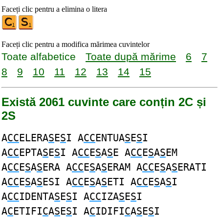
Faceți clic pentru a elimina o litera
Faceți clic pentru a modifica mărimea cuvintelor
Toate alfabetice
Toate după mărime
6
7
8
9
10
11
12
13
14
15
Există 2061 cuvinte care conțin 2C și
2S
A
CC
ELERA
S
E
S
I A
CC
ENTUA
S
E
S
I
A
CC
EPTA
S
E
S
I A
CC
E
S
A
S
E A
CC
E
S
A
S
EM
A
CC
E
S
A
S
ERA A
CC
E
S
A
S
ERAM A
CC
E
S
A
S
ERATI
A
CC
E
S
A
S
ESI A
CC
E
S
A
S
ETI A
CC
E
S
A
S
I
A
CC
IDENTA
S
E
S
I A
CC
IZA
S
E
S
I
A
C
ETIFI
C
A
S
E
S
I A
C
IDIFI
C
A
S
E
S
I