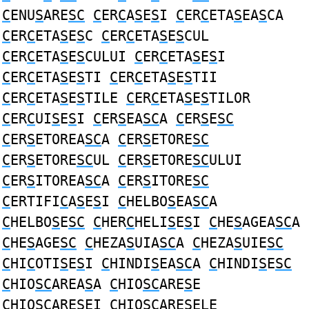
C
ENU
S
ARE
SC
C
ER
C
A
S
E
S
I
C
ER
C
ETA
S
EA
S
CA
C
ER
C
ETA
S
E
S
C
C
ER
C
ETA
S
E
S
CUL
C
ER
C
ETA
S
E
S
CULUI
C
ER
C
ETA
S
E
S
I
C
ER
C
ETA
S
E
S
TI
C
ER
C
ETA
S
E
S
TII
C
ER
C
ETA
S
E
S
TILE
C
ER
C
ETA
S
E
S
TILOR
C
ER
C
UI
S
E
S
I
C
ER
S
EA
SC
A
C
ER
S
E
SC
C
ER
S
ETOREA
SC
A
C
ER
S
ETORE
SC
C
ER
S
ETORE
SC
UL
C
ER
S
ETORE
SC
ULUI
C
ER
S
ITOREA
SC
A
C
ER
S
ITORE
SC
C
ERTIFI
C
A
S
E
S
I
C
HELBO
S
EA
SC
A
C
HELBO
S
E
SC
C
HER
C
HELI
S
E
S
I
C
HE
S
AGEA
SC
A
C
HE
S
AGE
SC
C
HEZA
S
UIA
SC
A
C
HEZA
S
UIE
SC
C
HI
C
OTI
S
E
S
I
C
HINDI
S
EA
SC
A
C
HINDI
S
E
SC
C
HIO
SC
AREA
S
A
C
HIO
SC
ARE
S
E
C
HIO
SC
ARE
S
EI
C
HIO
SC
ARE
S
ELE