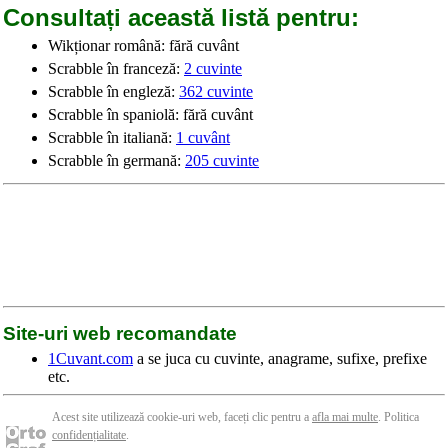
Consultați această listă pentru:
Wikționar română: fără cuvânt
Scrabble în franceză:
2 cuvinte
Scrabble în engleză:
362 cuvinte
Scrabble în spaniolă: fără cuvânt
Scrabble în italiană:
1 cuvânt
Scrabble în germană:
205 cuvinte
Site-uri web recomandate
1Cuvant.com
a se juca cu cuvinte, anagrame, sufixe, prefixe
etc.
Acest site utilizează cookie-uri web, faceți clic pentru a
afla mai multe
. Politica
confidențialitate
.