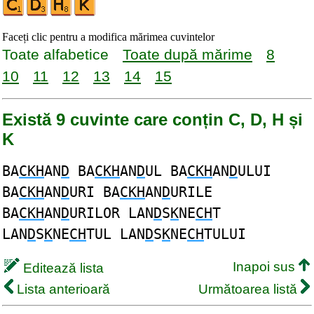
Faceți clic pentru a modifica mărimea cuvintelor
Toate alfabetice
Toate după mărime
8
10
11
12
13
14
15
Există 9 cuvinte care conțin C, D, H și
K
BA
CKH
AN
D
BA
CKH
AN
D
UL BA
CKH
AN
D
ULUI
BA
CKH
AN
D
URI BA
CKH
AN
D
URILE
BA
CKH
AN
D
URILOR LAN
D
S
K
NE
CH
T
LAN
D
S
K
NE
CH
TUL LAN
D
S
K
NE
CH
TULUI
Inapoi sus
Editează lista
Lista anterioară
Următoarea listă