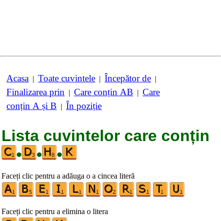
Acasa
Toate cuvintele
Începător de
|
|
|
Finalizarea prin
Care conțin AB
Care
|
|
conțin A și B
În poziție
|
Lista cuvintelor care conțin
•
•
•
Faceți clic pentru a adăuga o a cincea literă
Faceți clic pentru a elimina o litera