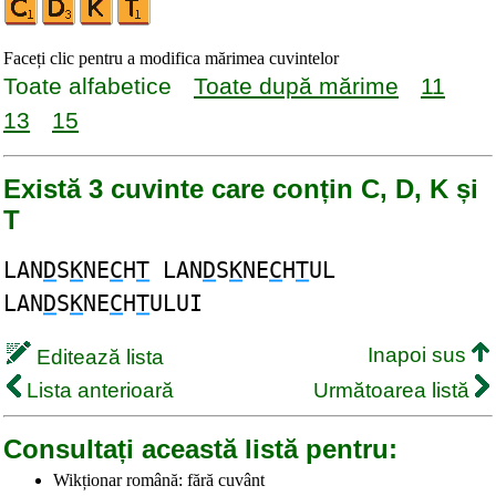
Faceți clic pentru a modifica mărimea cuvintelor
Toate alfabetice
Toate după mărime
11
13
15
Există 3 cuvinte care conțin C, D, K și
T
LAN
D
S
K
NE
C
H
T
LAN
D
S
K
NE
C
H
T
UL
LAN
D
S
K
NE
C
H
T
ULUI
Inapoi sus
Editează lista
Lista anterioară
Următoarea listă
Consultați această listă pentru:
Wikționar română: fără cuvânt