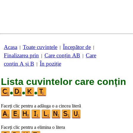
Acasa
Toate cuvintele
Începător de
|
|
|
Finalizarea prin
Care conțin AB
Care
|
|
conțin A și B
În poziție
|
Lista cuvintelor care conțin
•
•
•
Faceți clic pentru a adăuga o a cincea literă
Faceți clic pentru a elimina o litera