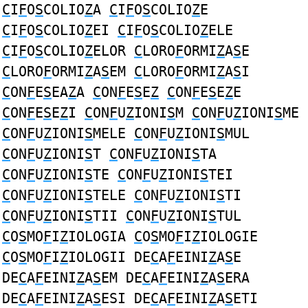
C
I
F
O
S
COLIO
Z
A
C
I
F
O
S
COLIO
Z
E
C
I
F
O
S
COLIO
Z
EI
C
I
F
O
S
COLIO
Z
ELE
C
I
F
O
S
COLIO
Z
ELOR
C
LORO
F
ORMI
Z
A
S
E
C
LORO
F
ORMI
Z
A
S
EM
C
LORO
F
ORMI
Z
A
S
I
C
ON
F
E
S
EA
Z
A
C
ON
F
E
S
E
Z
C
ON
F
E
S
E
Z
E
C
ON
F
E
S
E
Z
I
C
ON
F
U
Z
IONI
S
M
C
ON
F
U
Z
IONI
S
ME
C
ON
F
U
Z
IONI
S
MELE
C
ON
F
U
Z
IONI
S
MUL
C
ON
F
U
Z
IONI
S
T
C
ON
F
U
Z
IONI
S
TA
C
ON
F
U
Z
IONI
S
TE
C
ON
F
U
Z
IONI
S
TEI
C
ON
F
U
Z
IONI
S
TELE
C
ON
F
U
Z
IONI
S
TI
C
ON
F
U
Z
IONI
S
TII
C
ON
F
U
Z
IONI
S
TUL
C
O
S
MO
F
I
Z
IOLOGIA
C
O
S
MO
F
I
Z
IOLOGIE
C
O
S
MO
F
I
Z
IOLOGII DE
C
A
F
EINI
Z
A
S
E
DE
C
A
F
EINI
Z
A
S
EM DE
C
A
F
EINI
Z
A
S
ERA
DE
C
A
F
EINI
Z
A
S
ESI DE
C
A
F
EINI
Z
A
S
ETI