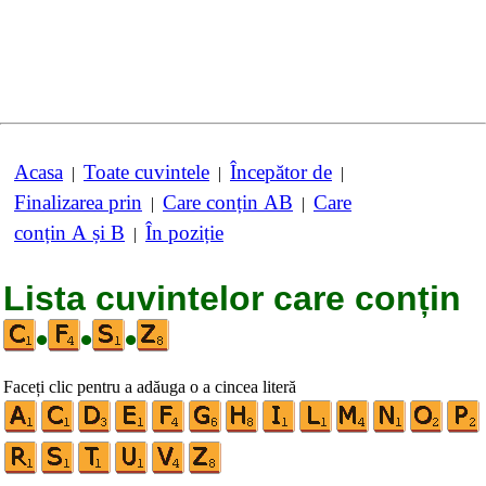
Acasa
Toate cuvintele
Începător de
|
|
|
Finalizarea prin
Care conțin AB
Care
|
|
conțin A și B
În poziție
|
Lista cuvintelor care conțin
•
•
•
Faceți clic pentru a adăuga o a cincea literă