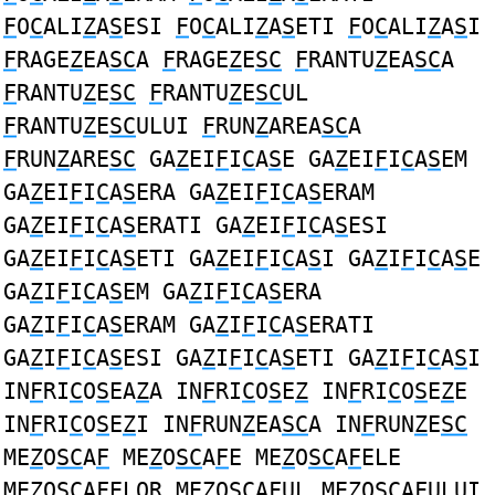
F
O
C
ALI
Z
A
S
ESI
F
O
C
ALI
Z
A
S
ETI
F
O
C
ALI
Z
A
S
I
F
RAGE
Z
EA
SC
A
F
RAGE
Z
E
SC
F
RANTU
Z
EA
SC
A
F
RANTU
Z
E
SC
F
RANTU
Z
E
SC
UL
F
RANTU
Z
E
SC
ULUI
F
RUN
Z
AREA
SC
A
F
RUN
Z
ARE
SC
GA
Z
EI
F
I
C
A
S
E GA
Z
EI
F
I
C
A
S
EM
GA
Z
EI
F
I
C
A
S
ERA GA
Z
EI
F
I
C
A
S
ERAM
GA
Z
EI
F
I
C
A
S
ERATI GA
Z
EI
F
I
C
A
S
ESI
GA
Z
EI
F
I
C
A
S
ETI GA
Z
EI
F
I
C
A
S
I GA
Z
I
F
I
C
A
S
E
GA
Z
I
F
I
C
A
S
EM GA
Z
I
F
I
C
A
S
ERA
GA
Z
I
F
I
C
A
S
ERAM GA
Z
I
F
I
C
A
S
ERATI
GA
Z
I
F
I
C
A
S
ESI GA
Z
I
F
I
C
A
S
ETI GA
Z
I
F
I
C
A
S
I
IN
F
RI
C
O
S
EA
Z
A IN
F
RI
C
O
S
E
Z
IN
F
RI
C
O
S
E
Z
E
IN
F
RI
C
O
S
E
Z
I IN
F
RUN
Z
EA
SC
A IN
F
RUN
Z
E
SC
ME
Z
O
SC
A
F
ME
Z
O
SC
A
F
E ME
Z
O
SC
A
F
ELE
ME
Z
O
SC
A
F
ELOR ME
Z
O
SC
A
F
UL ME
Z
O
SC
A
F
ULUI