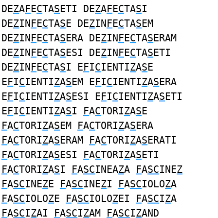
DE
Z
A
F
E
C
TA
S
ETI DE
Z
A
F
E
C
TA
S
I
DE
Z
IN
F
E
C
TA
S
E DE
Z
IN
F
E
C
TA
S
EM
DE
Z
IN
F
E
C
TA
S
ERA DE
Z
IN
F
E
C
TA
S
ERAM
DE
Z
IN
F
E
C
TA
S
ESI DE
Z
IN
F
E
C
TA
S
ETI
DE
Z
IN
F
E
C
TA
S
I E
F
I
C
IENTI
Z
A
S
E
E
F
I
C
IENTI
Z
A
S
EM E
F
I
C
IENTI
Z
A
S
ERA
E
F
I
C
IENTI
Z
A
S
ESI E
F
I
C
IENTI
Z
A
S
ETI
E
F
I
C
IENTI
Z
A
S
I
F
A
C
TORI
Z
A
S
E
F
A
C
TORI
Z
A
S
EM
F
A
C
TORI
Z
A
S
ERA
F
A
C
TORI
Z
A
S
ERAM
F
A
C
TORI
Z
A
S
ERATI
F
A
C
TORI
Z
A
S
ESI
F
A
C
TORI
Z
A
S
ETI
F
A
C
TORI
Z
A
S
I
F
A
SC
INEA
Z
A
F
A
SC
INE
Z
F
A
SC
INE
Z
E
F
A
SC
INE
Z
I
F
A
SC
IOLO
Z
A
F
A
SC
IOLO
Z
E
F
A
SC
IOLO
Z
EI
F
A
SC
I
Z
A
F
A
SC
I
Z
AI
F
A
SC
I
Z
AM
F
A
SC
I
Z
AND