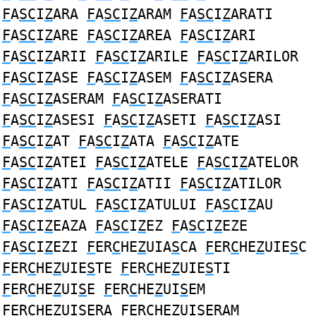
F
A
SC
I
Z
ARA
F
A
SC
I
Z
ARAM
F
A
SC
I
Z
ARATI
F
A
SC
I
Z
ARE
F
A
SC
I
Z
AREA
F
A
SC
I
Z
ARI
F
A
SC
I
Z
ARII
F
A
SC
I
Z
ARILE
F
A
SC
I
Z
ARILOR
F
A
SC
I
Z
ASE
F
A
SC
I
Z
ASEM
F
A
SC
I
Z
ASERA
F
A
SC
I
Z
ASERAM
F
A
SC
I
Z
ASERATI
F
A
SC
I
Z
ASESI
F
A
SC
I
Z
ASETI
F
A
SC
I
Z
ASI
F
A
SC
I
Z
AT
F
A
SC
I
Z
ATA
F
A
SC
I
Z
ATE
F
A
SC
I
Z
ATEI
F
A
SC
I
Z
ATELE
F
A
SC
I
Z
ATELOR
F
A
SC
I
Z
ATI
F
A
SC
I
Z
ATII
F
A
SC
I
Z
ATILOR
F
A
SC
I
Z
ATUL
F
A
SC
I
Z
ATULUI
F
A
SC
I
Z
AU
F
A
SC
I
Z
EAZA
F
A
SC
I
Z
EZ
F
A
SC
I
Z
EZE
F
A
SC
I
Z
EZI
F
ER
C
HE
Z
UIA
S
CA
F
ER
C
HE
Z
UIE
S
C
F
ER
C
HE
Z
UIE
S
TE
F
ER
C
HE
Z
UIE
S
TI
F
ER
C
HE
Z
UI
S
E
F
ER
C
HE
Z
UI
S
EM
F
ER
C
HE
Z
UI
S
ERA
F
ER
C
HE
Z
UI
S
ERAM