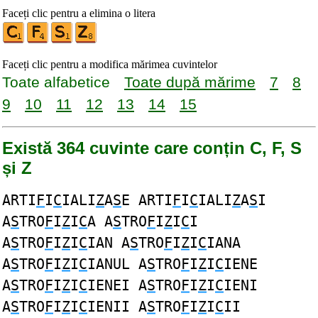
Faceți clic pentru a elimina o litera
Faceți clic pentru a modifica mărimea cuvintelor
Toate alfabetice
Toate după mărime
7
8
9
10
11
12
13
14
15
Există 364 cuvinte care conțin C, F, S
și Z
ARTI
F
I
C
IALI
Z
A
S
E ARTI
F
I
C
IALI
Z
A
S
I
A
S
TRO
F
I
Z
I
C
A A
S
TRO
F
I
Z
I
C
I
A
S
TRO
F
I
Z
I
C
IAN A
S
TRO
F
I
Z
I
C
IANA
A
S
TRO
F
I
Z
I
C
IANUL A
S
TRO
F
I
Z
I
C
IENE
A
S
TRO
F
I
Z
I
C
IENEI A
S
TRO
F
I
Z
I
C
IENI
A
S
TRO
F
I
Z
I
C
IENII A
S
TRO
F
I
Z
I
C
II