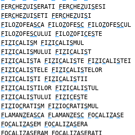
F
ER
C
HE
Z
UI
S
ERATI
F
ER
C
HE
Z
UI
S
ESI
F
ER
C
HE
Z
UI
S
ETI
F
ER
C
HE
Z
UI
S
I
F
ILO
Z
OFEA
SC
A
F
ILO
Z
OFE
SC
F
ILO
Z
OFE
SC
UL
F
ILO
Z
OFE
SC
ULUI
F
ILO
Z
OFI
C
E
S
TE
F
I
Z
I
C
ALI
S
M
F
I
Z
I
C
ALI
S
MUL
F
I
Z
I
C
ALI
S
MULUI
F
I
Z
I
C
ALI
S
T
F
I
Z
I
C
ALI
S
TA
F
I
Z
I
C
ALI
S
TE
F
I
Z
I
C
ALI
S
TEI
F
I
Z
I
C
ALI
S
TELE
F
I
Z
I
C
ALI
S
TELOR
F
I
Z
I
C
ALI
S
TI
F
I
Z
I
C
ALI
S
TII
F
I
Z
I
C
ALI
S
TILOR
F
I
Z
I
C
ALI
S
TUL
F
I
Z
I
C
ALI
S
TULUI
F
I
Z
I
C
E
S
TE
F
I
Z
IO
C
RATI
S
M
F
I
Z
IO
C
RATI
S
MUL
F
LAMAN
Z
EA
SC
A
F
LAMAN
Z
E
SC
F
O
C
ALI
Z
A
S
E
F
O
C
ALI
Z
A
S
EM
F
O
C
ALI
Z
A
S
ERA
F
O
C
ALI
Z
A
S
ERAM
F
O
C
ALI
Z
A
S
ERATI