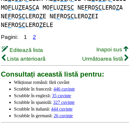
MO
F
LU
Z
EA
SC
A MO
F
LU
Z
E
SC
NE
F
RO
SC
LERO
Z
A
NE
F
RO
SC
LERO
Z
E NE
F
RO
SC
LERO
Z
EI
NE
F
RO
SC
LERO
Z
ELE
Pagini:
1
2
Inapoi sus
Editează lista
Lista anterioară
Următoarea listă
Consultați această listă pentru:
Wikționar română: fără cuvânt
Scrabble în franceză:
446 cuvinte
Scrabble în engleză:
35 cuvinte
Scrabble în spaniolă:
327 cuvinte
Scrabble în italiană:
444 cuvinte
Scrabble în germană:
26 cuvinte