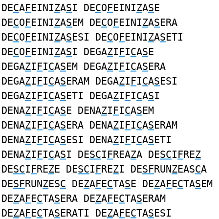
DE
C
A
F
EINI
Z
A
S
I DE
C
O
F
EINI
Z
A
S
E
DE
C
O
F
EINI
Z
A
S
EM DE
C
O
F
EINI
Z
A
S
ERA
DE
C
O
F
EINI
Z
A
S
ESI DE
C
O
F
EINI
Z
A
S
ETI
DE
C
O
F
EINI
Z
A
S
I DEGA
Z
I
F
I
C
A
S
E
DEGA
Z
I
F
I
C
A
S
EM DEGA
Z
I
F
I
C
A
S
ERA
DEGA
Z
I
F
I
C
A
S
ERAM DEGA
Z
I
F
I
C
A
S
ESI
DEGA
Z
I
F
I
C
A
S
ETI DEGA
Z
I
F
I
C
A
S
I
DENA
Z
I
F
I
C
A
S
E DENA
Z
I
F
I
C
A
S
EM
DENA
Z
I
F
I
C
A
S
ERA DENA
Z
I
F
I
C
A
S
ERAM
DENA
Z
I
F
I
C
A
S
ESI DENA
Z
I
F
I
C
A
S
ETI
DENA
Z
I
F
I
C
A
S
I DE
SC
I
F
REA
Z
A DE
SC
I
F
RE
Z
DE
SC
I
F
RE
Z
E DE
SC
I
F
RE
Z
I DE
SF
RUN
Z
EAS
C
A
DE
SF
RUN
Z
ES
C
DE
Z
A
F
E
C
TA
S
E DE
Z
A
F
E
C
TA
S
EM
DE
Z
A
F
E
C
TA
S
ERA DE
Z
A
F
E
C
TA
S
ERAM
DE
Z
A
F
E
C
TA
S
ERATI DE
Z
A
F
E
C
TA
S
ESI