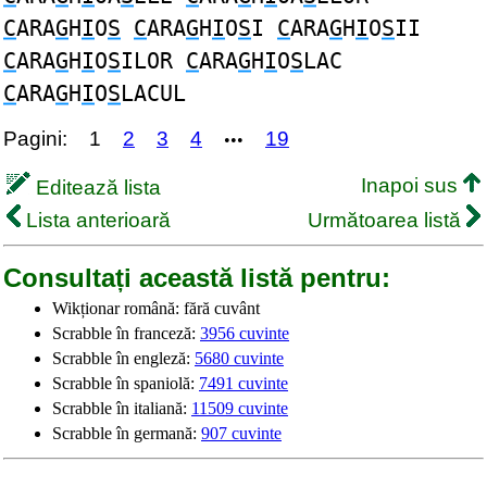
C
ARA
G
H
I
O
S
C
ARA
G
H
I
O
S
I
C
ARA
G
H
I
O
S
II
C
ARA
G
H
I
O
S
ILOR
C
ARA
G
H
I
O
S
LAC
C
ARA
G
H
I
O
S
LACUL
Pagini:
1
2
3
4
19
•••
Inapoi sus
Editează lista
Lista anterioară
Următoarea listă
Consultați această listă pentru:
Wikționar română: fără cuvânt
Scrabble în franceză:
3956 cuvinte
Scrabble în engleză:
5680 cuvinte
Scrabble în spaniolă:
7491 cuvinte
Scrabble în italiană:
11509 cuvinte
Scrabble în germană:
907 cuvinte