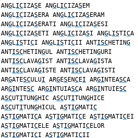
AN
G
L
IC
IZA
S
E AN
G
L
IC
IZA
S
EM
AN
G
L
IC
IZA
S
ERA AN
G
L
IC
IZA
S
ERAM
AN
G
L
IC
IZA
S
ERATI AN
G
L
IC
IZA
S
ESI
AN
G
L
IC
IZA
S
ETI AN
G
L
IC
IZA
S
I AN
G
L
IS
TI
C
A
AN
G
L
IS
TI
C
I AN
G
L
IS
TI
C
II ANT
ISC
HETIN
G
ANT
ISC
HETIN
G
UL ANT
ISC
HETIN
G
URI
ANT
ISC
LAVA
G
IST ANT
ISC
LAVA
G
ISTA
ANT
ISC
LAVA
G
ISTE ANT
ISC
LAVA
G
ISTI
AR
G
ATE
SC
ULU
I
AR
G
E
S
EN
C
E
I
AR
GI
NTEA
SC
A
AR
GI
NTE
SC
AR
GI
NTUIA
SC
A AR
GI
NTUIE
SC
A
SC
UT
I
TUN
G
HIC A
SC
UT
I
TUN
G
HICE
A
SC
UT
I
TUN
G
HICUL A
S
T
IG
MATI
C
A
S
T
IG
MATI
C
A A
S
T
IG
MATI
C
E A
S
T
IG
MATI
C
EI
A
S
T
IG
MATI
C
ELE A
S
T
IG
MATI
C
ELOR
A
S
T
IG
MATI
C
I A
S
T
IG
MATI
C
II