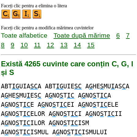
Faceți clic pentru a elimina o litera
Faceți clic pentru a modifica mărimea cuvintelor
Toate alfabetice
Toate după mărime
6
7
8
9
10
11
12
13
14
15
Există 4265 cuvinte care conțin C, G, I
și S
ABT
IG
UIA
SC
A ABT
IG
UIE
SC
A
G
HE
S
MU
I
AS
C
A
A
G
HE
S
MU
I
ES
C
A
G
NO
S
T
IC
A
G
NO
S
T
IC
A
A
G
NO
S
T
IC
E A
G
NO
S
T
IC
EI A
G
NO
S
T
IC
ELE
A
G
NO
S
T
IC
ELOR A
G
NO
S
T
IC
I A
G
NO
S
T
IC
II
A
G
NO
S
T
IC
ILOR A
G
NO
S
T
IC
ISM
A
G
NO
S
T
IC
ISMUL A
G
NO
S
T
IC
ISMULUI