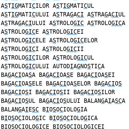
A
S
T
IG
MATI
C
ILOR A
S
T
IG
MATI
C
UL
A
S
T
IG
MATI
C
ULUI A
S
TRA
G
A
CI
A
S
TRA
G
A
CI
UL
A
S
TRA
G
A
CI
ULUI A
S
TROLO
GIC
A
S
TROLO
GIC
A
A
S
TROLO
GIC
E A
S
TROLO
GIC
EI
A
S
TROLO
GIC
ELE A
S
TROLO
GIC
ELOR
A
S
TROLO
GIC
I A
S
TROLO
GIC
II
A
S
TROLO
GIC
ILOR A
S
TROLO
GIC
UL
A
S
TROLO
GIC
ULUI AUTOD
I
A
G
NO
S
TI
C
A
BA
G
A
CI
OA
S
A BA
G
A
CI
OA
S
E BA
G
A
CI
OA
S
EI
BA
G
A
CI
OA
S
ELE BA
G
A
CI
OA
S
ELOR BA
G
A
CI
O
S
BA
G
A
CI
O
S
I BA
G
A
CI
O
S
II BA
G
A
CI
O
S
ILOR
BA
G
A
CI
O
S
UL BA
G
A
CI
O
S
ULUI BALAN
G
A
I
A
SC
A
BALAN
G
A
I
E
SC
B
I
O
S
O
C
IOLO
G
IA
B
I
O
S
O
C
IOLO
G
IC B
I
O
S
O
C
IOLO
G
ICA
B
I
O
S
O
C
IOLO
G
ICE B
I
O
S
O
C
IOLO
G
ICEI