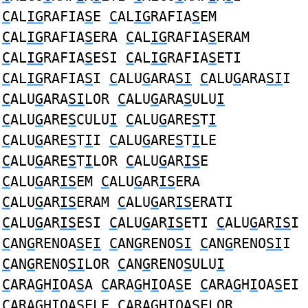
C
AL
IG
RAFIA
S
E
C
AL
IG
RAFIA
S
EM
C
AL
IG
RAFIA
S
ERA
C
AL
IG
RAFIA
S
ERAM
C
AL
IG
RAFIA
S
ESI
C
AL
IG
RAFIA
S
ETI
C
AL
IG
RAFIA
S
I
C
ALU
G
ARA
SI
C
ALU
G
ARA
SI
I
C
ALU
G
ARA
SI
LOR
C
ALU
G
ARA
S
ULU
I
C
ALU
G
ARE
S
CULU
I
C
ALU
G
ARE
S
T
I
C
ALU
G
ARE
S
T
I
I
C
ALU
G
ARE
S
T
I
LE
C
ALU
G
ARE
S
T
I
LOR
C
ALU
G
AR
IS
E
C
ALU
G
AR
IS
EM
C
ALU
G
AR
IS
ERA
C
ALU
G
AR
IS
ERAM
C
ALU
G
AR
IS
ERATI
C
ALU
G
AR
IS
ESI
C
ALU
G
AR
IS
ETI
C
ALU
G
AR
IS
I
C
AN
G
RENOA
S
E
I
C
AN
G
RENO
SI
C
AN
G
RENO
SI
I
C
AN
G
RENO
SI
LOR
C
AN
G
RENO
S
ULU
I
C
ARA
G
H
I
OA
S
A
C
ARA
G
H
I
OA
S
E
C
ARA
G
H
I
OA
S
EI
C
ARA
G
H
I
OA
S
ELE
C
ARA
G
H
I
OA
S
ELOR