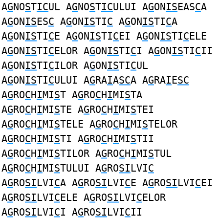
A
G
NO
S
T
IC
UL A
G
NO
S
T
IC
ULUI A
G
ON
IS
EAS
C
A
A
G
ON
IS
ES
C
A
G
ON
IS
TI
C
A
G
ON
IS
TI
C
A
A
G
ON
IS
TI
C
E A
G
ON
IS
TI
C
EI A
G
ON
IS
TI
C
ELE
A
G
ON
IS
TI
C
ELOR A
G
ON
IS
TI
C
I A
G
ON
IS
TI
C
II
A
G
ON
IS
TI
C
ILOR A
G
ON
IS
TI
C
UL
A
G
ON
IS
TI
C
ULUI A
G
RA
I
A
SC
A A
G
RA
I
E
SC
A
G
RO
C
H
I
MI
S
T A
G
RO
C
H
I
MI
S
TA
A
G
RO
C
H
I
MI
S
TE A
G
RO
C
H
I
MI
S
TEI
A
G
RO
C
H
I
MI
S
TELE A
G
RO
C
H
I
MI
S
TELOR
A
G
RO
C
H
I
MI
S
TI A
G
RO
C
H
I
MI
S
TII
A
G
RO
C
H
I
MI
S
TILOR A
G
RO
C
H
I
MI
S
TUL
A
G
RO
C
H
I
MI
S
TULUI A
G
RO
SI
LVI
C
A
G
RO
SI
LVI
C
A A
G
RO
SI
LVI
C
E A
G
RO
SI
LVI
C
EI
A
G
RO
SI
LVI
C
ELE A
G
RO
SI
LVI
C
ELOR
A
G
RO
SI
LVI
C
I A
G
RO
SI
LVI
C
II