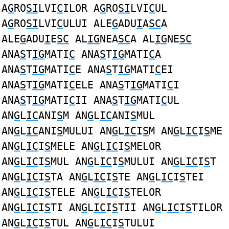
A
G
RO
SI
LVI
C
ILOR A
G
RO
SI
LVI
C
UL
A
G
RO
SI
LVI
C
ULUI ALE
G
ADU
I
A
SC
A
ALE
G
ADU
I
E
SC
AL
IG
NEA
SC
A AL
IG
NE
SC
ANA
S
T
IG
MATI
C
ANA
S
T
IG
MATI
C
A
ANA
S
T
IG
MATI
C
E ANA
S
T
IG
MATI
C
EI
ANA
S
T
IG
MATI
C
ELE ANA
S
T
IG
MATI
C
I
ANA
S
T
IG
MATI
C
II ANA
S
T
IG
MATI
C
UL
AN
G
L
IC
ANI
S
M AN
G
L
IC
ANI
S
MUL
AN
G
L
IC
ANI
S
MULUI AN
G
L
IC
I
S
M AN
G
L
IC
I
S
ME
AN
G
L
IC
I
S
MELE AN
G
L
IC
I
S
MELOR
AN
G
L
IC
I
S
MUL AN
G
L
IC
I
S
MULUI AN
G
L
IC
I
S
T
AN
G
L
IC
I
S
TA AN
G
L
IC
I
S
TE AN
G
L
IC
I
S
TEI
AN
G
L
IC
I
S
TELE AN
G
L
IC
I
S
TELOR
AN
G
L
IC
I
S
TI AN
G
L
IC
I
S
TII AN
G
L
IC
I
S
TILOR
AN
G
L
IC
I
S
TUL AN
G
L
IC
I
S
TULUI