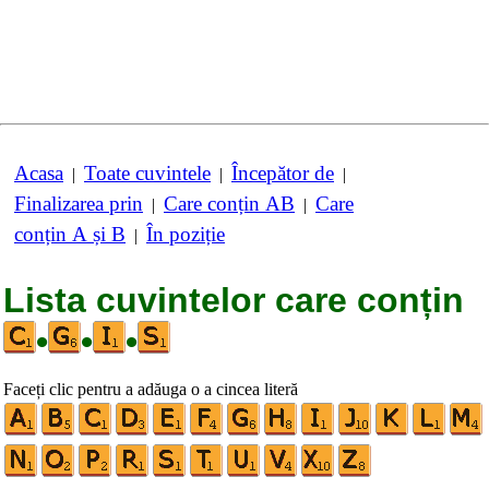
Acasa
Toate cuvintele
Începător de
|
|
|
Finalizarea prin
Care conțin AB
Care
|
|
conțin A și B
În poziție
|
Lista cuvintelor care conțin
•
•
•
Faceți clic pentru a adăuga o a cincea literă