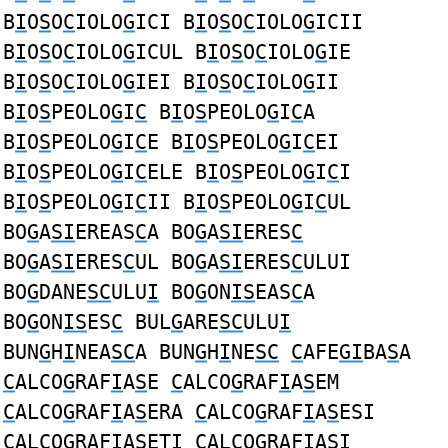
B
I
O
S
O
C
IOLO
G
ICI B
I
O
S
O
C
IOLO
G
ICII
B
I
O
S
O
C
IOLO
G
ICUL B
I
O
S
O
C
IOLO
G
IE
B
I
O
S
O
C
IOLO
G
IEI B
I
O
S
O
C
IOLO
G
II
B
I
O
S
PEOLO
G
I
C
B
I
O
S
PEOLO
G
I
C
A
B
I
O
S
PEOLO
G
I
C
E B
I
O
S
PEOLO
G
I
C
EI
B
I
O
S
PEOLO
G
I
C
ELE B
I
O
S
PEOLO
G
I
C
I
B
I
O
S
PEOLO
G
I
C
II B
I
O
S
PEOLO
G
I
C
UL
BO
G
A
SI
EREAS
C
A BO
G
A
SI
ERES
C
BO
G
A
SI
ERES
C
UL BO
G
A
SI
ERES
C
ULUI
BO
G
DANE
SC
ULU
I
BO
G
ON
IS
EAS
C
A
BO
G
ON
IS
ES
C
BUL
G
ARE
SC
ULU
I
BUN
G
H
I
NEA
SC
A BUN
G
H
I
NE
SC
C
AFE
GI
BA
S
A
C
ALCO
G
RAF
I
A
S
E
C
ALCO
G
RAF
I
A
S
EM
C
ALCO
G
RAF
I
A
S
ERA
C
ALCO
G
RAF
I
A
S
ESI
C
ALCO
G
RAF
I
A
S
ETI
C
ALCO
G
RAF
I
A
S
I