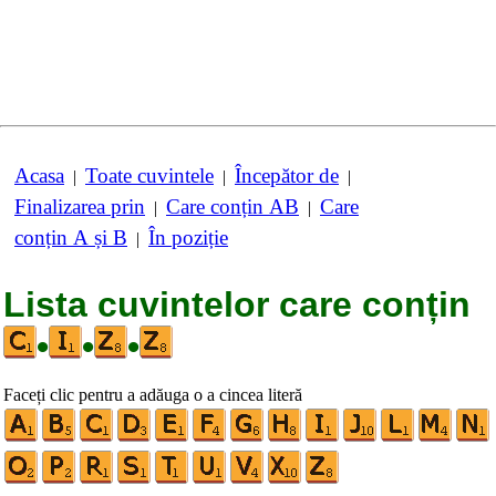
Acasa
Toate cuvintele
Începător de
|
|
|
Finalizarea prin
Care conțin AB
Care
|
|
conțin A și B
În poziție
|
Lista cuvintelor care conțin
•
•
•
Faceți clic pentru a adăuga o a cincea literă