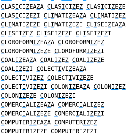
C
LAS
I
CI
Z
EA
Z
A
C
LAS
I
CI
Z
E
Z
C
LAS
I
CI
Z
E
Z
E
C
LAS
I
CI
Z
E
Z
I
C
L
I
MATI
Z
EA
Z
A
C
L
I
MATI
Z
E
Z
C
L
I
MATI
Z
E
Z
E
C
L
I
MATI
Z
E
Z
I
C
L
I
SEI
Z
EA
Z
A
C
L
I
SEI
Z
E
Z
C
L
I
SEI
Z
E
Z
E
C
L
I
SEI
Z
E
Z
I
C
LOROFORM
IZ
EA
Z
A
C
LOROFORM
IZ
E
Z
C
LOROFORM
IZ
E
Z
E
C
LOROFORM
IZ
E
Z
I
C
OAL
IZ
EA
Z
A
C
OAL
IZ
E
Z
C
OAL
IZ
E
Z
E
C
OAL
IZ
E
Z
I
C
OLECT
I
VI
Z
EA
Z
A
C
OLECT
I
VI
Z
E
Z
C
OLECT
I
VI
Z
E
Z
E
C
OLECT
I
VI
Z
E
Z
I
C
OLON
IZ
EA
Z
A
C
OLON
IZ
E
Z
C
OLON
IZ
E
Z
E
C
OLON
IZ
E
Z
I
C
OMERC
I
ALI
Z
EA
Z
A
C
OMERC
I
ALI
Z
E
Z
C
OMERC
I
ALI
Z
E
Z
E
C
OMERC
I
ALI
Z
E
Z
I
C
OMPUTER
IZ
EA
Z
A
C
OMPUTER
IZ
E
Z
C
OMPUTER
IZ
E
Z
E
C
OMPUTER
IZ
E
Z
I