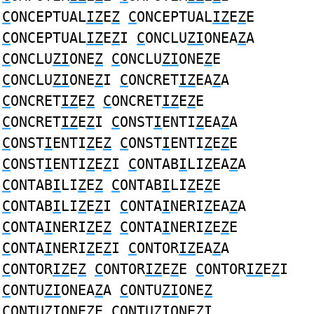
C
ONCEPTUAL
IZ
E
Z
C
ONCEPTUAL
IZ
E
Z
E
C
ONCEPTUAL
IZ
E
Z
I
C
ONCLU
ZI
ONEA
Z
A
C
ONCLU
ZI
ONE
Z
C
ONCLU
ZI
ONE
Z
E
C
ONCLU
ZI
ONE
Z
I
C
ONCRET
IZ
EA
Z
A
C
ONCRET
IZ
E
Z
C
ONCRET
IZ
E
Z
E
C
ONCRET
IZ
E
Z
I
C
ONST
I
ENTI
Z
EA
Z
A
C
ONST
I
ENTI
Z
E
Z
C
ONST
I
ENTI
Z
E
Z
E
C
ONST
I
ENTI
Z
E
Z
I
C
ONTAB
I
LI
Z
EA
Z
A
C
ONTAB
I
LI
Z
E
Z
C
ONTAB
I
LI
Z
E
Z
E
C
ONTAB
I
LI
Z
E
Z
I
C
ONTA
I
NERI
Z
EA
Z
A
C
ONTA
I
NERI
Z
E
Z
C
ONTA
I
NERI
Z
E
Z
E
C
ONTA
I
NERI
Z
E
Z
I
C
ONTOR
IZ
EA
Z
A
C
ONTOR
IZ
E
Z
C
ONTOR
IZ
E
Z
E
C
ONTOR
IZ
E
Z
I
C
ONTU
ZI
ONEA
Z
A
C
ONTU
ZI
ONE
Z
C
ONTU
ZI
ONE
Z
E
C
ONTU
ZI
ONE
Z
I