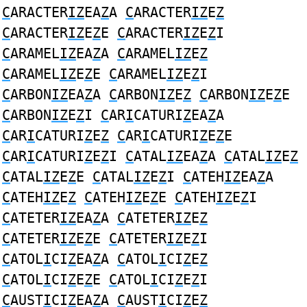
C
ARACTER
IZ
EA
Z
A
C
ARACTER
IZ
E
Z
C
ARACTER
IZ
E
Z
E
C
ARACTER
IZ
E
Z
I
C
ARAMEL
IZ
EA
Z
A
C
ARAMEL
IZ
E
Z
C
ARAMEL
IZ
E
Z
E
C
ARAMEL
IZ
E
Z
I
C
ARBON
IZ
EA
Z
A
C
ARBON
IZ
E
Z
C
ARBON
IZ
E
Z
E
C
ARBON
IZ
E
Z
I
C
AR
I
CATURI
Z
EA
Z
A
C
AR
I
CATURI
Z
E
Z
C
AR
I
CATURI
Z
E
Z
E
C
AR
I
CATURI
Z
E
Z
I
C
ATAL
IZ
EA
Z
A
C
ATAL
IZ
E
Z
C
ATAL
IZ
E
Z
E
C
ATAL
IZ
E
Z
I
C
ATEH
IZ
EA
Z
A
C
ATEH
IZ
E
Z
C
ATEH
IZ
E
Z
E
C
ATEH
IZ
E
Z
I
C
ATETER
IZ
EA
Z
A
C
ATETER
IZ
E
Z
C
ATETER
IZ
E
Z
E
C
ATETER
IZ
E
Z
I
C
ATOL
I
CI
Z
EA
Z
A
C
ATOL
I
CI
Z
E
Z
C
ATOL
I
CI
Z
E
Z
E
C
ATOL
I
CI
Z
E
Z
I
C
AUST
I
CI
Z
EA
Z
A
C
AUST
I
CI
Z
E
Z