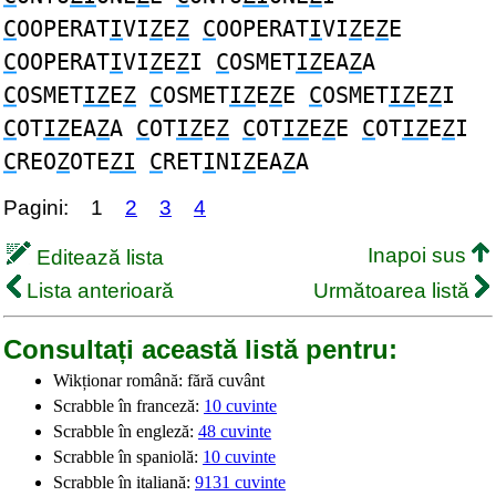
C
OOPERAT
I
VI
Z
E
Z
C
OOPERAT
I
VI
Z
E
Z
E
C
OOPERAT
I
VI
Z
E
Z
I
C
OSMET
IZ
EA
Z
A
C
OSMET
IZ
E
Z
C
OSMET
IZ
E
Z
E
C
OSMET
IZ
E
Z
I
C
OT
IZ
EA
Z
A
C
OT
IZ
E
Z
C
OT
IZ
E
Z
E
C
OT
IZ
E
Z
I
C
REO
Z
OTE
ZI
C
RET
I
NI
Z
EA
Z
A
Pagini:
1
2
3
4
Inapoi sus
Editează lista
Lista anterioară
Următoarea listă
Consultați această listă pentru:
Wikționar română: fără cuvânt
Scrabble în franceză:
10 cuvinte
Scrabble în engleză:
48 cuvinte
Scrabble în spaniolă:
10 cuvinte
Scrabble în italiană:
9131 cuvinte