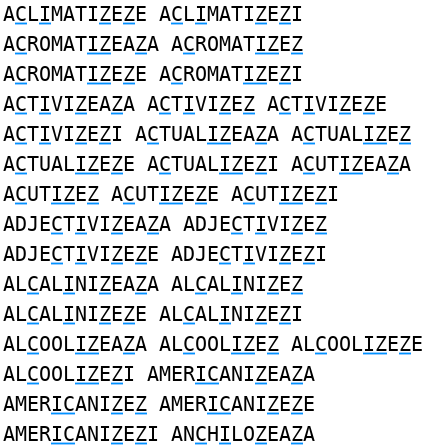
A
C
L
I
MATI
Z
E
Z
E A
C
L
I
MATI
Z
E
Z
I
A
C
ROMAT
IZ
EA
Z
A A
C
ROMAT
IZ
E
Z
A
C
ROMAT
IZ
E
Z
E A
C
ROMAT
IZ
E
Z
I
A
C
T
I
VI
Z
EA
Z
A A
C
T
I
VI
Z
E
Z
A
C
T
I
VI
Z
E
Z
E
A
C
T
I
VI
Z
E
Z
I A
C
TUAL
IZ
EA
Z
A A
C
TUAL
IZ
E
Z
A
C
TUAL
IZ
E
Z
E A
C
TUAL
IZ
E
Z
I A
C
UT
IZ
EA
Z
A
A
C
UT
IZ
E
Z
A
C
UT
IZ
E
Z
E A
C
UT
IZ
E
Z
I
ADJE
C
T
I
VI
Z
EA
Z
A ADJE
C
T
I
VI
Z
E
Z
ADJE
C
T
I
VI
Z
E
Z
E ADJE
C
T
I
VI
Z
E
Z
I
AL
C
AL
I
NI
Z
EA
Z
A AL
C
AL
I
NI
Z
E
Z
AL
C
AL
I
NI
Z
E
Z
E AL
C
AL
I
NI
Z
E
Z
I
AL
C
OOL
IZ
EA
Z
A AL
C
OOL
IZ
E
Z
AL
C
OOL
IZ
E
Z
E
AL
C
OOL
IZ
E
Z
I AMER
IC
ANI
Z
EA
Z
A
AMER
IC
ANI
Z
E
Z
AMER
IC
ANI
Z
E
Z
E
AMER
IC
ANI
Z
E
Z
I AN
C
H
I
LO
Z
EA
Z
A