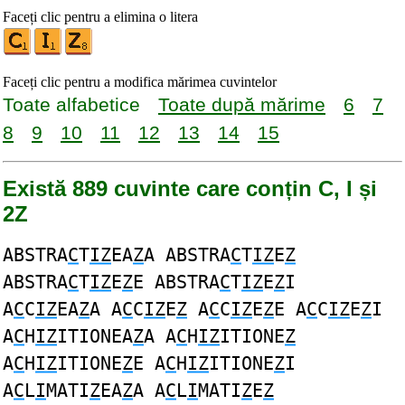
Faceți clic pentru a elimina o litera
Faceți clic pentru a modifica mărimea cuvintelor
Toate alfabetice
Toate după mărime
6
7
8
9
10
11
12
13
14
15
Există 889 cuvinte care conțin C, I și
2Z
ABSTRA
C
T
IZ
EA
Z
A ABSTRA
C
T
IZ
E
Z
ABSTRA
C
T
IZ
E
Z
E ABSTRA
C
T
IZ
E
Z
I
A
C
C
IZ
EA
Z
A A
C
C
IZ
E
Z
A
C
C
IZ
E
Z
E A
C
C
IZ
E
Z
I
A
C
H
IZ
ITIONEA
Z
A A
C
H
IZ
ITIONE
Z
A
C
H
IZ
ITIONE
Z
E A
C
H
IZ
ITIONE
Z
I
A
C
L
I
MATI
Z
EA
Z
A A
C
L
I
MATI
Z
E
Z