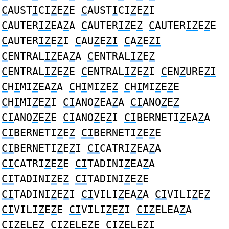
C
AUST
I
CI
Z
E
Z
E
C
AUST
I
CI
Z
E
Z
I
C
AUTER
IZ
EA
Z
A
C
AUTER
IZ
E
Z
C
AUTER
IZ
E
Z
E
C
AUTER
IZ
E
Z
I
C
AU
Z
E
ZI
C
A
Z
E
ZI
C
ENTRAL
IZ
EA
Z
A
C
ENTRAL
IZ
E
Z
C
ENTRAL
IZ
E
Z
E
C
ENTRAL
IZ
E
Z
I
C
EN
Z
URE
ZI
C
H
I
MI
Z
EA
Z
A
C
H
I
MI
Z
E
Z
C
H
I
MI
Z
E
Z
E
C
H
I
MI
Z
E
Z
I
CI
ANO
Z
EA
Z
A
CI
ANO
Z
E
Z
CI
ANO
Z
E
Z
E
CI
ANO
Z
E
Z
I
CI
BERNETI
Z
EA
Z
A
CI
BERNETI
Z
E
Z
CI
BERNETI
Z
E
Z
E
CI
BERNETI
Z
E
Z
I
CI
CATRI
Z
EA
Z
A
CI
CATRI
Z
E
Z
E
CI
TADINI
Z
EA
Z
A
CI
TADINI
Z
E
Z
CI
TADINI
Z
E
Z
E
CI
TADINI
Z
E
Z
I
CI
VILI
Z
EA
Z
A
CI
VILI
Z
E
Z
CI
VILI
Z
E
Z
E
CI
VILI
Z
E
Z
I
CIZ
ELEA
Z
A
CIZ
ELE
Z
CIZ
ELE
Z
E
CIZ
ELE
Z
I