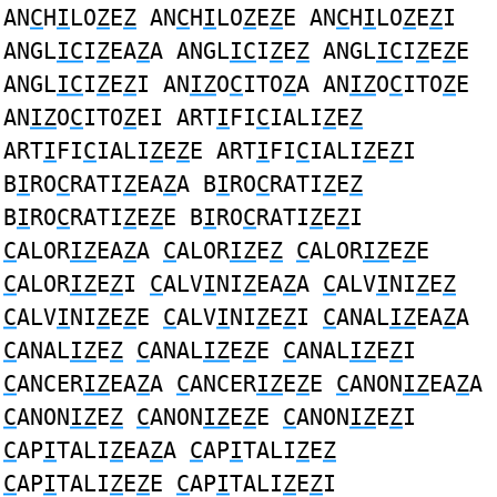
AN
C
H
I
LO
Z
E
Z
AN
C
H
I
LO
Z
E
Z
E AN
C
H
I
LO
Z
E
Z
I
ANGL
IC
I
Z
EA
Z
A ANGL
IC
I
Z
E
Z
ANGL
IC
I
Z
E
Z
E
ANGL
IC
I
Z
E
Z
I AN
IZ
O
C
ITO
Z
A AN
IZ
O
C
ITO
Z
E
AN
IZ
O
C
ITO
Z
EI ART
I
FI
C
IALI
Z
E
Z
ART
I
FI
C
IALI
Z
E
Z
E ART
I
FI
C
IALI
Z
E
Z
I
B
I
RO
C
RATI
Z
EA
Z
A B
I
RO
C
RATI
Z
E
Z
B
I
RO
C
RATI
Z
E
Z
E B
I
RO
C
RATI
Z
E
Z
I
C
ALOR
IZ
EA
Z
A
C
ALOR
IZ
E
Z
C
ALOR
IZ
E
Z
E
C
ALOR
IZ
E
Z
I
C
ALV
I
NI
Z
EA
Z
A
C
ALV
I
NI
Z
E
Z
C
ALV
I
NI
Z
E
Z
E
C
ALV
I
NI
Z
E
Z
I
C
ANAL
IZ
EA
Z
A
C
ANAL
IZ
E
Z
C
ANAL
IZ
E
Z
E
C
ANAL
IZ
E
Z
I
C
ANCER
IZ
EA
Z
A
C
ANCER
IZ
E
Z
E
C
ANON
IZ
EA
Z
A
C
ANON
IZ
E
Z
C
ANON
IZ
E
Z
E
C
ANON
IZ
E
Z
I
C
AP
I
TALI
Z
EA
Z
A
C
AP
I
TALI
Z
E
Z
C
AP
I
TALI
Z
E
Z
E
C
AP
I
TALI
Z
E
Z
I