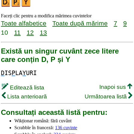
Faceți clic pentru a modifica mărimea cuvintelor
Toate alfabetice
Toate după mărime
7
9
10
11
12
13
Există un singur cuvânt zece litere
care conțin D, P și Y
D
IS
P
LA
Y
URI
Inapoi sus
Editează lista
Lista anterioară
Următoarea listă
Consultați această listă pentru:
Wikționar română: fără cuvânt
Scrabble în franceză:
136 cuvinte