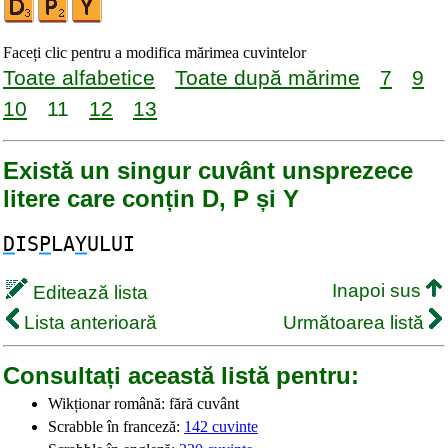
Faceți clic pentru a modifica mărimea cuvintelor
Toate alfabetice
Toate după mărime
7
9
10
11
12
13
Există un singur cuvânt unsprezece
litere care conțin D, P și Y
D
IS
P
LA
Y
ULUI
Inapoi sus
Editează lista
Lista anterioară
Următoarea listă
Consultați această listă pentru:
Wikționar română: fără cuvânt
Scrabble în franceză:
142 cuvinte