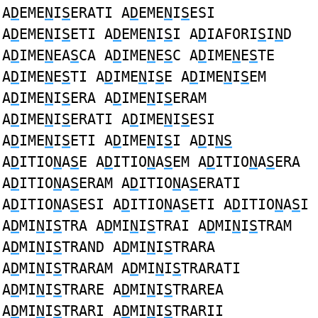
A
D
EME
N
I
S
ERATI A
D
EME
N
I
S
ESI
A
D
EME
N
I
S
ETI A
D
EME
N
I
S
I A
D
IAFORI
S
I
N
D
A
D
IME
N
EA
S
CA A
D
IME
N
E
S
C A
D
IME
N
E
S
TE
A
D
IME
N
E
S
TI A
D
IME
N
I
S
E A
D
IME
N
I
S
EM
A
D
IME
N
I
S
ERA A
D
IME
N
I
S
ERAM
A
D
IME
N
I
S
ERATI A
D
IME
N
I
S
ESI
A
D
IME
N
I
S
ETI A
D
IME
N
I
S
I A
D
I
NS
A
D
ITIO
N
A
S
E A
D
ITIO
N
A
S
EM A
D
ITIO
N
A
S
ERA
A
D
ITIO
N
A
S
ERAM A
D
ITIO
N
A
S
ERATI
A
D
ITIO
N
A
S
ESI A
D
ITIO
N
A
S
ETI A
D
ITIO
N
A
S
I
A
D
MI
N
I
S
TRA A
D
MI
N
I
S
TRAI A
D
MI
N
I
S
TRAM
A
D
MI
N
I
S
TRAND A
D
MI
N
I
S
TRARA
A
D
MI
N
I
S
TRARAM A
D
MI
N
I
S
TRARATI
A
D
MI
N
I
S
TRARE A
D
MI
N
I
S
TRAREA
A
D
MI
N
I
S
TRARI A
D
MI
N
I
S
TRARII