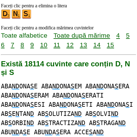
Faceți clic pentru a elimina o litera
Faceți clic pentru a modifica mărimea cuvintelor
Toate alfabetice
Toate după mărime
4
5
6
7
8
9
10
11
12
13
14
15
Există 18114 cuvinte care conțin D, N
și S
ABA
ND
ONA
S
E ABA
ND
ONA
S
EM ABA
ND
ONA
S
ERA
ABA
ND
ONA
S
ERAM ABA
ND
ONA
S
ERATI
ABA
ND
ONA
S
ESI ABA
ND
ONA
S
ETI ABA
ND
ONA
S
I
AB
S
E
N
TAN
D
AB
S
OLUTIZA
ND
AB
S
OLVI
ND
AB
S
ORBI
ND
AB
S
TRACTIZA
ND
AB
S
TRAGA
ND
ABU
ND
A
S
E ABU
ND
A
S
ERA ACCE
S
A
ND