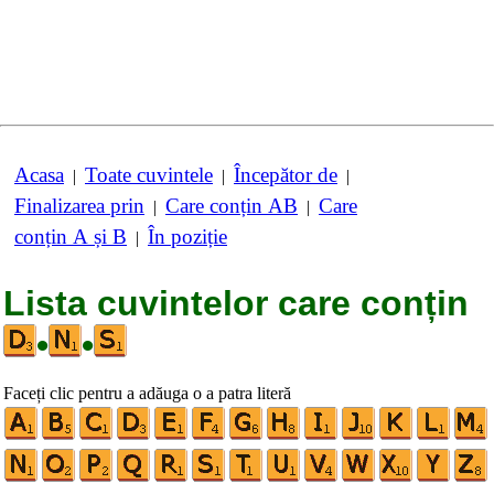
Acasa
Toate cuvintele
Începător de
|
|
|
Finalizarea prin
Care conțin AB
Care
|
|
conțin A și B
În poziție
|
Lista cuvintelor care conțin
•
•
Faceți clic pentru a adăuga o a patra literă