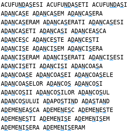
ACUFU
ND
A
S
ESI ACUFU
ND
A
S
ETI ACUFU
ND
A
S
I
A
D
A
N
CA
S
E A
D
A
N
CA
S
EM A
D
A
N
CA
S
ERA
A
D
A
N
CA
S
ERAM A
D
A
N
CA
S
ERATI A
D
A
N
CA
S
ESI
A
D
A
N
CA
S
ETI A
D
A
N
CA
S
I A
D
A
N
CEA
S
CA
A
D
A
N
CE
S
C A
D
A
N
CE
S
TE A
D
A
N
CE
S
TI
A
D
A
N
CI
S
E A
D
A
N
CI
S
EM A
D
A
N
CI
S
ERA
A
D
A
N
CI
S
ERAM A
D
A
N
CI
S
ERATI A
D
A
N
CI
S
ESI
A
D
A
N
CI
S
ETI A
D
A
N
CI
S
I A
D
A
N
COA
S
A
A
D
A
N
COA
S
E A
D
A
N
COA
S
EI A
D
A
N
COA
S
ELE
A
D
A
N
COA
S
ELOR A
D
A
N
CO
S
A
D
A
N
CO
S
I
A
D
A
N
CO
S
II A
D
A
N
CO
S
ILOR A
D
A
N
CO
S
UL
A
D
A
N
CO
S
ULUI A
D
APO
S
TI
N
D A
D
A
S
TA
N
D
A
D
EME
N
EA
S
CA A
D
EME
N
E
S
C A
D
EME
N
E
S
TE
A
D
EME
N
E
S
TI A
D
EME
N
I
S
E A
D
EME
N
I
S
EM
A
D
EME
N
I
S
ERA A
D
EME
N
I
S
ERAM