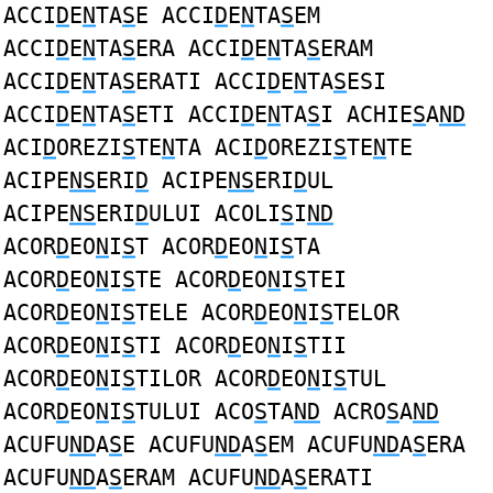
ACCI
D
E
N
TA
S
E ACCI
D
E
N
TA
S
EM
ACCI
D
E
N
TA
S
ERA ACCI
D
E
N
TA
S
ERAM
ACCI
D
E
N
TA
S
ERATI ACCI
D
E
N
TA
S
ESI
ACCI
D
E
N
TA
S
ETI ACCI
D
E
N
TA
S
I ACHIE
S
A
ND
ACI
D
OREZI
S
TE
N
TA ACI
D
OREZI
S
TE
N
TE
ACIPE
NS
ERI
D
ACIPE
NS
ERI
D
UL
ACIPE
NS
ERI
D
ULUI ACOLI
S
I
ND
ACOR
D
EO
N
I
S
T ACOR
D
EO
N
I
S
TA
ACOR
D
EO
N
I
S
TE ACOR
D
EO
N
I
S
TEI
ACOR
D
EO
N
I
S
TELE ACOR
D
EO
N
I
S
TELOR
ACOR
D
EO
N
I
S
TI ACOR
D
EO
N
I
S
TII
ACOR
D
EO
N
I
S
TILOR ACOR
D
EO
N
I
S
TUL
ACOR
D
EO
N
I
S
TULUI ACO
S
TA
ND
ACRO
S
A
ND
ACUFU
ND
A
S
E ACUFU
ND
A
S
EM ACUFU
ND
A
S
ERA
ACUFU
ND
A
S
ERAM ACUFU
ND
A
S
ERATI