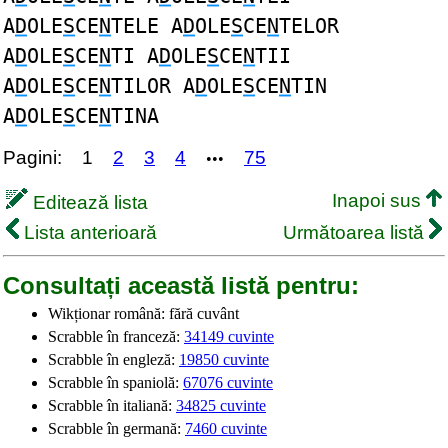
A
D
OLE
S
CE
N
TELE A
D
OLE
S
CE
N
TELOR
A
D
OLE
S
CE
N
TI A
D
OLE
S
CE
N
TII
A
D
OLE
S
CE
N
TILOR A
D
OLE
S
CE
N
TIN
A
D
OLE
S
CE
N
TINA
Pagini:
1
2
3
4
75
•••
Inapoi sus
Editează lista
Lista anterioară
Următoarea listă
Consultați această listă pentru:
Wikționar română: fără cuvânt
Scrabble în franceză:
34149 cuvinte
Scrabble în engleză:
19850 cuvinte
Scrabble în spaniolă:
67076 cuvinte
Scrabble în italiană:
34825 cuvinte
Scrabble în germană:
7460 cuvinte