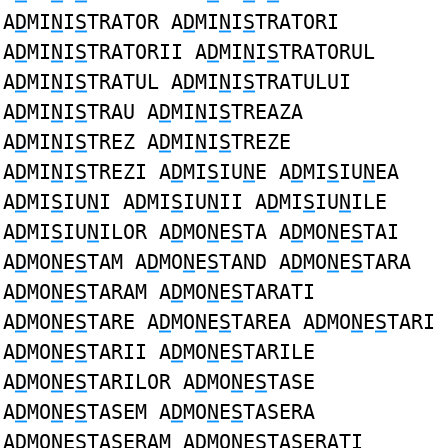
A
D
MI
N
I
S
TRATOR A
D
MI
N
I
S
TRATORI
A
D
MI
N
I
S
TRATORII A
D
MI
N
I
S
TRATORUL
A
D
MI
N
I
S
TRATUL A
D
MI
N
I
S
TRATULUI
A
D
MI
N
I
S
TRAU A
D
MI
N
I
S
TREAZA
A
D
MI
N
I
S
TREZ A
D
MI
N
I
S
TREZE
A
D
MI
N
I
S
TREZI A
D
MI
S
IU
N
E A
D
MI
S
IU
N
EA
A
D
MI
S
IU
N
I A
D
MI
S
IU
N
II A
D
MI
S
IU
N
ILE
A
D
MI
S
IU
N
ILOR A
D
MO
N
E
S
TA A
D
MO
N
E
S
TAI
A
D
MO
N
E
S
TAM A
D
MO
N
E
S
TAND A
D
MO
N
E
S
TARA
A
D
MO
N
E
S
TARAM A
D
MO
N
E
S
TARATI
A
D
MO
N
E
S
TARE A
D
MO
N
E
S
TAREA A
D
MO
N
E
S
TARI
A
D
MO
N
E
S
TARII A
D
MO
N
E
S
TARILE
A
D
MO
N
E
S
TARILOR A
D
MO
N
E
S
TASE
A
D
MO
N
E
S
TASEM A
D
MO
N
E
S
TASERA
A
D
MO
N
E
S
TASERAM A
D
MO
N
E
S
TASERATI