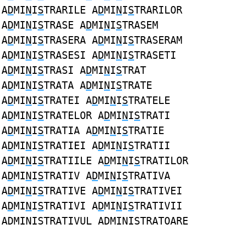
A
D
MI
N
I
S
TRARILE A
D
MI
N
I
S
TRARILOR
A
D
MI
N
I
S
TRASE A
D
MI
N
I
S
TRASEM
A
D
MI
N
I
S
TRASERA A
D
MI
N
I
S
TRASERAM
A
D
MI
N
I
S
TRASESI A
D
MI
N
I
S
TRASETI
A
D
MI
N
I
S
TRASI A
D
MI
N
I
S
TRAT
A
D
MI
N
I
S
TRATA A
D
MI
N
I
S
TRATE
A
D
MI
N
I
S
TRATEI A
D
MI
N
I
S
TRATELE
A
D
MI
N
I
S
TRATELOR A
D
MI
N
I
S
TRATI
A
D
MI
N
I
S
TRATIA A
D
MI
N
I
S
TRATIE
A
D
MI
N
I
S
TRATIEI A
D
MI
N
I
S
TRATII
A
D
MI
N
I
S
TRATIILE A
D
MI
N
I
S
TRATILOR
A
D
MI
N
I
S
TRATIV A
D
MI
N
I
S
TRATIVA
A
D
MI
N
I
S
TRATIVE A
D
MI
N
I
S
TRATIVEI
A
D
MI
N
I
S
TRATIVI A
D
MI
N
I
S
TRATIVII
A
D
MI
N
I
S
TRATIVUL A
D
MI
N
I
S
TRATOARE