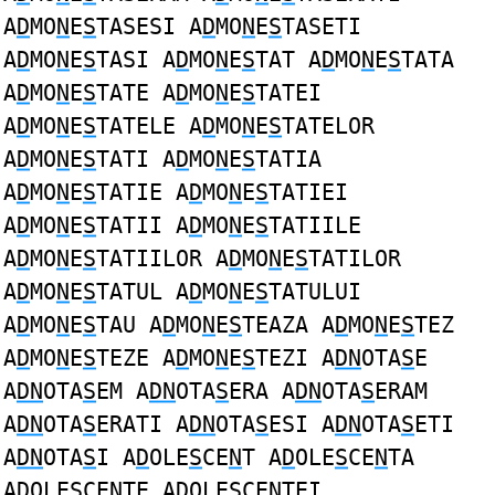
A
D
MO
N
E
S
TASESI A
D
MO
N
E
S
TASETI
A
D
MO
N
E
S
TASI A
D
MO
N
E
S
TAT A
D
MO
N
E
S
TATA
A
D
MO
N
E
S
TATE A
D
MO
N
E
S
TATEI
A
D
MO
N
E
S
TATELE A
D
MO
N
E
S
TATELOR
A
D
MO
N
E
S
TATI A
D
MO
N
E
S
TATIA
A
D
MO
N
E
S
TATIE A
D
MO
N
E
S
TATIEI
A
D
MO
N
E
S
TATII A
D
MO
N
E
S
TATIILE
A
D
MO
N
E
S
TATIILOR A
D
MO
N
E
S
TATILOR
A
D
MO
N
E
S
TATUL A
D
MO
N
E
S
TATULUI
A
D
MO
N
E
S
TAU A
D
MO
N
E
S
TEAZA A
D
MO
N
E
S
TEZ
A
D
MO
N
E
S
TEZE A
D
MO
N
E
S
TEZI A
DN
OTA
S
E
A
DN
OTA
S
EM A
DN
OTA
S
ERA A
DN
OTA
S
ERAM
A
DN
OTA
S
ERATI A
DN
OTA
S
ESI A
DN
OTA
S
ETI
A
DN
OTA
S
I A
D
OLE
S
CE
N
T A
D
OLE
S
CE
N
TA
A
D
OLE
S
CE
N
TE A
D
OLE
S
CE
N
TEI