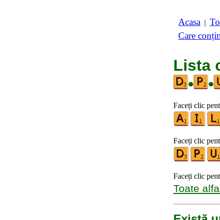
Acasa
To
|
Care conți
Lista 
•
•
Faceți clic pen
Faceți clic pent
Faceți clic pen
Toate alfa
Există u