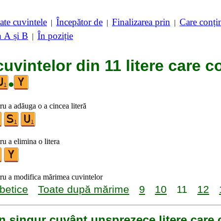
ate cuvintele
Începător de
Finalizarea prin
Care conț
|
|
|
n A și B
În poziție
|
cuvintelor din 11 litere care c
•
tru a adăuga o a cincea literă
ru a elimina o litera
tru a modifica mărimea cuvintelor
betice
Toate după mărime
9
10
11
12
n singur cuvânt unsprezece litere care 