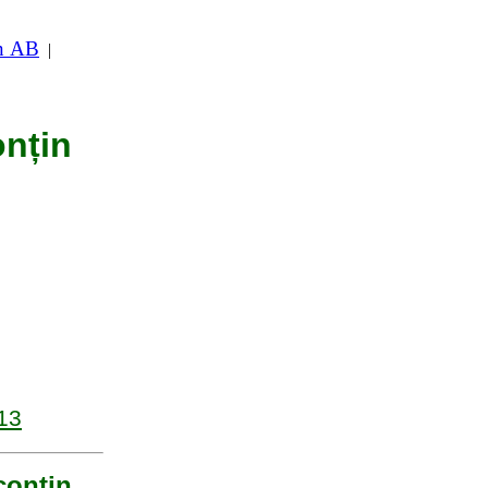
in AB
|
onțin
13
conțin