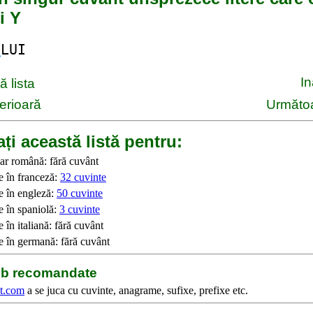
i Y
U
LUI
I
 lista
erioară
Următoa
ți această listă pentru:
ar română: fără cuvânt
e în franceză:
32 cuvinte
e în engleză:
50 cuvinte
e în spaniolă:
3 cuvinte
 în italiană: fără cuvânt
e în germană: fără cuvânt
web recomandate
t.com
a se juca cu cuvinte, anagrame, sufixe, prefixe etc.