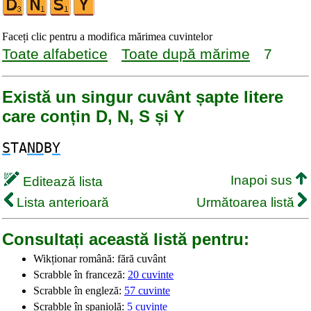
Faceți clic pentru a modifica mărimea cuvintelor
Toate alfabetice
Toate după mărime
7
Există un singur cuvânt șapte litere
care conțin D, N, S și Y
S
TA
ND
B
Y
Inapoi sus
Editează lista
Lista anterioară
Următoarea listă
Consultați această listă pentru:
Wikționar română: fără cuvânt
Scrabble în franceză:
20 cuvinte
Scrabble în engleză:
57 cuvinte
Scrabble în spaniolă:
5 cuvinte