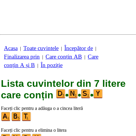
Acasa
Toate cuvintele
Începător de
|
|
|
Finalizarea prin
Care conțin AB
Care
|
|
conțin A și B
În poziție
|
Lista cuvintelor din 7 litere
care conțin
•
•
•
Faceți clic pentru a adăuga o a cincea literă
Faceți clic pentru a elimina o litera