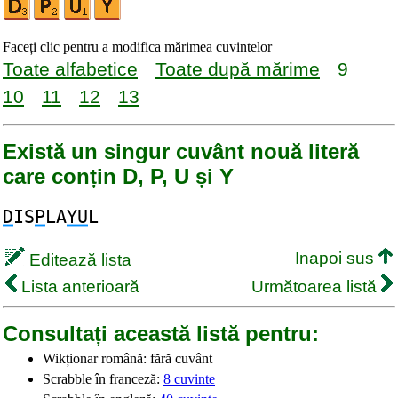
Faceți clic pentru a modifica mărimea cuvintelor
Toate alfabetice
Toate după mărime
9
10
11
12
13
Există un singur cuvânt nouă literă
care conțin D, P, U și Y
D
IS
P
LA
YU
L
Inapoi sus
Editează lista
Lista anterioară
Următoarea listă
Consultați această listă pentru:
Wikționar română: fără cuvânt
Scrabble în franceză:
8 cuvinte