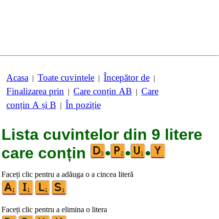
Acasa
Toate cuvintele
Începător de
|
|
|
Finalizarea prin
Care conțin AB
Care
|
|
conțin A și B
În poziție
|
Lista cuvintelor din 9 litere
care conțin
•
•
•
Faceți clic pentru a adăuga o a cincea literă
Faceți clic pentru a elimina o litera