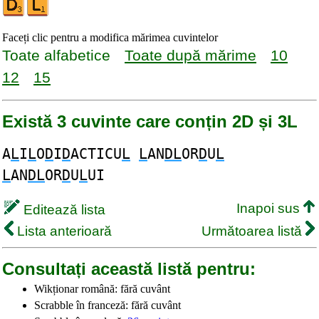
Faceți clic pentru a modifica mărimea cuvintelor
Toate alfabetice
Toate după mărime
10
12
15
Există 3 cuvinte care conțin 2D și 3L
A
L
I
L
O
D
I
D
ACTICU
L
L
AN
DL
OR
D
U
L
L
AN
DL
OR
D
U
L
UI
Inapoi sus
Editează lista
Lista anterioară
Următoarea listă
Consultați această listă pentru:
Wikționar română: fără cuvânt
Scrabble în franceză: fără cuvânt