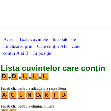
Acasa
Toate cuvintele
Începător de
|
|
|
Finalizarea prin
Care conțin AB
Care
|
|
conțin A și B
În poziție
|
Lista cuvintelor care conțin
•
•
•
•
Faceți clic pentru a adăuga o a șasea literă
Faceți clic pentru a elimina o litera