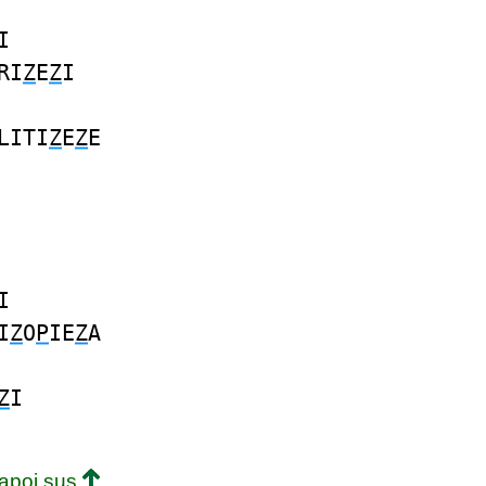
I
RI
Z
E
Z
I
LITI
Z
E
Z
E
I
I
Z
O
P
IE
Z
A
Z
I
napoi sus