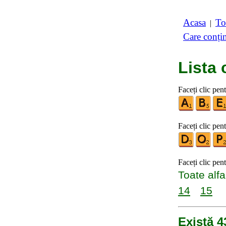
Acasa
To
|
Care conți
Lista 
Faceți clic pen
Faceți clic pent
Faceți clic pen
Toate alfa
14
15
Există 4