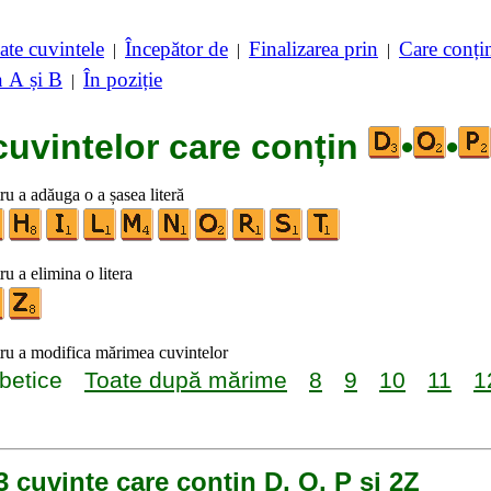
ate cuvintele
Începător de
Finalizarea prin
Care conț
|
|
|
n A și B
În poziție
|
cuvintelor care conțin
•
•
tru a adăuga o a șasea literă
ru a elimina o litera
tru a modifica mărimea cuvintelor
betice
Toate după mărime
8
9
10
11
1
3 cuvinte care conțin D, O, P și 2Z