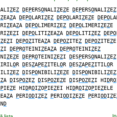
NALI
Z
E
Z
D
E
P
ERS
O
NALI
Z
E
Z
E
D
E
P
ERS
O
NALI
Z
E
Z
I
Z
EA
Z
A
D
E
PO
LARI
Z
E
Z
D
E
PO
LARI
Z
E
Z
E
D
E
PO
LA
ERI
Z
EA
Z
A
D
E
PO
LIMERI
Z
E
Z
D
E
PO
LIMERI
Z
E
Z
E
ERI
Z
E
Z
I
D
E
PO
LITI
Z
EA
Z
A
D
E
PO
LITI
Z
E
Z
D
E
PO
I
Z
E
Z
I
D
E
POZ
ITEA
Z
A
D
E
POZ
ITE
Z
D
E
POZ
ITE
Z
E
E
Z
I
D
E
P
R
O
TEINI
Z
EA
Z
A
D
E
P
R
O
TEINI
Z
E
Z
INI
Z
E
Z
E
D
E
P
R
O
TEINI
Z
E
Z
I
D
ES
P
ERS
O
NALI
Z
E
Z
Z
IRIL
O
R
D
ES
Z
A
P
E
Z
ITEL
O
R
D
ES
Z
A
P
E
Z
ITIL
O
R
BILI
Z
E
Z
D
IS
PO
NIBILI
Z
E
Z
E
D
IS
PO
NIBILI
Z
E
Z
A
Z
A
D
IS
POZ
E
Z
D
IS
POZ
E
Z
E
D
IS
POZ
E
Z
I HI
D
R
O
O
P
IE
Z
E HI
D
R
O
I
Z
O
P
IE
Z
EI HI
D
R
O
I
Z
O
P
IE
Z
ELE
Z
EA
Z
A
P
ERI
OD
I
Z
E
Z
P
ERI
OD
I
Z
E
Z
E
P
ERI
OD
I
Z
E
AN
D
I
 lista