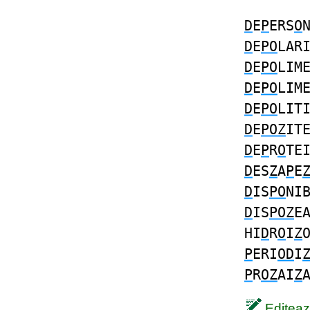
D
E
P
ERS
O
D
E
PO
LAR
D
E
PO
LIM
D
E
PO
LIM
D
E
PO
LIT
D
E
POZ
IT
D
E
P
R
O
TE
D
ES
Z
A
P
E
D
IS
PO
NI
D
IS
POZ
E
HI
D
R
O
I
Z
P
ERI
OD
I
P
R
OZ
AI
Z
Editează