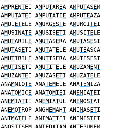
A
M
PR
E
N
T
EI A
M
PU
T
AR
E
A A
M
PU
T
AS
E
M
A
M
PU
T
AT
E
I A
M
PU
T
ATI
E
A
M
PU
TE
AZA
A
M
UL
ET
ELE A
M
URG
E
S
T
E A
M
URGI
TE
I
A
M
USINA
TE
A
M
USIS
ET
I A
M
USI
TE
LE
A
M
U
T
ARIL
E
A
M
U
T
AS
E
RA A
M
U
T
AS
E
SI
A
M
U
T
AS
E
TI A
M
U
T
AT
E
LE A
M
U
TE
ASCA
A
M
U
T
IRIL
E
A
M
U
T
IS
E
RA A
M
U
T
IS
E
SI
A
M
U
T
IS
E
TI A
M
U
T
IT
E
LE A
M
UZAM
E
N
T
A
M
UZAN
TE
I A
M
UZAS
ET
I A
M
UZA
TE
LE
ANA
M
NIO
TE
ANA
TEM
ELE ANA
TEM
IZA
ANA
T
O
M
IC
E
ANA
T
O
M
I
E
I AN
EM
IA
T
EI
AN
EM
IA
T
II AN
EM
IA
T
UL AN
EM
OS
T
AT
AN
EM
O
T
ROP ANGH
EM
AH
T
ANI
M
AS
ET
I
ANI
M
A
TE
LE ANI
M
A
T
I
E
I ANI
M
IS
TE
I
ANOS
T
IS
EM
AN
TE
DATA
M
AN
TE
PUNE
M