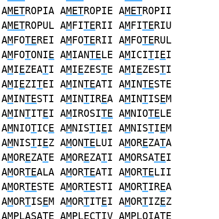
A
MET
ROPIA A
MET
ROPIE A
MET
ROPII
A
MET
ROPUL A
M
FI
TE
RII A
M
FI
TE
RIU
A
M
FO
TE
REI A
M
FO
TE
RII A
M
FO
TE
RUL
A
M
FO
T
ONI
E
A
M
IAN
TE
LE A
M
ICI
T
I
E
I
A
M
I
E
ZEA
T
I A
M
I
E
ZES
T
E A
M
I
E
ZES
T
I
A
M
I
E
ZI
T
EI A
M
IN
TE
ATI A
M
IN
TE
STE
A
M
IN
TE
STI A
M
IN
T
IR
E
A A
M
IN
T
IS
E
M
A
M
IN
T
IT
E
I A
M
IROSI
TE
A
M
NIO
TE
LE
A
M
NIO
T
IC
E
A
M
NIS
T
I
E
I A
M
NIS
T
I
E
M
A
M
NIS
T
I
E
Z A
M
ON
TE
LUI A
M
OR
E
ZA
T
A
A
M
OR
E
ZA
T
E A
M
OR
E
ZA
T
I A
M
ORSA
TE
I
A
M
OR
TE
ALA A
M
OR
TE
ATI A
M
OR
TE
LII
A
M
OR
TE
STE A
M
OR
TE
STI A
M
OR
T
IR
E
A
A
M
OR
T
IS
E
M A
M
OR
T
IT
E
I A
M
OR
T
IZ
E
Z
A
M
PLASA
TE
A
M
PL
E
C
T
IV A
M
PLOIA
TE