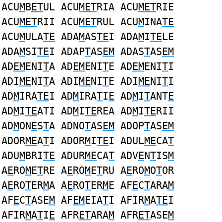
ACU
M
B
ET
UL ACU
MET
RIA ACU
MET
RIE
ACU
MET
RII ACU
MET
RUL ACU
M
INA
TE
ACU
M
ULA
TE
ADA
M
AS
TE
I ADA
M
I
TE
LE
ADA
M
SI
TE
I ADAP
T
AS
EM
ADAS
T
AS
EM
AD
EM
ENI
T
A AD
EM
ENI
T
E AD
EM
ENI
T
I
ADI
ME
NI
T
A ADI
ME
NI
T
E ADI
ME
NI
T
I
AD
M
IRA
TE
I AD
M
IRA
T
I
E
AD
M
I
T
ANT
E
AD
M
I
TE
ATI AD
M
I
TE
REA AD
M
I
TE
RII
AD
M
ON
E
S
T
A ADNO
T
AS
EM
ADOP
T
AS
EM
ADOR
ME
A
T
I ADOR
M
I
TE
I ADUL
ME
CA
T
ADU
M
BRI
TE
ADUR
ME
CA
T
ADV
E
N
T
IS
M
A
E
RO
M
E
T
RE A
E
RO
M
E
T
RU A
E
RO
M
O
T
OR
A
E
RO
T
ER
M
A A
E
RO
T
ER
M
E AF
E
C
T
ARA
M
AF
E
C
T
ASE
M
AF
EM
EIA
T
I AFIR
M
A
TE
I
AFIR
M
A
T
I
E
AFR
ET
ARA
M
AFR
ET
ASE
M