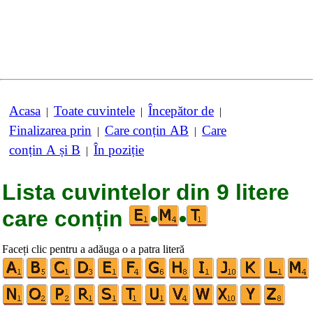
Acasa
Toate cuvintele
Începător de
|
|
|
Finalizarea prin
Care conțin AB
Care
|
|
conțin A și B
În poziție
|
Lista cuvintelor din 9 litere
care conțin
•
•
Faceți clic pentru a adăuga o a patra literă