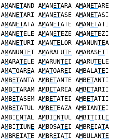
A
M
AN
ET
AND A
M
AN
ET
ARA A
M
AN
ET
ARE
A
M
AN
ET
ARI A
M
AN
ET
ASE A
M
AN
ET
ASI
A
M
AN
ET
ATA A
M
AN
ET
ATE A
M
AN
ET
ATI
A
M
AN
ET
ELE A
M
AN
ET
EZE A
M
AN
ET
EZI
A
M
AN
ET
URI A
M
AN
TE
LOR A
M
ANUN
TE
A
A
M
ANUN
TE
I A
M
ARALU
TE
A
M
ARAS
ET
I
A
M
ARA
TE
LE A
M
ARUN
TE
I A
M
ARU
TE
LE
A
M
A
T
OAR
E
A A
M
A
T
OAR
E
I A
M
BALA
TE
I
A
M
B
ET
ANTA A
M
B
ET
ANTE A
M
B
ET
ANTI
A
M
B
ET
ARAM A
M
B
ET
AREA A
M
B
ET
ARII
A
M
B
ET
ASEM A
M
B
ET
ATEI A
M
B
ET
ATII
A
M
B
ET
ATUL A
M
B
ET
EAZA A
M
BIAN
TE
I
A
M
BI
E
N
T
AL A
M
BI
E
N
T
UL A
M
BI
T
IIL
E
A
M
BI
T
IUN
E
A
M
BOSA
TE
I A
M
BR
E
IA
T
A
A
M
BR
E
IA
T
E A
M
BR
E
IA
T
I A
M
BULAN
TE