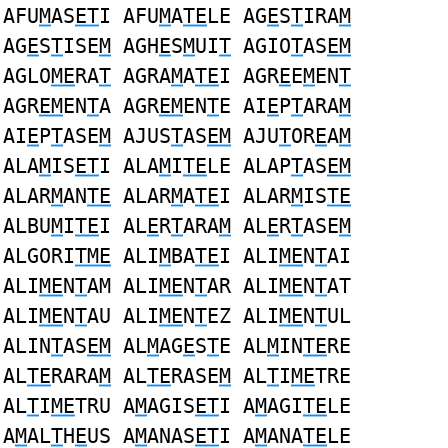
AFU
M
AS
ET
I AFU
M
A
TE
LE AG
E
S
T
IRA
M
AG
E
S
T
ISE
M
AGH
E
S
M
UI
T
AGIO
T
AS
EM
AGLO
ME
RA
T
AGRA
M
A
TE
I AGR
E
E
M
EN
T
AGR
EM
EN
T
A AGR
EM
EN
T
E AI
E
P
T
ARA
M
AI
E
P
T
ASE
M
AJUS
T
AS
EM
AJU
T
OR
E
A
M
ALA
M
IS
ET
I ALA
M
I
TE
LE ALAP
T
AS
EM
ALAR
M
AN
TE
ALAR
M
A
TE
I ALAR
M
IS
TE
ALBU
M
I
TE
I AL
E
R
T
ARA
M
AL
E
R
T
ASE
M
ALGORI
TME
ALI
M
BA
TE
I ALI
ME
N
T
AI
ALI
ME
N
T
AM ALI
ME
N
T
AR ALI
ME
N
T
AT
ALI
ME
N
T
AU ALI
ME
N
T
EZ ALI
ME
N
T
UL
ALIN
T
AS
EM
AL
M
AG
E
S
T
E AL
M
IN
TE
RE
AL
TE
RARA
M
AL
TE
RASE
M
AL
T
I
ME
TRE
AL
T
I
ME
TRU A
M
AGIS
ET
I A
M
AGI
TE
LE
A
M
AL
T
H
E
US A
M
ANAS
ET
I A
M
ANA
TE
LE