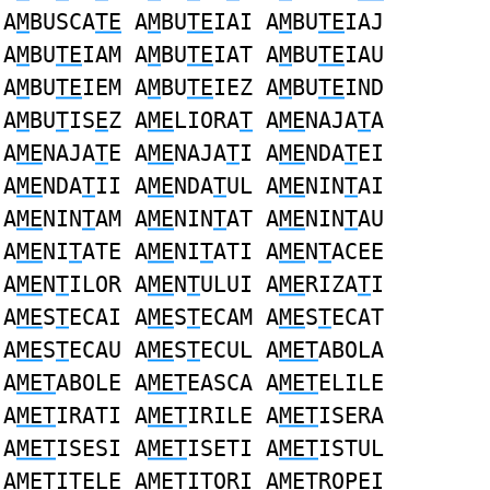
A
M
BUSCA
TE
A
M
BU
TE
IAI A
M
BU
TE
IAJ
A
M
BU
TE
IAM A
M
BU
TE
IAT A
M
BU
TE
IAU
A
M
BU
TE
IEM A
M
BU
TE
IEZ A
M
BU
TE
IND
A
M
BU
T
IS
E
Z A
ME
LIORA
T
A
ME
NAJA
T
A
A
ME
NAJA
T
E A
ME
NAJA
T
I A
ME
NDA
T
EI
A
ME
NDA
T
II A
ME
NDA
T
UL A
ME
NIN
T
AI
A
ME
NIN
T
AM A
ME
NIN
T
AT A
ME
NIN
T
AU
A
ME
NI
T
ATE A
ME
NI
T
ATI A
ME
N
T
ACEE
A
ME
N
T
ILOR A
ME
N
T
ULUI A
ME
RIZA
T
I
A
ME
S
T
ECAI A
ME
S
T
ECAM A
ME
S
T
ECAT
A
ME
S
T
ECAU A
ME
S
T
ECUL A
MET
ABOLA
A
MET
ABOLE A
MET
EASCA A
MET
ELILE
A
MET
IRATI A
MET
IRILE A
MET
ISERA
A
MET
ISESI A
MET
ISETI A
MET
ISTUL
A
MET
ITELE A
MET
ITORI A
MET
ROPEI