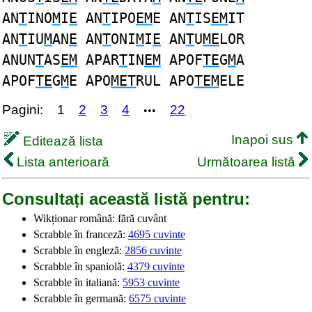
AN
T
INO
M
I
E
AN
T
IPO
EM
E AN
T
IS
EM
IT
AN
T
IU
M
AN
E
AN
T
ONI
M
I
E
AN
T
U
ME
LOR
ANUN
T
AS
EM
APAR
T
IN
EM
APOF
TE
G
M
A
APOF
TE
G
M
E APO
MET
RUL APO
TEM
ELE
Pagini:
1
2
3
4
22
•••
Inapoi sus
Editează lista
Lista anterioară
Următoarea listă
Consultați această listă pentru:
Wikționar română: fără cuvânt
Scrabble în franceză:
4695 cuvinte
Scrabble în engleză:
2856 cuvinte
Scrabble în spaniolă:
4379 cuvinte
Scrabble în italiană:
5953 cuvinte
Scrabble în germană:
6575 cuvinte