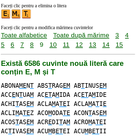
Faceți clic pentru a elimina o litera
Faceți clic pentru a modifica mărimea cuvintelor
Toate alfabetice
Toate după mărime
3
4
5
6
7
8
9
10
11
12
13
14
15
Există 6586 cuvinte nouă literă care
conțin E, M și T
ABONA
ME
N
T
ABS
T
RAG
EM
AB
T
INUS
EM
ACC
E
N
T
UA
M
AC
ET
A
M
IDA AC
ET
A
M
IDE
ACHI
T
AS
EM
ACLA
M
A
TE
I ACLA
M
A
T
I
E
ACLI
M
A
TE
Z ACO
M
ODA
TE
ACON
T
AS
EM
ACOS
T
AS
EM
ACR
E
DI
T
A
M
ACRO
M
A
TE
I
AC
T
IVAS
EM
ACU
M
B
ET
EI ACU
M
B
ET
II