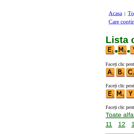
Acasa
To
|
Care conți
Lista 
•
•
Faceți clic pent
Faceți clic pent
Faceți clic pen
Toate alfa
11
12