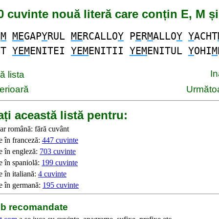
0 cuvinte nouă literă care conțin E, M și
S
M
ME
GAP
Y
RUL
ME
RCALLO
Y
P
E
R
M
ALLO
Y
Y
ACHT
IT
YEM
ENITEI
YEM
ENITII
YEM
ENITUL
Y
OHI
M
I
 lista
erioară
Următoa
ți această listă pentru:
ar română: fără cuvânt
e în franceză:
447 cuvinte
e în engleză:
703 cuvinte
e în spaniolă:
199 cuvinte
 în italiană:
4 cuvinte
e în germană:
195 cuvinte
web recomandate