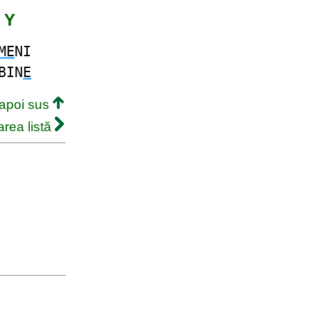
 Y
ME
NI
BIN
E
napoi sus
rea listă