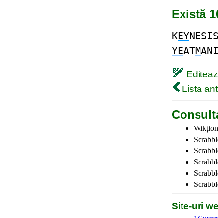
Există 1
K
EY
NESI
YE
AT
M
AN
Editează
Lista ant
Consulta
Wikțion
Scrabbl
Scrabbl
Scrabbl
Scrabble
Scrabbl
Site-uri 