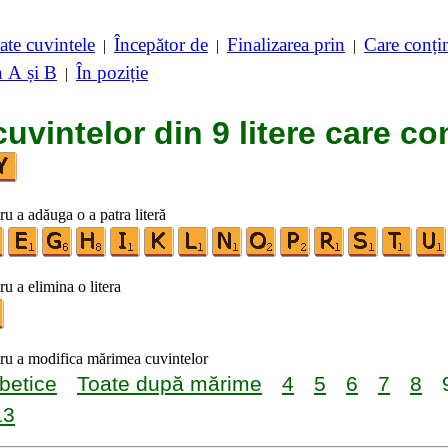
ate cuvintele
Începător de
Finalizarea prin
Care conț
|
|
|
n A și B
În poziție
|
cuvintelor din 9 litere care co
ru a adăuga o a patra literă
ru a elimina o litera
tru a modifica mărimea cuvintelor
betice
Toate după mărime
4
5
6
7
8
13