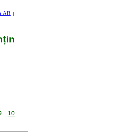
in AB
|
nțin
9
10