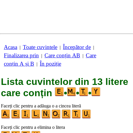
Acasa
Toate cuvintele
Începător de
|
|
|
Finalizarea prin
Care conțin AB
Care
|
|
conțin A și B
În poziție
|
Lista cuvintelor din 13 litere
care conțin
•
•
•
Faceți clic pentru a adăuga o a cincea literă
Faceți clic pentru a elimina o litera