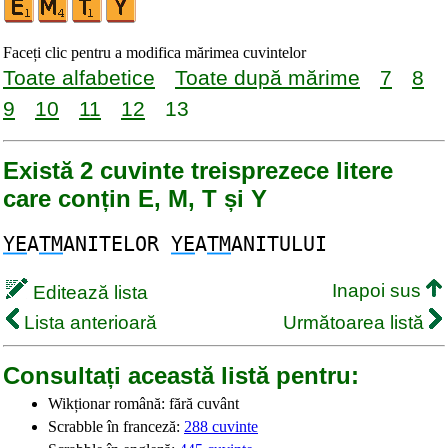
Faceți clic pentru a modifica mărimea cuvintelor
Toate alfabetice
Toate după mărime
7
8
9
10
11
12
13
Există 2 cuvinte treisprezece litere
care conțin E, M, T și Y
YE
A
TM
ANITELOR
YE
A
TM
ANITULUI
Inapoi sus
Editează lista
Lista anterioară
Următoarea listă
Consultați această listă pentru:
Wikționar română: fără cuvânt
Scrabble în franceză:
288 cuvinte