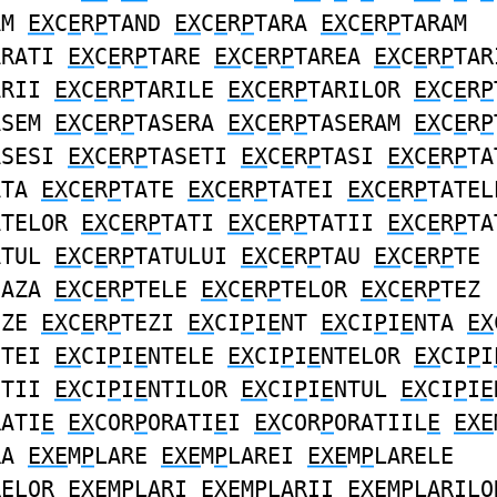
AM
EX
C
E
R
P
TAND
EX
C
E
R
P
TARA
EX
C
E
R
P
TARAM
ARATI
EX
C
E
R
P
TARE
EX
C
E
R
P
TAREA
EX
C
E
R
P
TAR
ARII
EX
C
E
R
P
TARILE
EX
C
E
R
P
TARILOR
EX
C
E
R
P
ASEM
EX
C
E
R
P
TASERA
EX
C
E
R
P
TASERAM
EX
C
E
R
P
ASESI
EX
C
E
R
P
TASETI
EX
C
E
R
P
TASI
EX
C
E
R
P
TA
ATA
EX
C
E
R
P
TATE
EX
C
E
R
P
TATEI
EX
C
E
R
P
TATEL
ATELOR
EX
C
E
R
P
TATI
EX
C
E
R
P
TATII
EX
C
E
R
P
TA
ATUL
EX
C
E
R
P
TATULUI
EX
C
E
R
P
TAU
EX
C
E
R
P
TE
EAZA
EX
C
E
R
P
TELE
EX
C
E
R
P
TELOR
EX
C
E
R
P
TEZ
EZE
EX
C
E
R
P
TEZI
EX
CI
P
I
E
NT
EX
CI
P
I
E
NTA
EX
NTEI
EX
CI
P
I
E
NTELE
EX
CI
P
I
E
NTELOR
EX
CI
P
I
NTII
EX
CI
P
I
E
NTILOR
EX
CI
P
I
E
NTUL
EX
CI
P
I
E
RATI
E
EX
COR
P
ORATI
E
I
EX
COR
P
ORATIIL
E
EXE
RA
EXE
M
P
LARE
EXE
M
P
LAREI
EXE
M
P
LARELE
RELOR
EXE
M
P
LARI
EXE
M
P
LARII
EXE
M
P
LARILO