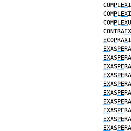
COM
P
L
EX
COM
P
L
EX
COM
P
L
EX
CONTRA
E
E
CO
P
RA
X
EX
AS
PE
R
EX
AS
PE
R
EX
AS
PE
R
EX
AS
PE
R
EX
AS
PE
R
EX
AS
PE
R
EX
AS
PE
R
EX
AS
PE
R
EX
AS
PE
R
EX
AS
PE
R