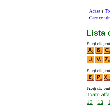
Acasa
To
|
Care conți
Lista 
Faceți clic pen
Faceți clic pent
Faceți clic pen
Toate alfa
12
13