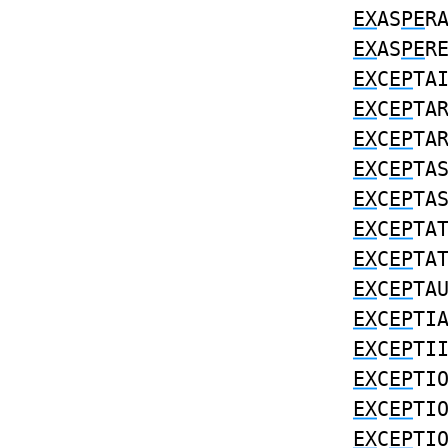
EX
AS
PE
R
EX
AS
PE
R
EX
C
EP
TA
EX
C
EP
TA
EX
C
EP
TA
EX
C
EP
TA
EX
C
EP
TA
EX
C
EP
TA
EX
C
EP
TA
EX
C
EP
TA
EX
C
EP
TI
EX
C
EP
TI
EX
C
EP
TI
EX
C
EP
TI
EX
C
EP
TI