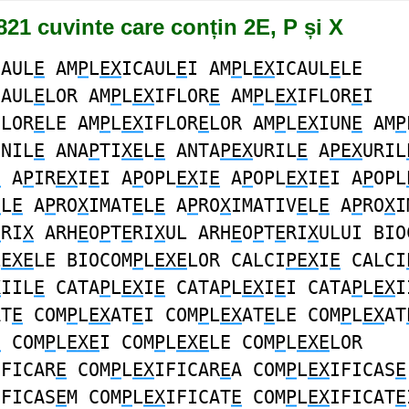
821 cuvinte care conțin 2E, P și X
CAUL
E
AM
P
L
EX
ICAUL
E
I AM
P
L
EX
ICAUL
E
LE
CAUL
E
LOR AM
P
L
EX
IFLOR
E
AM
P
L
EX
IFLOR
E
I
FLOR
E
LE AM
P
L
EX
IFLOR
E
LOR AM
P
L
EX
IUN
E
AM
P
UNIL
E
ANA
P
TI
XE
L
E
ANTA
PEX
URIL
E
A
PEX
URIL
E
A
P
IR
EX
I
E
I A
P
OPL
EX
I
E
A
P
OPL
EX
I
E
I A
P
OPL
E
L
E
A
P
RO
X
IMAT
E
L
E
A
P
RO
X
IMATIV
E
L
E
A
P
RO
X
I
E
RI
X
ARH
E
O
P
T
E
RI
X
UL ARH
E
O
P
T
E
RI
X
ULUI BIO
L
EXE
LE BIOCOM
P
L
EXE
LOR CALCI
PEX
I
E
CALCI
X
IIL
E
CATA
P
L
EX
I
E
CATA
P
L
EX
I
E
I CATA
P
L
EX
I
AT
E
COM
P
L
EX
AT
E
I COM
P
L
EX
AT
E
LE COM
P
L
EX
AT
E
COM
P
L
EXE
I COM
P
L
EXE
LE COM
P
L
EXE
LOR
IFICAR
E
COM
P
L
EX
IFICAR
E
A COM
P
L
EX
IFICAS
E
IFICAS
E
M COM
P
L
EX
IFICAT
E
COM
P
L
EX
IFICAT
E