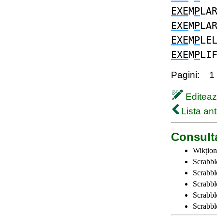
EXE
M
P
LA
EXE
M
P
LA
EXE
M
P
LE
EXE
M
P
LI
Pagini:
1
Editează
Lista ant
Consulta
Wikțion
Scrabbl
Scrabbl
Scrabbl
Scrabble
Scrabbl