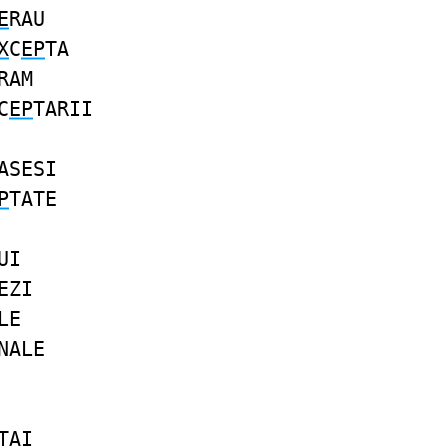
E
RAU
X
C
EP
TA
RAM
C
EP
TARII
ASESI
P
TATE
UI
EZI
LE
NALE
TAI