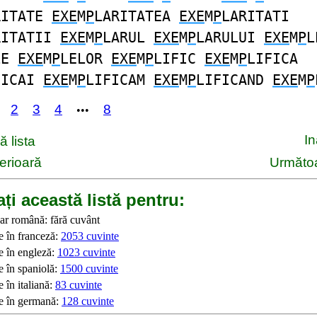
RITATE
EXE
M
P
LARITATEA
EXE
M
P
LARITATI
RITATII
EXE
M
P
LARUL
EXE
M
P
LARULUI
EXE
M
P
L
LE
EXE
M
P
LELOR
EXE
M
P
LIFIC
EXE
M
P
LIFICA
FICAI
EXE
M
P
LIFICAM
EXE
M
P
LIFICAND
EXE
M
P
2
3
4
8
•••
I
 lista
erioară
Următoa
ți această listă pentru:
ar română: fără cuvânt
e în franceză:
2053 cuvinte
e în engleză:
1023 cuvinte
e în spaniolă:
1500 cuvinte
 în italiană:
83 cuvinte
e în germană:
128 cuvinte