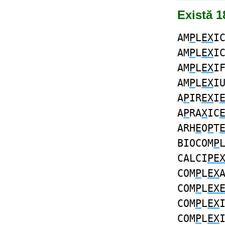
Există 1
AM
P
L
EX
I
AM
P
L
EX
I
AM
P
L
EX
I
AM
P
L
EX
I
A
P
IR
EX
I
A
P
RA
X
IC
ARH
E
O
P
T
BIOCOM
P
CALCI
PE
COM
P
L
EX
COM
P
L
EX
COM
P
L
EX
COM
P
L
EX