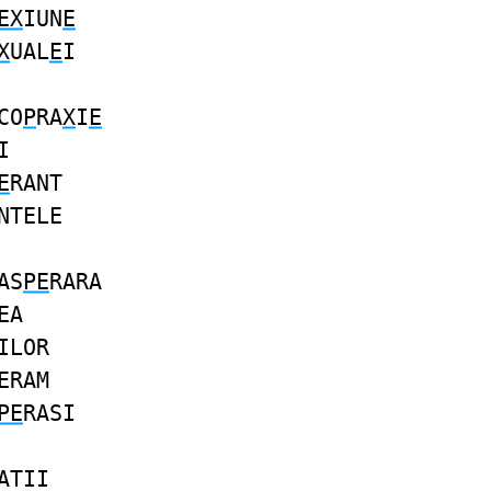
EX
IUN
E
X
UAL
E
I
CO
P
RA
X
I
E
I
E
RANT
NTELE
AS
PE
RARA
EA
ILOR
ERAM
PE
RASI
ATII