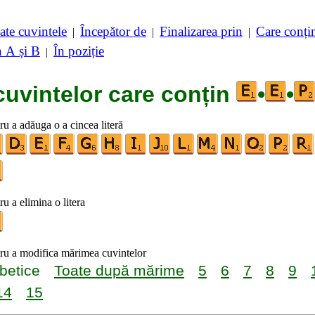
ate cuvintele
Începător de
Finalizarea prin
Care conț
|
|
|
n A și B
În poziție
|
cuvintelor care conțin
•
•
tru a adăuga o a cincea literă
ru a elimina o litera
tru a modifica mărimea cuvintelor
betice
Toate după mărime
5
6
7
8
9
14
15