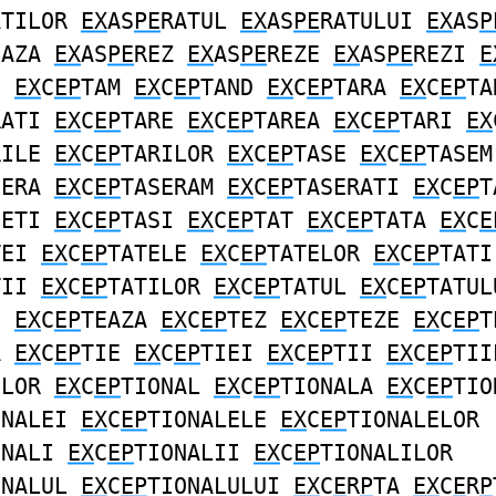
ATILOR
EX
AS
PE
RATUL
EX
AS
PE
RATULUI
EX
AS
P
EAZA
EX
AS
PE
REZ
EX
AS
PE
REZE
EX
AS
PE
REZI
E
I
EX
C
EP
TAM
EX
C
EP
TAND
EX
C
EP
TARA
EX
C
EP
TA
RATI
EX
C
EP
TARE
EX
C
EP
TAREA
EX
C
EP
TARI
EX
RILE
EX
C
EP
TARILOR
EX
C
EP
TASE
EX
C
EP
TASEM
SERA
EX
C
EP
TASERAM
EX
C
EP
TASERATI
EX
C
EP
T
SETI
EX
C
EP
TASI
EX
C
EP
TAT
EX
C
EP
TATA
EX
C
E
TEI
EX
C
EP
TATELE
EX
C
EP
TATELOR
EX
C
EP
TATI
TII
EX
C
EP
TATILOR
EX
C
EP
TATUL
EX
C
EP
TATUL
U
EX
C
EP
TEAZA
EX
C
EP
TEZ
EX
C
EP
TEZE
EX
C
EP
T
A
EX
C
EP
TIE
EX
C
EP
TIEI
EX
C
EP
TII
EX
C
EP
TII
ILOR
EX
C
EP
TIONAL
EX
C
EP
TIONALA
EX
C
EP
TIO
ONALEI
EX
C
EP
TIONALELE
EX
C
EP
TIONALELOR
ONALI
EX
C
EP
TIONALII
EX
C
EP
TIONALILOR
ONALUL
EX
C
EP
TIONALULUI
EX
C
E
R
P
TA
EX
C
E
R
P