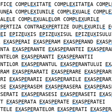
IFIC
E
COM
P
L
EX
ITAT
E
COM
P
L
EX
ITAT
E
A COM
P
L
IUN
E
A COM
P
L
EX
IUNIL
E
COM
P
L
EX
UAL
E
COM
P
L
E
UAL
E
LE COM
P
L
EX
UAL
E
LOR COM
P
L
EX
URIL
E
XPE
RTIZA CONTRA
EXPE
RTIZE DU
P
L
EX
URIL
E
E
I
E
I
EP
IZ
E
U
X
IS
EP
IZ
E
U
X
ISUL
EP
IZ
E
U
X
ISULU
A
EX
AS
PE
RAI
EX
AS
PE
RAM
EX
AS
PE
RAND
EX
AS
P
ANTA
EX
AS
PE
RANTE
EX
AS
PE
RANTEI
EX
AS
PE
RA
ANTELOR
EX
AS
PE
RANTI
EX
AS
PE
RANTII
ANTILOR
EX
AS
PE
RANTUL
EX
AS
PE
RANTULUI
EX
ARAM
EX
AS
PE
RARATI
EX
AS
PE
RARE
EX
AS
PE
RAR
ARI
EX
AS
PE
RARII
EX
AS
PE
RARILE
EX
AS
PE
RAR
ASE
EX
AS
PE
RASEM
EX
AS
PE
RASERA
EX
AS
PE
RAS
ASERATI
EX
AS
PE
RASESI
EX
AS
PE
RASETI
EX
AS
AT
EX
AS
PE
RATA
EX
AS
PE
RATE
EX
AS
PE
RATEI
ATELE
EX
AS
PE
RATELOR
EX
AS
PE
RATI
EX
AS
PE
R