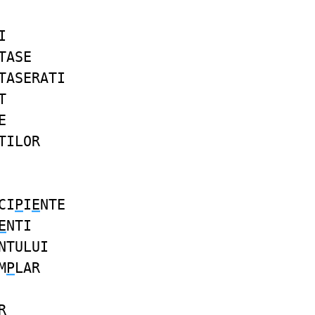
I
TASE
TASERATI
T
E
TILOR
CI
P
I
E
NTE
E
NTI
NTULUI
M
P
LAR
R