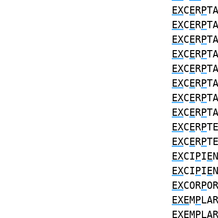
EX
C
E
R
P
T
EX
C
E
R
P
T
EX
C
E
R
P
T
EX
C
E
R
P
T
EX
C
E
R
P
T
EX
C
E
R
P
T
EX
C
E
R
P
T
EX
C
E
R
P
T
EX
C
E
R
P
T
EX
C
E
R
P
T
EX
CI
P
I
E
EX
CI
P
I
E
EX
COR
P
O
EXE
M
P
LA
EXE
M
P
LA