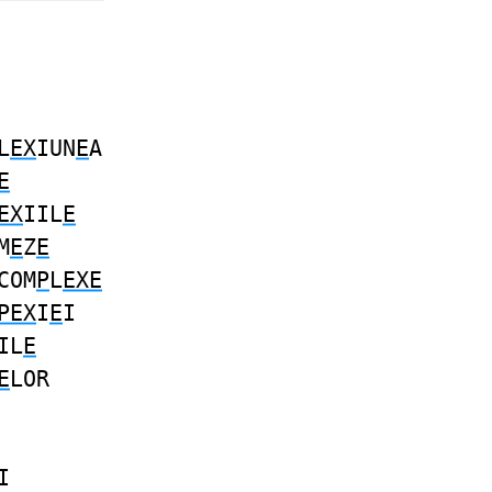
L
EX
IUN
E
A
E
EX
IIL
E
M
E
Z
E
COM
P
L
EXE
PEX
I
E
I
IL
E
E
LOR
I