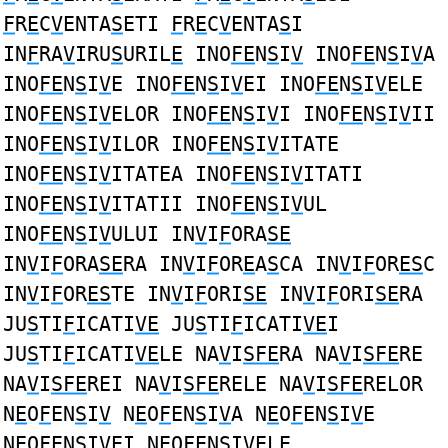
F
R
E
C
V
ENTA
S
ETI
F
R
E
C
V
ENTA
S
I
IN
F
RA
V
IRU
S
URIL
E
INO
FE
N
S
I
V
INO
FE
N
S
I
V
A
INO
FE
N
S
I
V
E INO
FE
N
S
I
V
EI INO
FE
N
S
I
V
ELE
INO
FE
N
S
I
V
ELOR INO
FE
N
S
I
V
I INO
FE
N
S
I
V
II
INO
FE
N
S
I
V
ILOR INO
FE
N
S
I
V
ITATE
INO
FE
N
S
I
V
ITATEA INO
FE
N
S
I
V
ITATI
INO
FE
N
S
I
V
ITATII INO
FE
N
S
I
V
UL
INO
FE
N
S
I
V
ULUI IN
V
I
F
ORA
SE
IN
V
I
F
ORA
SE
RA IN
V
I
F
OR
E
A
S
CA IN
V
I
F
OR
ES
C
IN
V
I
F
OR
ES
TE IN
V
I
F
ORI
SE
IN
V
I
F
ORI
SE
RA
JU
S
TI
F
ICATI
VE
JU
S
TI
F
ICATI
VE
I
JU
S
TI
F
ICATI
VE
LE NA
V
I
SFE
RA NA
V
I
SFE
RE
NA
V
I
SFE
REI NA
V
I
SFE
RELE NA
V
I
SFE
RELOR
N
E
O
F
EN
S
I
V
N
E
O
F
EN
S
I
V
A N
E
O
F
EN
S
I
V
E
N
E
O
F
EN
S
I
V
EI N
E
O
F
EN
S
I
V
ELE