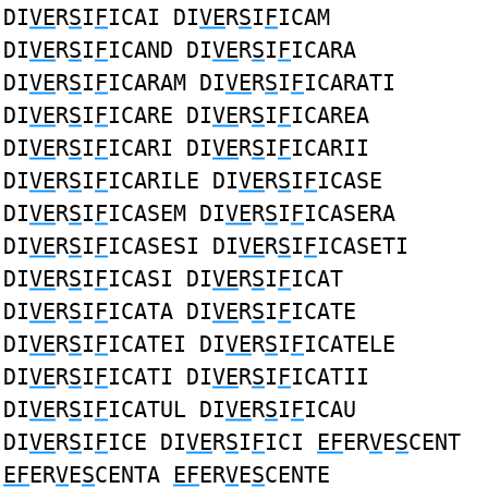
DI
VE
R
S
I
F
ICAI DI
VE
R
S
I
F
ICAM
DI
VE
R
S
I
F
ICAND DI
VE
R
S
I
F
ICARA
DI
VE
R
S
I
F
ICARAM DI
VE
R
S
I
F
ICARATI
DI
VE
R
S
I
F
ICARE DI
VE
R
S
I
F
ICAREA
DI
VE
R
S
I
F
ICARI DI
VE
R
S
I
F
ICARII
DI
VE
R
S
I
F
ICARILE DI
VE
R
S
I
F
ICASE
DI
VE
R
S
I
F
ICASEM DI
VE
R
S
I
F
ICASERA
DI
VE
R
S
I
F
ICASESI DI
VE
R
S
I
F
ICASETI
DI
VE
R
S
I
F
ICASI DI
VE
R
S
I
F
ICAT
DI
VE
R
S
I
F
ICATA DI
VE
R
S
I
F
ICATE
DI
VE
R
S
I
F
ICATEI DI
VE
R
S
I
F
ICATELE
DI
VE
R
S
I
F
ICATI DI
VE
R
S
I
F
ICATII
DI
VE
R
S
I
F
ICATUL DI
VE
R
S
I
F
ICAU
DI
VE
R
S
I
F
ICE DI
VE
R
S
I
F
ICI
EF
ER
V
E
S
CENT
EF
ER
V
E
S
CENTA
EF
ER
V
E
S
CENTE