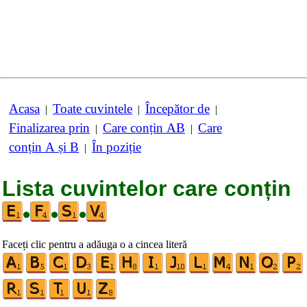
Acasa
Toate cuvintele
Începător de
|
|
|
Finalizarea prin
Care conțin AB
Care
|
|
conțin A și B
În poziție
|
Lista cuvintelor care conțin
•
•
•
Faceți clic pentru a adăuga o a cincea literă