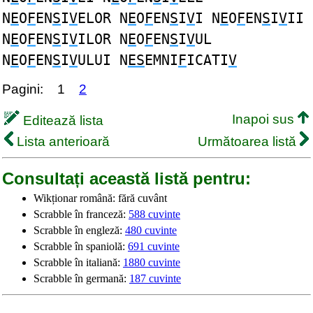
N
E
O
F
EN
S
I
V
ELOR N
E
O
F
EN
S
I
V
I N
E
O
F
EN
S
I
V
II
N
E
O
F
EN
S
I
V
ILOR N
E
O
F
EN
S
I
V
UL
N
E
O
F
EN
S
I
V
ULUI N
ES
EMNI
F
ICATI
V
Pagini:
1
2
Inapoi sus
Editează lista
Lista anterioară
Următoarea listă
Consultați această listă pentru:
Wikționar română: fără cuvânt
Scrabble în franceză:
588 cuvinte
Scrabble în engleză:
480 cuvinte
Scrabble în spaniolă:
691 cuvinte
Scrabble în italiană:
1880 cuvinte
Scrabble în germană:
187 cuvinte