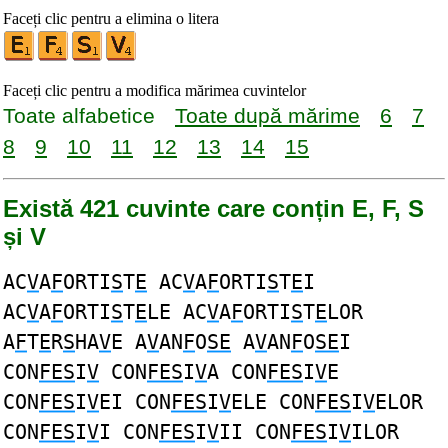
Faceți clic pentru a elimina o litera
Faceți clic pentru a modifica mărimea cuvintelor
Toate alfabetice
Toate după mărime
6
7
8
9
10
11
12
13
14
15
Există 421 cuvinte care conțin E, F, S
și V
AC
V
A
F
ORTI
S
T
E
AC
V
A
F
ORTI
S
T
E
I
AC
V
A
F
ORTI
S
T
E
LE AC
V
A
F
ORTI
S
T
E
LOR
A
F
T
E
R
S
HA
V
E A
V
AN
F
O
SE
A
V
AN
F
O
SE
I
CON
FES
I
V
CON
FES
I
V
A CON
FES
I
V
E
CON
FES
I
V
EI CON
FES
I
V
ELE CON
FES
I
V
ELOR
CON
FES
I
V
I CON
FES
I
V
II CON
FES
I
V
ILOR