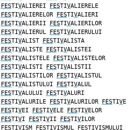
FES
TI
V
ALIEREI
FES
TI
V
ALIERELE
FES
TI
V
ALIERELOR
FES
TI
V
ALIERI
FES
TI
V
ALIERII
FES
TI
V
ALIERILOR
FES
TI
V
ALIERUL
FES
TI
V
ALIERULUI
FES
TI
V
ALIST
FES
TI
V
ALISTA
FES
TI
V
ALISTE
FES
TI
V
ALISTEI
FES
TI
V
ALISTELE
FES
TI
V
ALISTELOR
FES
TI
V
ALISTI
FES
TI
V
ALISTII
FES
TI
V
ALISTILOR
FES
TI
V
ALISTUL
FES
TI
V
ALISTULUI
FES
TI
V
ALUL
FES
TI
V
ALULUI
FES
TI
V
ALURI
FES
TI
V
ALURILE
FES
TI
V
ALURILOR
FES
TI
V
E
FES
TI
V
EI
FES
TI
V
ELE
FES
TI
V
ELOR
FES
TI
V
I
FES
TI
V
II
FES
TI
V
ILOR
FES
TI
V
ISM
FES
TI
V
ISMUL
FES
TI
V
ISMULUI