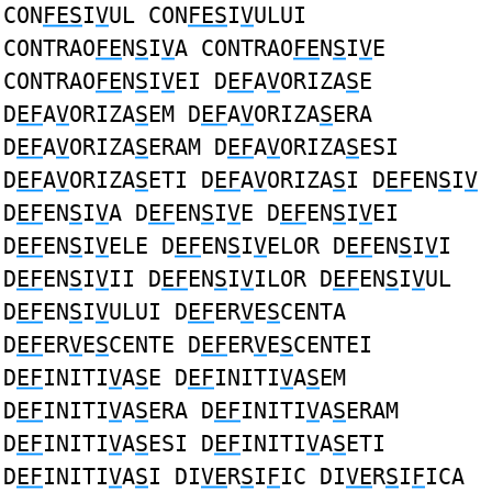
CON
FES
I
V
UL CON
FES
I
V
ULUI
CONTRAO
FE
N
S
I
V
A CONTRAO
FE
N
S
I
V
E
CONTRAO
FE
N
S
I
V
EI D
EF
A
V
ORIZA
S
E
D
EF
A
V
ORIZA
S
EM D
EF
A
V
ORIZA
S
ERA
D
EF
A
V
ORIZA
S
ERAM D
EF
A
V
ORIZA
S
ESI
D
EF
A
V
ORIZA
S
ETI D
EF
A
V
ORIZA
S
I D
EF
EN
S
I
V
D
EF
EN
S
I
V
A D
EF
EN
S
I
V
E D
EF
EN
S
I
V
EI
D
EF
EN
S
I
V
ELE D
EF
EN
S
I
V
ELOR D
EF
EN
S
I
V
I
D
EF
EN
S
I
V
II D
EF
EN
S
I
V
ILOR D
EF
EN
S
I
V
UL
D
EF
EN
S
I
V
ULUI D
EF
ER
V
E
S
CENTA
D
EF
ER
V
E
S
CENTE D
EF
ER
V
E
S
CENTEI
D
EF
INITI
V
A
S
E D
EF
INITI
V
A
S
EM
D
EF
INITI
V
A
S
ERA D
EF
INITI
V
A
S
ERAM
D
EF
INITI
V
A
S
ESI D
EF
INITI
V
A
S
ETI
D
EF
INITI
V
A
S
I DI
VE
R
S
I
F
IC DI
VE
R
S
I
F
ICA