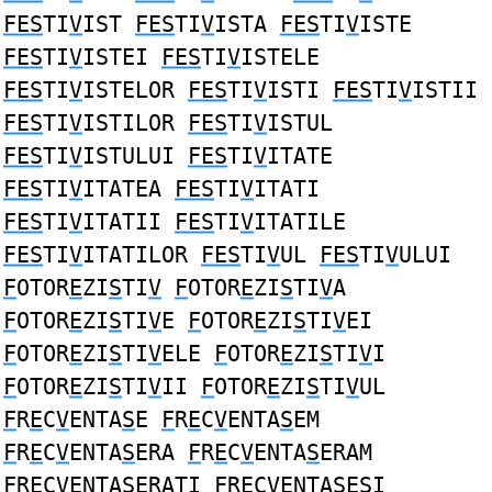
FES
TI
V
IST
FES
TI
V
ISTA
FES
TI
V
ISTE
FES
TI
V
ISTEI
FES
TI
V
ISTELE
FES
TI
V
ISTELOR
FES
TI
V
ISTI
FES
TI
V
ISTII
FES
TI
V
ISTILOR
FES
TI
V
ISTUL
FES
TI
V
ISTULUI
FES
TI
V
ITATE
FES
TI
V
ITATEA
FES
TI
V
ITATI
FES
TI
V
ITATII
FES
TI
V
ITATILE
FES
TI
V
ITATILOR
FES
TI
V
UL
FES
TI
V
ULUI
F
OTOR
E
ZI
S
TI
V
F
OTOR
E
ZI
S
TI
V
A
F
OTOR
E
ZI
S
TI
V
E
F
OTOR
E
ZI
S
TI
V
EI
F
OTOR
E
ZI
S
TI
V
ELE
F
OTOR
E
ZI
S
TI
V
I
F
OTOR
E
ZI
S
TI
V
II
F
OTOR
E
ZI
S
TI
V
UL
F
R
E
C
V
ENTA
S
E
F
R
E
C
V
ENTA
S
EM
F
R
E
C
V
ENTA
S
ERA
F
R
E
C
V
ENTA
S
ERAM
F
R
E
C
V
ENTA
S
ERATI
F
R
E
C
V
ENTA
S
ESI