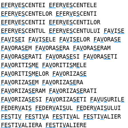
EF
ER
V
E
S
CENTEI
EF
ER
V
E
S
CENTELE
EF
ER
V
E
S
CENTELOR
EF
ER
V
E
S
CENTI
EF
ER
V
E
S
CENTII
EF
ER
V
E
S
CENTILOR
EF
ER
V
E
S
CENTUL
EF
ER
V
E
S
CENTULUI
F
A
V
I
SE
F
A
V
I
SE
I
F
A
V
I
SE
LE
F
A
V
I
SE
LOR
F
A
V
ORA
SE
F
A
V
ORA
SE
M
F
A
V
ORA
SE
RA
F
A
V
ORA
SE
RAM
F
A
V
ORA
SE
RATI
F
A
V
ORA
SE
SI
F
A
V
ORA
SE
TI
F
A
V
ORITI
S
M
E
F
A
V
ORITI
S
M
E
LE
F
A
V
ORITI
S
M
E
LOR
F
A
V
ORIZA
SE
F
A
V
ORIZA
SE
M
F
A
V
ORIZA
SE
RA
F
A
V
ORIZA
SE
RAM
F
A
V
ORIZA
SE
RATI
F
A
V
ORIZA
SE
SI
F
A
V
ORIZA
SE
TI
F
A
V
U
S
URIL
E
FE
DER
V
AI
S
FE
DER
V
AI
S
UL
FE
DER
V
AI
S
ULUI
FES
TI
V
FES
TI
V
A
FES
TI
V
AL
FES
TI
V
ALIER
FES
TI
V
ALIERA
FES
TI
V
ALIERE