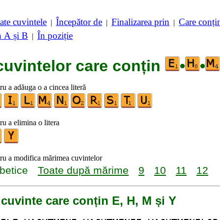
ate cuvintele
Începător de
Finalizarea prin
Care conț
|
|
|
n A și B
În poziție
|
cuvintelor care conțin
•
•
tru a adăuga o a cincea literă
ru a elimina o litera
tru a modifica mărimea cuvintelor
betice
Toate după mărime
9
10
11
12
 cuvinte care conțin E, H, M și Y