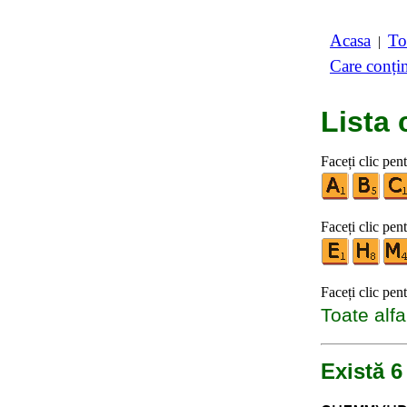
Acasa
To
|
Care conți
Lista 
Faceți clic pen
Faceți clic pent
Faceți clic pen
Toate alfa
Există 6