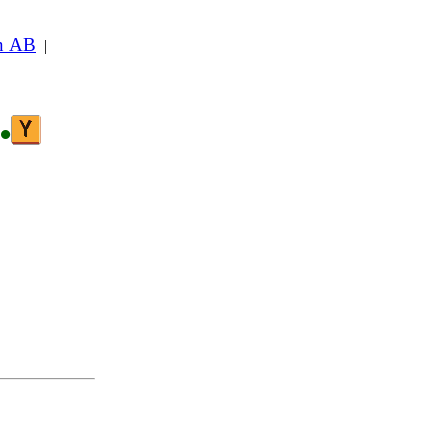
in AB
|
•