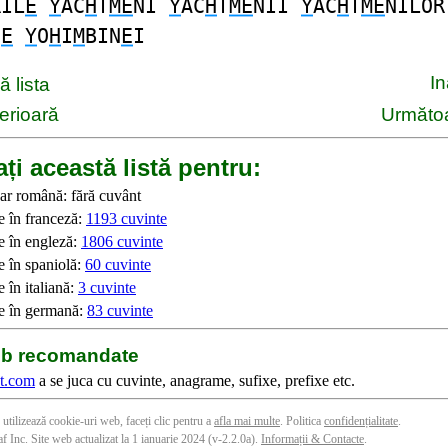
RIL
E
Y
AC
H
T
ME
NI
Y
AC
H
T
ME
NII
Y
AC
H
T
ME
NILOR
N
E
Y
O
H
I
M
BIN
E
I
I
 lista
erioară
Următoa
ți această listă pentru:
ar română: fără cuvânt
e în franceză:
1193 cuvinte
e în engleză:
1806 cuvinte
e în spaniolă:
60 cuvinte
 în italiană:
3 cuvinte
e în germană:
83 cuvinte
web recomandate
t.com
a se juca cu cuvinte, anagrame, sufixe, prefixe etc.
 utilizează cookie-uri web, faceți clic pentru a
afla mai multe
. Politica
confidențialitate
.
f Inc. Site web actualizat la 1 ianuarie 2024 (v-2.2.0
a
).
Informații & Contacte
.