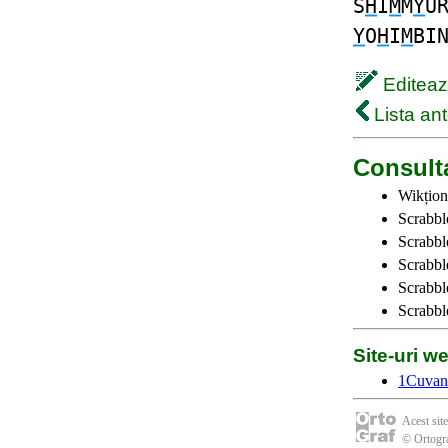
S
H
I
M
M
Y
U
Y
O
H
I
M
BI
Editează
Lista ant
Consulta
Wikțion
Scrabbl
Scrabbl
Scrabbl
Scrabble
Scrabbl
Site-uri 
1Cuvan
Acest site
© Ortogra