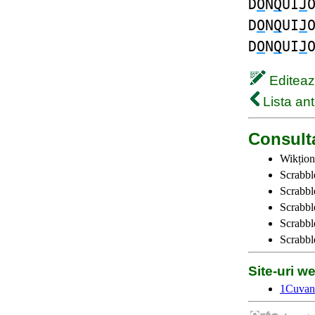
D
O
N
Q
UI
J
D
O
N
Q
UI
J
D
O
N
Q
UI
J
Editează
Lista ant
Consulta
Wikțion
Scrabbl
Scrabbl
Scrabbl
Scrabble
Scrabbl
Site-uri 
1Cuvan