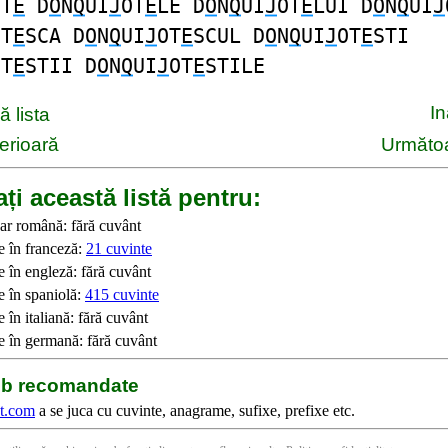
OT
E
D
O
N
Q
UI
J
OT
E
LE D
O
N
Q
UI
J
OT
E
LUI D
O
N
Q
UI
J
OT
E
SCA D
O
N
Q
UI
J
OT
E
SCUL D
O
N
Q
UI
J
OT
E
STI
OT
E
STII D
O
N
Q
UI
J
OT
E
STILE
I
 lista
erioară
Următoa
ți această listă pentru:
ar română: fără cuvânt
e în franceză:
21 cuvinte
e în engleză: fără cuvânt
e în spaniolă:
415 cuvinte
 în italiană: fără cuvânt
e în germană: fără cuvânt
web recomandate
t.com
a se juca cu cuvinte, anagrame, sufixe, prefixe etc.