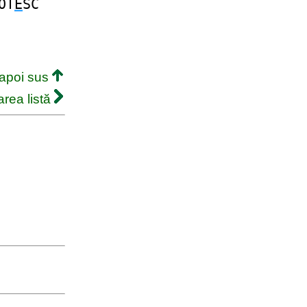
OT
E
SC
napoi sus
rea listă