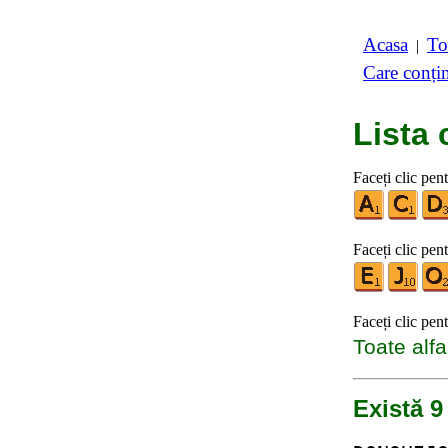
Acasa
To
|
Care conți
Lista 
Faceți clic pen
Faceți clic pent
Faceți clic pen
Toate alfa
Există 9