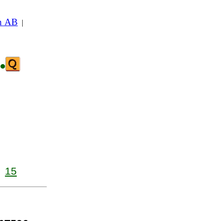
in AB
|
•
15