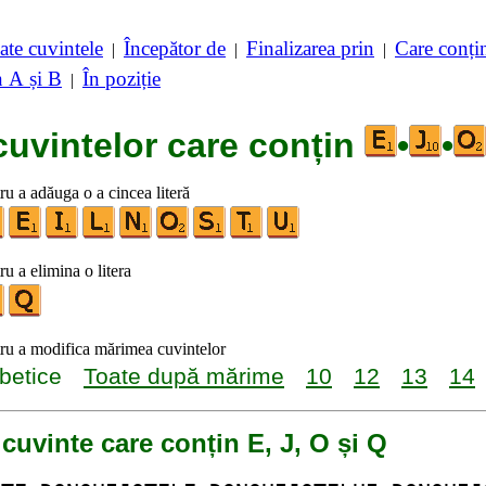
ate cuvintele
Începător de
Finalizarea prin
Care conț
|
|
|
n A și B
În poziție
|
cuvintelor care conțin
•
•
tru a adăuga o a cincea literă
ru a elimina o litera
tru a modifica mărimea cuvintelor
betice
Toate după mărime
10
12
13
14
 cuvinte care conțin E, J, O și Q