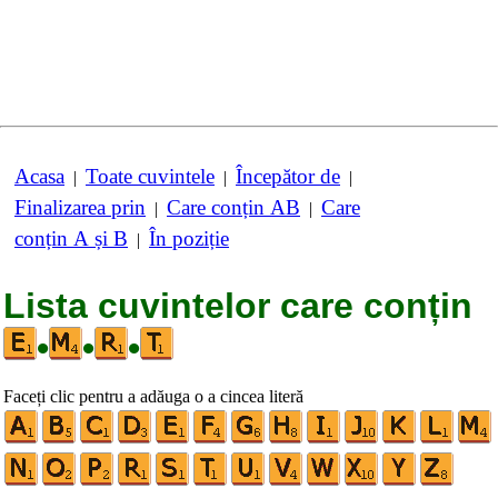
Acasa
Toate cuvintele
Începător de
|
|
|
Finalizarea prin
Care conțin AB
Care
|
|
conțin A și B
În poziție
|
Lista cuvintelor care conțin
•
•
•
Faceți clic pentru a adăuga o a cincea literă