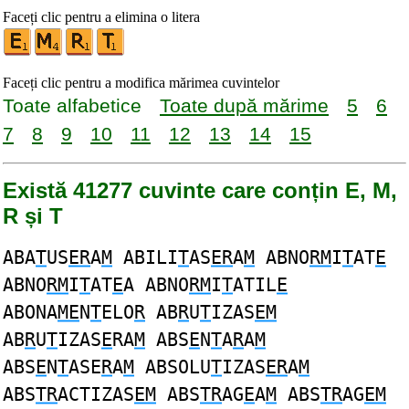
Faceți clic pentru a elimina o litera
Faceți clic pentru a modifica mărimea cuvintelor
Toate alfabetice
Toate după mărime
5
6
7
8
9
10
11
12
13
14
15
Există 41277 cuvinte care conțin E, M,
R și T
ABA
T
US
ER
A
M
ABILI
T
AS
ER
A
M
ABNO
RM
I
T
AT
E
ABNO
RM
I
T
AT
E
A ABNO
RM
I
T
ATIL
E
ABONA
ME
N
T
ELO
R
AB
R
U
T
IZAS
EM
AB
R
U
T
IZAS
E
RA
M
ABS
E
N
T
A
R
A
M
ABS
E
N
T
ASE
R
A
M
ABSOLU
T
IZAS
ER
A
M
ABS
TR
ACTIZAS
EM
ABS
TR
AG
E
A
M
ABS
TR
AG
EM