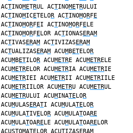
AC
T
INO
ME
T
R
UL AC
T
INO
ME
T
R
ULUI
AC
T
INO
M
IC
E
TELO
R
AC
T
INO
M
O
R
F
E
AC
T
INO
M
O
R
F
E
I AC
T
INO
M
O
R
F
E
LE
AC
T
INO
M
O
R
F
E
LOR AC
T
IONAS
ER
A
M
AC
T
IVAS
ER
A
M
AC
T
IVIZAS
ER
A
M
AC
T
UALIZAS
ER
A
M
ACU
M
B
ET
ELO
R
ACU
M
B
ET
ILO
R
ACU
METR
E ACU
METR
ELE
ACU
METR
ELOR ACU
METR
IA ACU
METR
IE
ACU
METR
IEI ACU
METR
II ACU
METR
IILE
ACU
METR
IILOR ACU
METR
U ACU
METR
UL
ACU
METR
ULUI ACU
M
INA
TE
LO
R
ACU
M
ULAS
ER
A
T
I ACU
M
ULA
TE
LO
R
ACU
M
ULA
T
IV
E
LO
R
ACU
M
ULA
T
OA
RE
ACU
M
ULA
T
OA
RE
LE ACU
M
ULA
T
OA
RE
LOR
ACUS
T
O
M
AT
E
LO
R
ACU
T
IZAS
ER
A
M