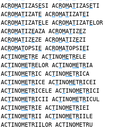
AC
R
O
M
A
T
IZAS
E
SI AC
R
O
M
A
T
IZAS
E
TI
AC
R
O
M
A
T
IZAT
E
AC
R
O
M
A
T
IZAT
E
I
AC
R
O
M
A
T
IZAT
E
LE AC
R
O
M
A
T
IZAT
E
LOR
AC
R
O
M
A
T
IZ
E
AZA AC
R
O
M
A
T
IZ
E
Z
AC
R
O
M
A
T
IZ
E
ZE AC
R
O
M
A
T
IZ
E
ZI
AC
R
O
M
A
T
OPSI
E
AC
R
O
M
A
T
OPSI
E
I
AC
T
INO
ME
T
R
E AC
T
INO
ME
T
R
ELE
AC
T
INO
ME
T
R
ELOR AC
T
INO
ME
T
R
IA
AC
T
INO
ME
T
R
IC AC
T
INO
ME
T
R
ICA
AC
T
INO
ME
T
R
ICE AC
T
INO
ME
T
R
ICEI
AC
T
INO
ME
T
R
ICELE AC
T
INO
ME
T
R
ICI
AC
T
INO
ME
T
R
ICII AC
T
INO
ME
T
R
ICUL
AC
T
INO
ME
T
R
IE AC
T
INO
ME
T
R
IEI
AC
T
INO
ME
T
R
II AC
T
INO
ME
T
R
IILE
AC
T
INO
ME
T
R
IILOR AC
T
INO
ME
T
R
U