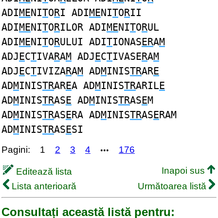
ADI
ME
NI
T
O
R
I ADI
ME
NI
T
O
R
II
ADI
ME
NI
T
O
R
ILOR ADI
ME
NI
T
O
R
UL
ADI
ME
NI
T
O
R
ULUI ADI
T
IONAS
ER
A
M
ADJ
E
C
T
IVA
R
A
M
ADJ
E
C
T
IVASE
R
A
M
ADJ
E
C
T
IVIZA
R
A
M
AD
M
INIS
TR
AR
E
AD
M
INIS
TR
AR
E
A AD
M
INIS
TR
ARIL
E
AD
M
INIS
TR
AS
E
AD
M
INIS
TR
AS
E
M
AD
M
INIS
TR
AS
E
RA AD
M
INIS
TR
AS
E
RAM
AD
M
INIS
TR
AS
E
SI
Pagini:
1
2
3
4
176
•••
Inapoi sus
Editează lista
Lista anterioară
Următoarea listă
Consultați această listă pentru: