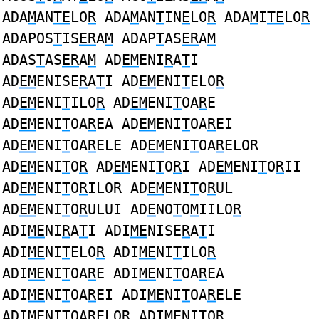
ADA
M
AN
TE
LO
R
ADA
M
AN
T
IN
E
LO
R
ADA
M
I
TE
LO
R
ADAPOS
T
IS
ER
A
M
ADAP
T
AS
ER
A
M
ADAS
T
AS
ER
A
M
AD
EM
ENI
R
A
T
I
AD
EM
ENISE
R
A
T
I AD
EM
ENI
T
ELO
R
AD
EM
ENI
T
ILO
R
AD
EM
ENI
T
OA
R
E
AD
EM
ENI
T
OA
R
EA AD
EM
ENI
T
OA
R
EI
AD
EM
ENI
T
OA
R
ELE AD
EM
ENI
T
OA
R
ELOR
AD
EM
ENI
T
O
R
AD
EM
ENI
T
O
R
I AD
EM
ENI
T
O
R
II
AD
EM
ENI
T
O
R
ILOR AD
EM
ENI
T
O
R
UL
AD
EM
ENI
T
O
R
ULUI AD
E
NO
T
O
M
IILO
R
ADI
ME
NI
R
A
T
I ADI
ME
NISE
R
A
T
I
ADI
ME
NI
T
ELO
R
ADI
ME
NI
T
ILO
R
ADI
ME
NI
T
OA
R
E ADI
ME
NI
T
OA
R
EA
ADI
ME
NI
T
OA
R
EI ADI
ME
NI
T
OA
R
ELE
ADI
ME
NI
T
OA
R
ELOR ADI
ME
NI
T
O
R