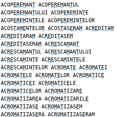
ACOP
ER
E
M
AN
T
ACOP
ER
E
M
AN
T
UL
ACOP
ER
E
M
AN
T
ULUI ACOP
ER
E
M
IN
T
E
ACOP
ER
E
M
IN
T
ELE ACOP
ER
E
M
IN
T
ELOR
ACOS
T
A
ME
NTELO
R
ACOS
T
AS
ER
A
M
AC
RE
DI
T
A
M
AC
RE
DI
T
ARA
M
AC
RE
DI
T
ASE
M
AC
RE
DI
T
ASERA
M
AC
RE
SCA
M
AN
T
AC
RE
SCA
M
AN
T
UL AC
RE
SCA
M
AN
T
ULUI
AC
RE
SCA
M
IN
T
E AC
RE
SCA
M
IN
T
ELE
AC
RE
SCA
M
IN
T
ELOR AC
R
O
M
A
TE
AC
R
O
M
A
TE
I
AC
R
O
M
A
TE
LE AC
R
O
M
A
TE
LOR AC
R
O
M
A
T
IC
E
AC
R
O
M
A
T
IC
E
I AC
R
O
M
A
T
IC
E
LE
AC
R
O
M
A
T
IC
E
LOR AC
R
O
M
A
T
IZAR
E
AC
R
O
M
A
T
IZAR
E
A AC
R
O
M
A
T
IZARIL
E
AC
R
O
M
A
T
IZAS
E
AC
R
O
M
A
T
IZAS
E
M
AC
R
O
M
A
T
IZAS
E
RA AC
R
O
M
A
T
IZAS
E
RAM