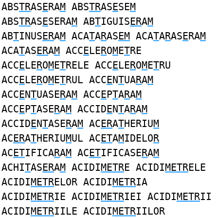
ABS
TR
AS
E
RA
M
ABS
TR
AS
E
SE
M
ABS
TR
AS
E
SERA
M
AB
T
IGUIS
ER
A
M
AB
T
INUS
ER
A
M
ACA
T
A
R
AS
EM
ACA
T
A
R
AS
E
RA
M
ACA
T
AS
ER
A
M
ACC
E
LE
R
O
M
E
T
RE
ACC
E
LE
R
O
M
E
T
RELE ACC
E
LE
R
O
M
E
T
RU
ACC
E
LE
R
O
M
E
T
RUL ACC
E
N
T
UA
R
A
M
ACC
E
N
T
UASE
R
A
M
ACC
E
P
T
A
R
A
M
ACC
E
P
T
ASE
R
A
M
ACCID
E
N
T
A
R
A
M
ACCID
E
N
T
ASE
R
A
M
AC
ER
A
T
HERIU
M
AC
ER
A
T
HERIU
M
UL AC
ET
A
M
IDELO
R
AC
ET
IFICA
R
A
M
AC
ET
IFICASE
R
A
M
ACHI
T
AS
ER
A
M
ACIDI
METR
E ACIDI
METR
ELE
ACIDI
METR
ELOR ACIDI
METR
IA
ACIDI
METR
IE ACIDI
METR
IEI ACIDI
METR
II
ACIDI
METR
IILE ACIDI
METR
IILOR