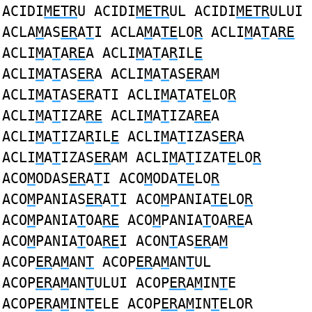
ACIDI
METR
U ACIDI
METR
UL ACIDI
METR
ULUI
ACLA
M
AS
ER
A
T
I ACLA
M
A
TE
LO
R
ACLI
M
A
T
A
RE
ACLI
M
A
T
A
RE
A ACLI
M
A
T
A
R
IL
E
ACLI
M
A
T
AS
ER
A ACLI
M
A
T
AS
ER
AM
ACLI
M
A
T
AS
ER
ATI ACLI
M
A
T
AT
E
LO
R
ACLI
M
A
T
IZA
RE
ACLI
M
A
T
IZA
RE
A
ACLI
M
A
T
IZA
R
IL
E
ACLI
M
A
T
IZAS
ER
A
ACLI
M
A
T
IZAS
ER
AM ACLI
M
A
T
IZAT
E
LO
R
ACO
M
ODAS
ER
A
T
I ACO
M
ODA
TE
LO
R
ACO
M
PANIAS
ER
A
T
I ACO
M
PANIA
TE
LO
R
ACO
M
PANIA
T
OA
RE
ACO
M
PANIA
T
OA
RE
A
ACO
M
PANIA
T
OA
RE
I ACON
T
AS
ER
A
M
ACOP
ER
A
M
AN
T
ACOP
ER
A
M
AN
T
UL
ACOP
ER
A
M
AN
T
ULUI ACOP
ER
A
M
IN
T
E
ACOP
ER
A
M
IN
T
ELE ACOP
ER
A
M
IN
T
ELOR