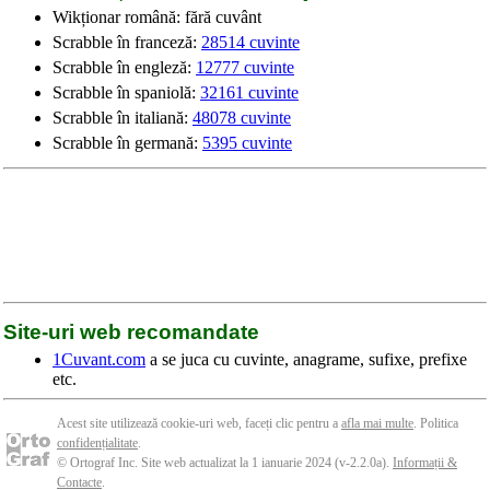
Wikționar română: fără cuvânt
Scrabble în franceză:
28514 cuvinte
Scrabble în engleză:
12777 cuvinte
Scrabble în spaniolă:
32161 cuvinte
Scrabble în italiană:
48078 cuvinte
Scrabble în germană:
5395 cuvinte
Site-uri web recomandate
1Cuvant.com
a se juca cu cuvinte, anagrame, sufixe, prefixe
etc.
Acest site utilizează cookie-uri web, faceți clic pentru a
afla mai multe
. Politica
confidențialitate
.
© Ortograf Inc. Site web actualizat la 1 ianuarie 2024 (v-2.2.0
a
).
Informații &
Contacte
.