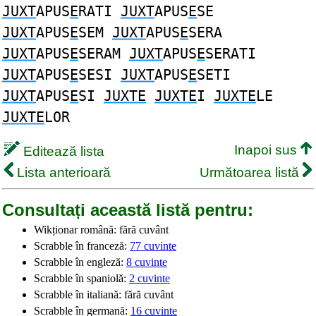
JUXT
APUS
E
RATI
JUXT
APUS
E
SE
JUXT
APUS
E
SEM
JUXT
APUS
E
SERA
JUXT
APUS
E
SERAM
JUXT
APUS
E
SERATI
JUXT
APUS
E
SESI
JUXT
APUS
E
SETI
JUXT
APUS
E
SI
JUXTE
JUXTE
I
JUXTE
LE
JUXTE
LOR
Inapoi sus
Editează lista
Lista anterioară
Următoarea listă
Consultați această listă pentru:
Wikționar română: fără cuvânt
Scrabble în franceză:
77 cuvinte
Scrabble în engleză:
8 cuvinte
Scrabble în spaniolă:
2 cuvinte
Scrabble în italiană: fără cuvânt
Scrabble în germană:
16 cuvinte