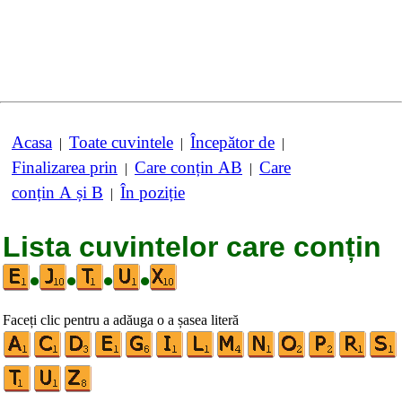
Acasa
Toate cuvintele
Începător de
|
|
|
Finalizarea prin
Care conțin AB
Care
|
|
conțin A și B
În poziție
|
Lista cuvintelor care conțin
•
•
•
•
Faceți clic pentru a adăuga o a șasea literă