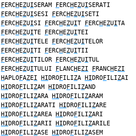
F
ERC
H
E
Z
U
I
SERAM
F
ERC
H
E
Z
U
I
SERATI
F
ERC
H
E
Z
U
I
SESI
F
ERC
H
E
Z
U
I
SETI
F
ERC
H
E
Z
U
I
SI
F
ERC
H
E
Z
U
I
T
F
ERC
H
E
Z
U
I
TA
F
ERC
H
E
Z
U
I
TE
F
ERC
H
E
Z
U
I
TEI
F
ERC
H
E
Z
U
I
TELE
F
ERC
H
E
Z
U
I
TELOR
F
ERC
H
E
Z
U
I
TI
F
ERC
H
E
Z
U
I
TII
F
ERC
H
E
Z
U
I
TILOR
F
ERC
H
E
Z
U
I
TUL
F
ERC
H
E
Z
U
I
TULUI
F
LANC
H
E
ZI
F
RANC
H
E
ZI
H
APLO
F
A
Z
E
I
HI
DRO
F
ILI
Z
A
HI
DRO
F
ILI
Z
AI
HI
DRO
F
ILI
Z
AM
HI
DRO
F
ILI
Z
AND
HI
DRO
F
ILI
Z
ARA
HI
DRO
F
ILI
Z
ARAM
HI
DRO
F
ILI
Z
ARATI
HI
DRO
F
ILI
Z
ARE
HI
DRO
F
ILI
Z
AREA
HI
DRO
F
ILI
Z
ARI
HI
DRO
F
ILI
Z
ARII
HI
DRO
F
ILI
Z
ARILE
HI
DRO
F
ILI
Z
ASE
HI
DRO
F
ILI
Z
ASEM