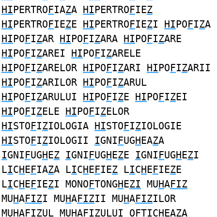
HI
PERTRO
F
IA
Z
A
HI
PERTRO
F
IE
Z
HI
PERTRO
F
IE
Z
E
HI
PERTRO
F
IE
Z
I
HI
PO
F
I
Z
A
HI
PO
F
I
Z
AR
HI
PO
F
I
Z
ARA
HI
PO
F
I
Z
ARE
HI
PO
F
I
Z
AREI
HI
PO
F
I
Z
ARELE
HI
PO
F
I
Z
ARELOR
HI
PO
F
I
Z
ARI
HI
PO
F
I
Z
ARII
HI
PO
F
I
Z
ARILOR
HI
PO
F
I
Z
ARUL
HI
PO
F
I
Z
ARULUI
HI
PO
F
I
Z
E
HI
PO
F
I
Z
EI
HI
PO
F
I
Z
ELE
HI
PO
F
I
Z
ELOR
HI
STO
F
I
Z
IOLOGIA
HI
STO
F
I
Z
IOLOGIE
HI
STO
F
I
Z
IOLOGII
I
GNI
F
UG
H
EA
Z
A
I
GNI
F
UG
H
E
Z
I
GNI
F
UG
H
E
Z
E
I
GNI
F
UG
H
E
Z
I
L
I
C
H
E
F
IA
Z
A L
I
C
H
E
F
IE
Z
L
I
C
H
E
F
IE
Z
E
L
I
C
H
E
F
IE
Z
I MONO
F
TONG
H
E
ZI
MU
H
A
FIZ
MU
H
A
FIZ
I MU
H
A
FIZ
II MU
H
A
FIZ
ILOR
MU
H
A
FIZ
UL MU
H
A
FIZ
ULUI O
F
T
I
C
H
EA
Z
A