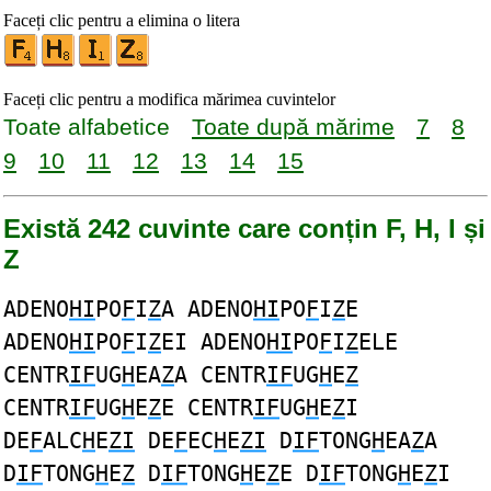
Faceți clic pentru a elimina o litera
Faceți clic pentru a modifica mărimea cuvintelor
Toate alfabetice
Toate după mărime
7
8
9
10
11
12
13
14
15
Există 242 cuvinte care conțin F, H, I și
Z
ADENO
HI
PO
F
I
Z
A ADENO
HI
PO
F
I
Z
E
ADENO
HI
PO
F
I
Z
EI ADENO
HI
PO
F
I
Z
ELE
CENTR
IF
UG
H
EA
Z
A CENTR
IF
UG
H
E
Z
CENTR
IF
UG
H
E
Z
E CENTR
IF
UG
H
E
Z
I
DE
F
ALC
H
E
ZI
DE
F
EC
H
E
ZI
D
IF
TONG
H
EA
Z
A
D
IF
TONG
H
E
Z
D
IF
TONG
H
E
Z
E D
IF
TONG
H
E
Z
I