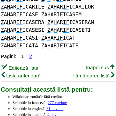
Z
A
H
AR
IF
ICARILE
Z
A
H
AR
IF
ICARILOR
Z
A
H
AR
IF
ICASE
Z
A
H
AR
IF
ICASEM
Z
A
H
AR
IF
ICASERA
Z
A
H
AR
IF
ICASERAM
Z
A
H
AR
IF
ICASESI
Z
A
H
AR
IF
ICASETI
Z
A
H
AR
IF
ICASI
Z
A
H
AR
IF
ICAT
Z
A
H
AR
IF
ICATA
Z
A
H
AR
IF
ICATE
Pagini:
1
2
Inapoi sus
Editează lista
Lista anterioară
Următoarea listă
Consultați această listă pentru:
Wikționar română: fără cuvânt
Scrabble în franceză:
277 cuvinte
Scrabble în engleză:
31 cuvinte
Scrabble în spaniolă:
4 cuvinte