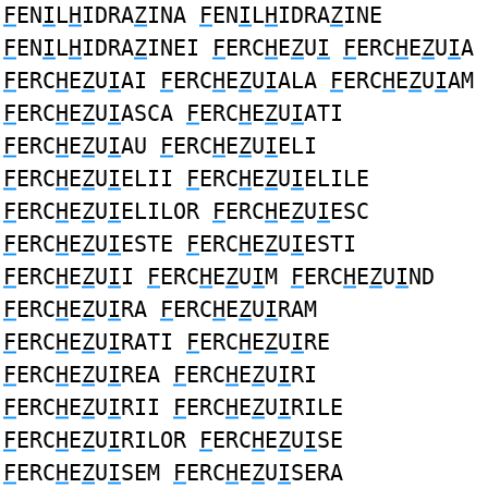
F
EN
I
L
H
IDRA
Z
INA
F
EN
I
L
H
IDRA
Z
INE
F
EN
I
L
H
IDRA
Z
INEI
F
ERC
H
E
Z
U
I
F
ERC
H
E
Z
U
I
A
F
ERC
H
E
Z
U
I
AI
F
ERC
H
E
Z
U
I
ALA
F
ERC
H
E
Z
U
I
AM
F
ERC
H
E
Z
U
I
ASCA
F
ERC
H
E
Z
U
I
ATI
F
ERC
H
E
Z
U
I
AU
F
ERC
H
E
Z
U
I
ELI
F
ERC
H
E
Z
U
I
ELII
F
ERC
H
E
Z
U
I
ELILE
F
ERC
H
E
Z
U
I
ELILOR
F
ERC
H
E
Z
U
I
ESC
F
ERC
H
E
Z
U
I
ESTE
F
ERC
H
E
Z
U
I
ESTI
F
ERC
H
E
Z
U
I
I
F
ERC
H
E
Z
U
I
M
F
ERC
H
E
Z
U
I
ND
F
ERC
H
E
Z
U
I
RA
F
ERC
H
E
Z
U
I
RAM
F
ERC
H
E
Z
U
I
RATI
F
ERC
H
E
Z
U
I
RE
F
ERC
H
E
Z
U
I
REA
F
ERC
H
E
Z
U
I
RI
F
ERC
H
E
Z
U
I
RII
F
ERC
H
E
Z
U
I
RILE
F
ERC
H
E
Z
U
I
RILOR
F
ERC
H
E
Z
U
I
SE
F
ERC
H
E
Z
U
I
SEM
F
ERC
H
E
Z
U
I
SERA