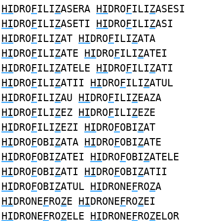
HI
DRO
F
ILI
Z
ASERA
HI
DRO
F
ILI
Z
ASESI
HI
DRO
F
ILI
Z
ASETI
HI
DRO
F
ILI
Z
ASI
HI
DRO
F
ILI
Z
AT
HI
DRO
F
ILI
Z
ATA
HI
DRO
F
ILI
Z
ATE
HI
DRO
F
ILI
Z
ATEI
HI
DRO
F
ILI
Z
ATELE
HI
DRO
F
ILI
Z
ATI
HI
DRO
F
ILI
Z
ATII
HI
DRO
F
ILI
Z
ATUL
HI
DRO
F
ILI
Z
AU
HI
DRO
F
ILI
Z
EAZA
HI
DRO
F
ILI
Z
EZ
HI
DRO
F
ILI
Z
EZE
HI
DRO
F
ILI
Z
EZI
HI
DRO
F
OBI
Z
AT
HI
DRO
F
OBI
Z
ATA
HI
DRO
F
OBI
Z
ATE
HI
DRO
F
OBI
Z
ATEI
HI
DRO
F
OBI
Z
ATELE
HI
DRO
F
OBI
Z
ATI
HI
DRO
F
OBI
Z
ATII
HI
DRO
F
OBI
Z
ATUL
HI
DRONE
F
RO
Z
A
HI
DRONE
F
RO
Z
E
HI
DRONE
F
RO
Z
EI
HI
DRONE
F
RO
Z
ELE
HI
DRONE
F
RO
Z
ELOR