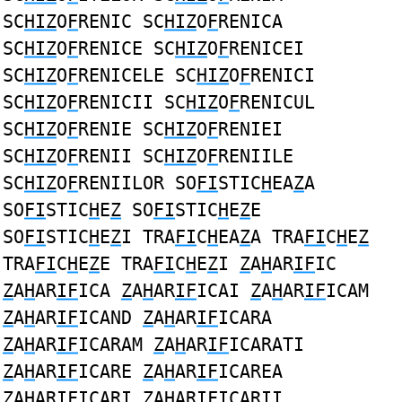
SC
HIZ
O
F
RENIC SC
HIZ
O
F
RENICA
SC
HIZ
O
F
RENICE SC
HIZ
O
F
RENICEI
SC
HIZ
O
F
RENICELE SC
HIZ
O
F
RENICI
SC
HIZ
O
F
RENICII SC
HIZ
O
F
RENICUL
SC
HIZ
O
F
RENIE SC
HIZ
O
F
RENIEI
SC
HIZ
O
F
RENII SC
HIZ
O
F
RENIILE
SC
HIZ
O
F
RENIILOR SO
FI
STIC
H
EA
Z
A
SO
FI
STIC
H
E
Z
SO
FI
STIC
H
E
Z
E
SO
FI
STIC
H
E
Z
I TRA
FI
C
H
EA
Z
A TRA
FI
C
H
E
Z
TRA
FI
C
H
E
Z
E TRA
FI
C
H
E
Z
I
Z
A
H
AR
IF
IC
Z
A
H
AR
IF
ICA
Z
A
H
AR
IF
ICAI
Z
A
H
AR
IF
ICAM
Z
A
H
AR
IF
ICAND
Z
A
H
AR
IF
ICARA
Z
A
H
AR
IF
ICARAM
Z
A
H
AR
IF
ICARATI
Z
A
H
AR
IF
ICARE
Z
A
H
AR
IF
ICAREA
Z
A
H
AR
IF
ICARI
Z
A
H
AR
IF
ICARII