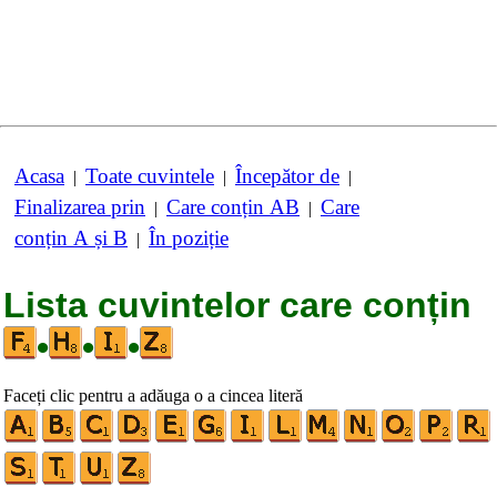
Acasa
Toate cuvintele
Începător de
|
|
|
Finalizarea prin
Care conțin AB
Care
|
|
conțin A și B
În poziție
|
Lista cuvintelor care conțin
•
•
•
Faceți clic pentru a adăuga o a cincea literă