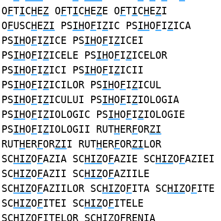
O
F
T
I
C
H
E
Z
O
F
T
I
C
H
E
Z
E O
F
T
I
C
H
E
Z
I
O
F
USC
H
E
ZI
PS
IH
O
F
I
Z
IC PS
IH
O
F
I
Z
ICA
PS
IH
O
F
I
Z
ICE PS
IH
O
F
I
Z
ICEI
PS
IH
O
F
I
Z
ICELE PS
IH
O
F
I
Z
ICELOR
PS
IH
O
F
I
Z
ICI PS
IH
O
F
I
Z
ICII
PS
IH
O
F
I
Z
ICILOR PS
IH
O
F
I
Z
ICUL
PS
IH
O
F
I
Z
ICULUI PS
IH
O
F
I
Z
IOLOGIA
PS
IH
O
F
I
Z
IOLOGIC PS
IH
O
F
I
Z
IOLOGIE
PS
IH
O
F
I
Z
IOLOGII RUT
H
ER
F
OR
ZI
RUT
H
ER
F
OR
ZI
I RUT
H
ER
F
OR
ZI
LOR
SC
HIZ
O
F
AZIA SC
HIZ
O
F
AZIE SC
HIZ
O
F
AZIEI
SC
HIZ
O
F
AZII SC
HIZ
O
F
AZIILE
SC
HIZ
O
F
AZIILOR SC
HIZ
O
F
ITA SC
HIZ
O
F
ITE
SC
HIZ
O
F
ITEI SC
HIZ
O
F
ITELE
SC
HIZ
O
F
ITELOR SC
HIZ
O
F
RENIA