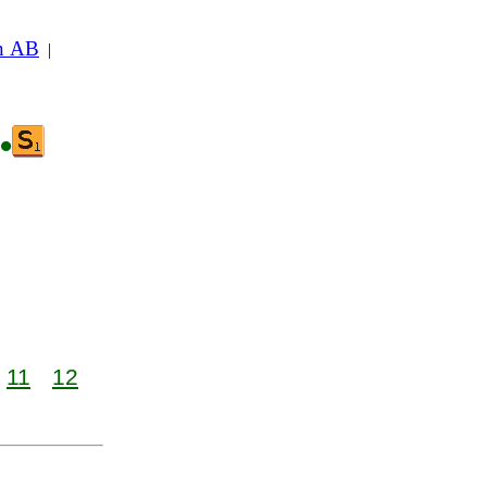
in AB
|
•
11
12