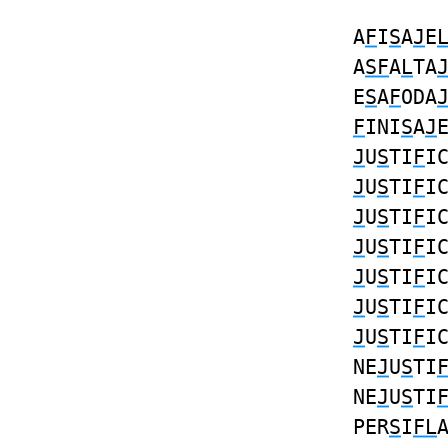
A
F
I
S
A
J
E
A
SF
A
L
TA
E
S
A
F
ODA
F
INI
S
A
J
J
U
S
TI
F
I
J
U
S
TI
F
I
J
U
S
TI
F
I
J
U
S
TI
F
I
J
U
S
TI
F
I
J
U
S
TI
F
I
J
U
S
TI
F
I
NE
J
U
S
TI
NE
J
U
S
TI
PER
S
I
FL