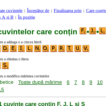
ate cuvintele
Începător de
Finalizarea prin
Care conț
|
|
|
n A și B
În poziție
|
cuvintelor care conțin
•
•
tru a adăuga o a cincea literă
ru a elimina o litera
tru a modifica mărimea cuvintelor
betice
Toate după mărime
6
7
8
9
10
15
1 cuvinte care conțin F, J, L și S