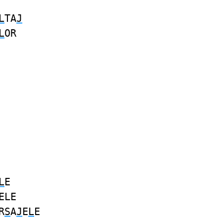
L
TA
J
L
OR
L
E
ELE
R
S
A
J
E
L
E