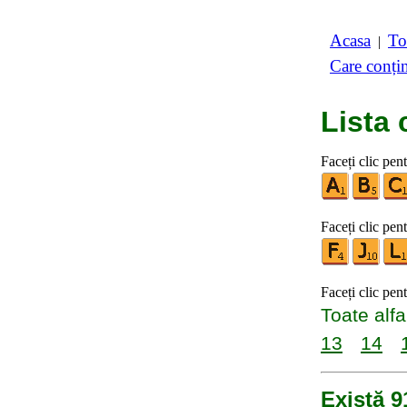
Acasa
To
|
Care conți
Lista 
Faceți clic pen
Faceți clic pent
Faceți clic pen
Toate alfa
13
14
Există 9