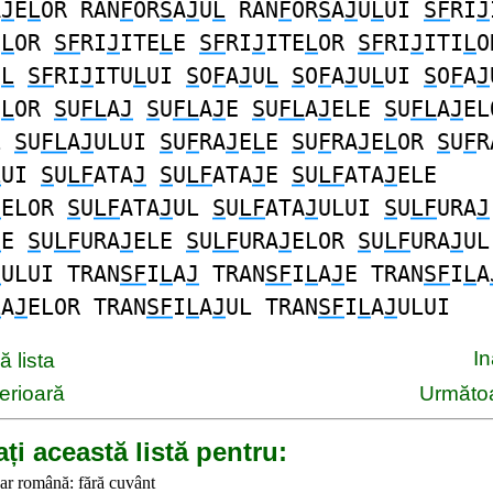
A
J
E
L
OR RAN
F
OR
S
A
J
U
L
RAN
F
OR
S
A
J
U
L
UI
SF
RI
J
I
L
OR
SF
RI
J
ITE
L
E
SF
RI
J
ITE
L
OR
SF
RI
J
ITI
L
O
U
L
SF
RI
J
ITU
L
UI
S
O
F
A
J
U
L
S
O
F
A
J
U
L
UI
S
O
F
A
J
I
L
OR
S
U
FL
A
J
S
U
FL
A
J
E
S
U
FL
A
J
ELE
S
U
FL
A
J
EL
L
S
U
FL
A
J
ULUI
S
U
F
RA
J
E
L
E
S
U
F
RA
J
E
L
OR
S
U
F
R
L
UI
S
U
LF
ATA
J
S
U
LF
ATA
J
E
S
U
LF
ATA
J
ELE
J
ELOR
S
U
LF
ATA
J
UL
S
U
LF
ATA
J
ULUI
S
U
LF
URA
J
J
E
S
U
LF
URA
J
ELE
S
U
LF
URA
J
ELOR
S
U
LF
URA
J
UL
J
ULUI TRAN
SF
I
L
A
J
TRAN
SF
I
L
A
J
E TRAN
SF
I
L
A
L
A
J
ELOR TRAN
SF
I
L
A
J
UL TRAN
SF
I
L
A
J
ULUI
I
 lista
erioară
Următoa
ți această listă pentru:
ar română: fără cuvânt