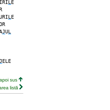
IRI
L
E
R
URI
L
E
OR
A
J
U
L
J
ELE
napoi sus
rea listă