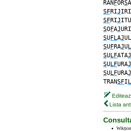
RAN
F
OR
S
SF
RI
J
IR
SF
RI
J
IT
S
O
F
A
J
UR
S
U
FL
A
J
U
S
U
F
RA
J
U
S
U
LF
ATA
S
U
LF
URA
S
U
LF
URA
TRAN
SF
I
Editează
Lista ant
Consulta
Wikțion