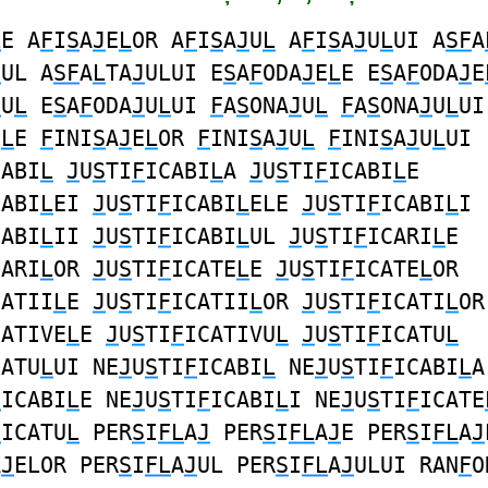
L
E A
F
I
S
A
J
E
L
OR A
F
I
S
A
J
U
L
A
F
I
S
A
J
U
L
UI A
SF
A
J
UL A
SF
A
L
TA
J
ULUI E
S
A
F
ODA
J
E
L
E E
S
A
F
ODA
J
E
J
U
L
E
S
A
F
ODA
J
U
L
UI
F
A
S
ONA
J
U
L
F
A
S
ONA
J
U
L
UI
E
L
E
F
INI
S
A
J
E
L
OR
F
INI
S
A
J
U
L
F
INI
S
A
J
U
L
UI
CABI
L
J
U
S
TI
F
ICABI
L
A
J
U
S
TI
F
ICABI
L
E
CABI
L
EI
J
U
S
TI
F
ICABI
L
ELE
J
U
S
TI
F
ICABI
L
I
CABI
L
II
J
U
S
TI
F
ICABI
L
UL
J
U
S
TI
F
ICARI
L
E
CARI
L
OR
J
U
S
TI
F
ICATE
L
E
J
U
S
TI
F
ICATE
L
OR
CATII
L
E
J
U
S
TI
F
ICATII
L
OR
J
U
S
TI
F
ICATI
L
OR
CATIVE
L
E
J
U
S
TI
F
ICATIVU
L
J
U
S
TI
F
ICATU
L
CATU
L
UI NE
J
U
S
TI
F
ICABI
L
NE
J
U
S
TI
F
ICABI
L
A
F
ICABI
L
E NE
J
U
S
TI
F
ICABI
L
I NE
J
U
S
TI
F
ICATE
F
ICATU
L
PER
S
I
FL
A
J
PER
S
I
FL
A
J
E PER
S
I
FL
A
J
A
J
ELOR PER
S
I
FL
A
J
UL PER
S
I
FL
A
J
ULUI RAN
F
O