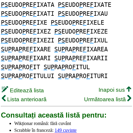
PS
EUDO
P
RE
F
IXATA
PS
EUDO
P
RE
F
IXATE
PS
EUDO
P
RE
F
IXATI
PS
EUDO
P
RE
F
IXAU
PS
EUDO
P
RE
F
IXE
PS
EUDO
P
RE
F
IXELE
PS
EUDO
P
RE
F
IXEZ
PS
EUDO
P
RE
F
IXEZE
PS
EUDO
P
RE
F
IXEZI
PS
EUDO
P
RE
F
IXUL
S
U
P
RA
P
RE
F
IXARE
S
U
P
RA
P
RE
F
IXAREA
S
U
P
RA
P
RE
F
IXARI
S
U
P
RA
P
RE
F
IXARII
S
U
P
RA
P
RO
F
IT
S
U
P
RA
P
RO
F
ITUL
S
U
P
RA
P
RO
F
ITULUI
S
U
P
RA
P
RO
F
ITURI
Inapoi sus
Editează lista
Lista anterioară
Următoarea listă
Consultați această listă pentru:
Wikționar română: fără cuvânt
Scrabble în franceză:
149 cuvinte