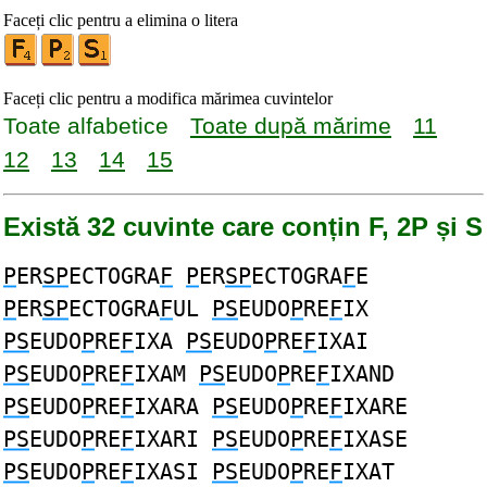
Faceți clic pentru a elimina o litera
Faceți clic pentru a modifica mărimea cuvintelor
Toate alfabetice
Toate după mărime
11
12
13
14
15
Există 32 cuvinte care conțin F, 2P și S
P
ER
SP
ECTOGRA
F
P
ER
SP
ECTOGRA
F
E
P
ER
SP
ECTOGRA
F
UL
PS
EUDO
P
RE
F
IX
PS
EUDO
P
RE
F
IXA
PS
EUDO
P
RE
F
IXAI
PS
EUDO
P
RE
F
IXAM
PS
EUDO
P
RE
F
IXAND
PS
EUDO
P
RE
F
IXARA
PS
EUDO
P
RE
F
IXARE
PS
EUDO
P
RE
F
IXARI
PS
EUDO
P
RE
F
IXASE
PS
EUDO
P
RE
F
IXASI
PS
EUDO
P
RE
F
IXAT