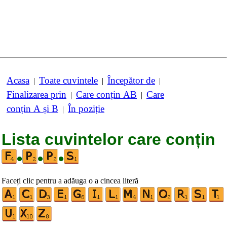
Acasa
Toate cuvintele
Începător de
|
|
|
Finalizarea prin
Care conțin AB
Care
|
|
conțin A și B
În poziție
|
Lista cuvintelor care conțin
•
•
•
Faceți clic pentru a adăuga o a cincea literă