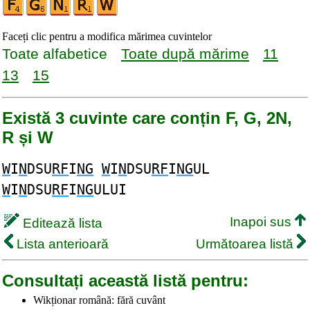
Faceți clic pentru a modifica mărimea cuvintelor
Toate alfabetice
Toate după mărime
11
13
15
Există 3 cuvinte care conțin F, G, 2N,
R și W
W
I
N
DSU
RF
I
NG
W
I
N
DSU
RF
I
NG
UL
W
I
N
DSU
RF
I
NG
ULUI
Inapoi sus
Editează lista
Lista anterioară
Următoarea listă
Consultați această listă pentru:
Wikționar română: fără cuvânt