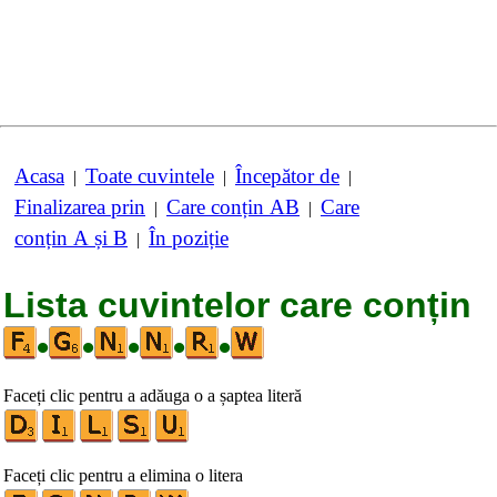
Acasa
Toate cuvintele
Începător de
|
|
|
Finalizarea prin
Care conțin AB
Care
|
|
conțin A și B
În poziție
|
Lista cuvintelor care conțin
•
•
•
•
•
Faceți clic pentru a adăuga o a șaptea literă
Faceți clic pentru a elimina o litera