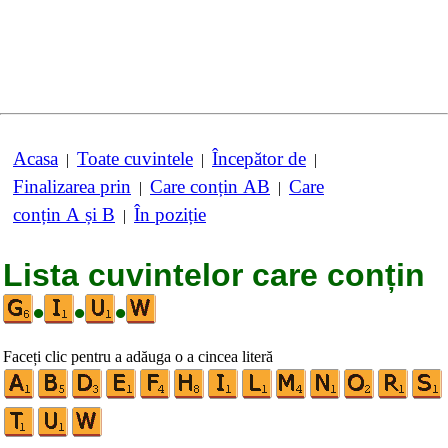
Acasa
Toate cuvintele
Începător de
|
|
|
Finalizarea prin
Care conțin AB
Care
|
|
conțin A și B
În poziție
|
Lista cuvintelor care conțin
•
•
•
Faceți clic pentru a adăuga o a cincea literă