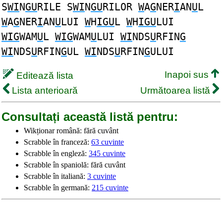
S
WI
N
GU
RILE S
WI
N
GU
RILOR
W
A
G
NER
I
AN
U
L
W
A
G
NER
I
AN
U
LUI
W
H
IGU
L
W
H
IGU
LUI
WIG
WAM
U
L
WIG
WAM
U
LUI
WI
NDS
U
RFIN
G
WI
NDS
U
RFIN
G
UL
WI
NDS
U
RFIN
G
ULUI
Inapoi sus
Editează lista
Lista anterioară
Următoarea listă
Consultați această listă pentru:
Wikționar română: fără cuvânt
Scrabble în franceză:
63 cuvinte
Scrabble în engleză:
345 cuvinte
Scrabble în spaniolă: fără cuvânt
Scrabble în italiană:
3 cuvinte
Scrabble în germană:
215 cuvinte