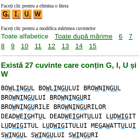
Faceți clic pentru a elimina o litera
Faceți clic pentru a modifica mărimea cuvintelor
Toate alfabetice
Toate după mărime
6
7
8
9
10
11
12
13
14
15
Există 27 cuvinte care conțin G, I, U și
W
BO
W
L
I
N
GU
L BO
W
L
I
N
GU
LUI BRO
W
N
I
N
GU
L
BRO
W
N
I
N
GU
LUI BRO
W
N
I
N
GU
RI
BRO
W
N
I
N
GU
RILE BRO
W
N
I
N
GU
RILOR
DEAD
W
E
IG
HT
U
L DEAD
W
E
IG
HT
U
LUI L
U
D
WIG
IT
L
U
D
WIG
ITUL L
U
D
WIG
ITULUI ME
G
A
W
ATT
U
LU
I
S
WI
N
GU
L S
WI
N
GU
LUI S
WI
N
GU
RI