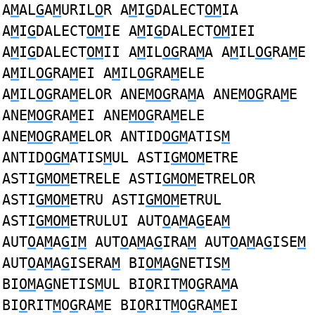
A
M
AL
G
A
M
URIL
O
R A
M
I
G
DALECT
OM
IA
A
M
I
G
DALECT
OM
IE A
M
I
G
DALECT
OM
IEI
A
M
I
G
DALECT
OM
II A
M
IL
OG
RA
M
A A
M
IL
OG
RA
M
E
A
M
IL
OG
RA
M
EI A
M
IL
OG
RA
M
ELE
A
M
IL
OG
RA
M
ELOR ANE
MOG
RA
M
A ANE
MOG
RA
M
E
ANE
MOG
RA
M
EI ANE
MOG
RA
M
ELE
ANE
MOG
RA
M
ELOR ANTID
OGM
ATIS
M
ANTID
OGM
ATIS
M
UL ASTI
GMOM
ETRE
ASTI
GMOM
ETRELE ASTI
GMOM
ETRELOR
ASTI
GMOM
ETRU ASTI
GMOM
ETRUL
ASTI
GMOM
ETRULUI AUT
O
A
M
A
G
EA
M
AUT
O
A
M
A
G
I
M
AUT
O
A
M
A
G
IRA
M
AUT
O
A
M
A
G
ISE
M
AUT
O
A
M
A
G
ISERA
M
BI
OM
A
G
NETIS
M
BI
OM
A
G
NETIS
M
UL BI
O
RIT
M
O
G
RA
M
A
BI
O
RIT
M
O
G
RA
M
E BI
O
RIT
M
O
G
RA
M
EI