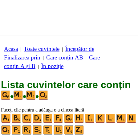
Acasa
Toate cuvintele
Începător de
|
|
|
Finalizarea prin
Care conțin AB
Care
|
|
conțin A și B
În poziție
|
Lista cuvintelor care conțin
•
•
•
Faceți clic pentru a adăuga o a cincea literă