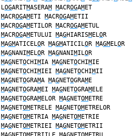
L
OG
ARIT
M
ASERA
M
M
ACR
OG
A
M
ET
M
ACR
OG
A
M
ETI
M
ACR
OG
A
M
ETII
M
ACR
OG
A
M
ETILOR
M
ACR
OG
A
M
ETUL
M
ACR
OG
A
M
ETULUI
M
A
G
HIARIS
M
EL
O
R
M
A
GM
ATICEL
O
R
M
A
GM
ATICIL
O
R
M
A
GM
EL
O
R
M
A
G
NANI
M
EL
O
R
M
A
G
NANI
M
IL
O
R
M
A
G
NET
O
CHI
M
IA
M
A
G
NET
O
CHI
M
IE
M
A
G
NET
O
CHI
M
IEI
M
A
G
NET
O
CHI
M
II
M
A
G
NET
O
GRA
M
A
M
A
G
NET
O
GRA
M
E
M
A
G
NET
O
GRA
M
EI
M
A
G
NET
O
GRA
M
ELE
M
A
G
NET
O
GRA
M
ELOR
M
A
G
NET
OM
ETRE
M
A
G
NET
OM
ETRELE
M
A
G
NET
OM
ETRELOR
M
A
G
NET
OM
ETRIA
M
A
G
NET
OM
ETRIE
M
A
G
NET
OM
ETRIEI
M
A
G
NET
OM
ETRII
M
A
G
NET
OM
ETRIILE
M
A
G
NET
OM
ETRU