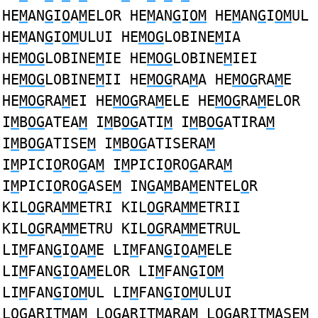
HE
M
AN
G
I
O
A
M
ELOR HE
M
AN
G
I
OM
HE
M
AN
G
I
OM
UL
HE
M
AN
G
I
OM
ULUI HE
MOG
LOBINE
M
IA
HE
MOG
LOBINE
M
IE HE
MOG
LOBINE
M
IEI
HE
MOG
LOBINE
M
II HE
MOG
RA
M
A HE
MOG
RA
M
E
HE
MOG
RA
M
EI HE
MOG
RA
M
ELE HE
MOG
RA
M
ELOR
I
M
B
OG
ATEA
M
I
M
B
OG
ATI
M
I
M
B
OG
ATIRA
M
I
M
B
OG
ATISE
M
I
M
B
OG
ATISERA
M
I
M
PICI
O
RO
G
A
M
I
M
PICI
O
RO
G
ARA
M
I
M
PICI
O
RO
G
ASE
M
IN
G
A
M
BA
M
ENTEL
O
R
KIL
OG
RA
MM
ETRI KIL
OG
RA
MM
ETRII
KIL
OG
RA
MM
ETRU KIL
OG
RA
MM
ETRUL
LI
M
FAN
G
I
O
A
M
E LI
M
FAN
G
I
O
A
M
ELE
LI
M
FAN
G
I
O
A
M
ELOR LI
M
FAN
G
I
OM
LI
M
FAN
G
I
OM
UL LI
M
FAN
G
I
OM
ULUI
L
OG
ARIT
M
A
M
L
OG
ARIT
M
ARA
M
L
OG
ARIT
M
ASE
M