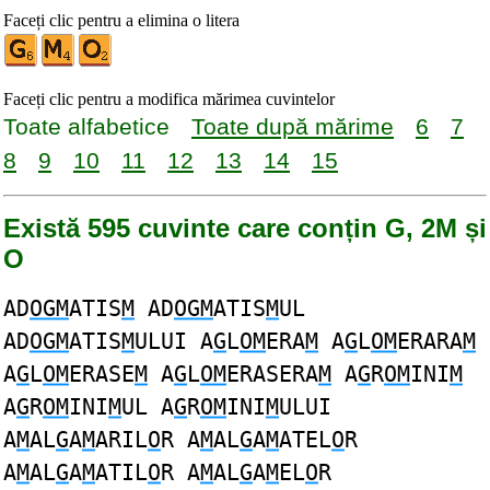
Faceți clic pentru a elimina o litera
Faceți clic pentru a modifica mărimea cuvintelor
Toate alfabetice
Toate după mărime
6
7
8
9
10
11
12
13
14
15
Există 595 cuvinte care conțin G, 2M și
O
AD
OGM
ATIS
M
AD
OGM
ATIS
M
UL
AD
OGM
ATIS
M
ULUI A
G
L
OM
ERA
M
A
G
L
OM
ERARA
M
A
G
L
OM
ERASE
M
A
G
L
OM
ERASERA
M
A
G
R
OM
INI
M
A
G
R
OM
INI
M
UL A
G
R
OM
INI
M
ULUI
A
M
AL
G
A
M
ARIL
O
R A
M
AL
G
A
M
ATEL
O
R
A
M
AL
G
A
M
ATIL
O
R A
M
AL
G
A
M
EL
O
R