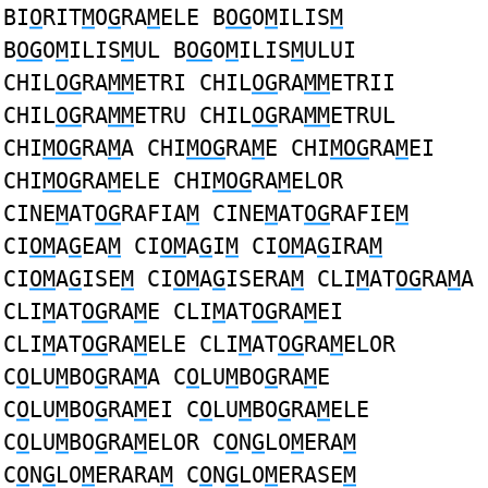
BI
O
RIT
M
O
G
RA
M
ELE B
OG
O
M
ILIS
M
B
OG
O
M
ILIS
M
UL B
OG
O
M
ILIS
M
ULUI
CHIL
OG
RA
MM
ETRI CHIL
OG
RA
MM
ETRII
CHIL
OG
RA
MM
ETRU CHIL
OG
RA
MM
ETRUL
CHI
MOG
RA
M
A CHI
MOG
RA
M
E CHI
MOG
RA
M
EI
CHI
MOG
RA
M
ELE CHI
MOG
RA
M
ELOR
CINE
M
AT
OG
RAFIA
M
CINE
M
AT
OG
RAFIE
M
CI
OM
A
G
EA
M
CI
OM
A
G
I
M
CI
OM
A
G
IRA
M
CI
OM
A
G
ISE
M
CI
OM
A
G
ISERA
M
CLI
M
AT
OG
RA
M
A
CLI
M
AT
OG
RA
M
E CLI
M
AT
OG
RA
M
EI
CLI
M
AT
OG
RA
M
ELE CLI
M
AT
OG
RA
M
ELOR
C
O
LU
M
BO
G
RA
M
A C
O
LU
M
BO
G
RA
M
E
C
O
LU
M
BO
G
RA
M
EI C
O
LU
M
BO
G
RA
M
ELE
C
O
LU
M
BO
G
RA
M
ELOR C
O
N
G
LO
M
ERA
M
C
O
N
G
LO
M
ERARA
M
C
O
N
G
LO
M
ERASE
M