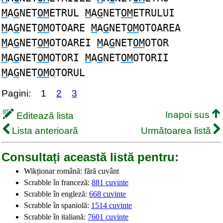
M
A
G
NET
OM
ETRUL
M
A
G
NET
OM
ETRULUI
M
A
G
NET
OM
OTOARE
M
A
G
NET
OM
OTOAREA
M
A
G
NET
OM
OTOAREI
M
A
G
NET
OM
OTOR
M
A
G
NET
OM
OTORI
M
A
G
NET
OM
OTORII
M
A
G
NET
OM
OTORUL
Pagini:
1
2
3
Inapoi sus
Editează lista
Lista anterioară
Următoarea listă
Consultați această listă pentru:
Wikționar română: fără cuvânt
Scrabble în franceză:
881 cuvinte
Scrabble în engleză:
668 cuvinte
Scrabble în spaniolă:
1514 cuvinte
Scrabble în italiană:
7601 cuvinte