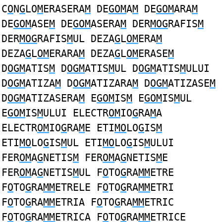
C
O
N
G
LO
M
ERASERA
M
DE
GOM
A
M
DE
GOM
ARA
M
DE
GOM
ASE
M
DE
GOM
ASERA
M
DER
MOG
RAFIS
M
DER
MOG
RAFIS
M
UL DEZA
G
L
OM
ERA
M
DEZA
G
L
OM
ERARA
M
DEZA
G
L
OM
ERASE
M
D
OGM
ATIS
M
D
OGM
ATIS
M
UL D
OGM
ATIS
M
ULUI
D
OGM
ATIZA
M
D
OGM
ATIZARA
M
D
OGM
ATIZASE
M
D
OGM
ATIZASERA
M
E
GOM
IS
M
E
GOM
IS
M
UL
E
GOM
IS
M
ULUI ELECTR
OM
IO
G
RA
M
A
ELECTR
OM
IO
G
RA
M
E ETI
MO
LO
G
IS
M
ETI
MO
LO
G
IS
M
UL ETI
MO
LO
G
IS
M
ULUI
FER
OM
A
G
NETIS
M
FER
OM
A
G
NETIS
M
E
FER
OM
A
G
NETIS
M
UL F
O
TO
G
RA
MM
ETRE
F
O
TO
G
RA
MM
ETRELE F
O
TO
G
RA
MM
ETRI
F
O
TO
G
RA
MM
ETRIA F
O
TO
G
RA
MM
ETRIC
F
O
TO
G
RA
MM
ETRICA F
O
TO
G
RA
MM
ETRICE