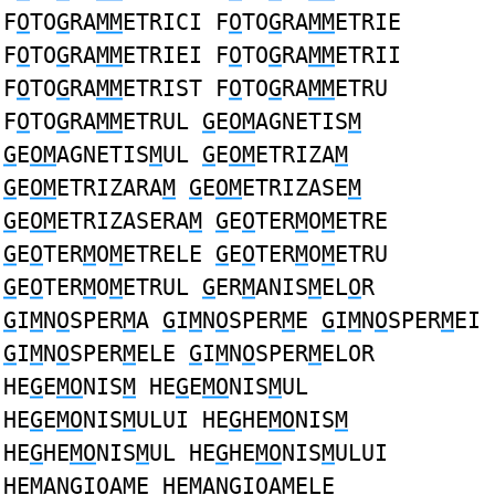
F
O
TO
G
RA
MM
ETRICI F
O
TO
G
RA
MM
ETRIE
F
O
TO
G
RA
MM
ETRIEI F
O
TO
G
RA
MM
ETRII
F
O
TO
G
RA
MM
ETRIST F
O
TO
G
RA
MM
ETRU
F
O
TO
G
RA
MM
ETRUL
G
E
OM
AGNETIS
M
G
E
OM
AGNETIS
M
UL
G
E
OM
ETRIZA
M
G
E
OM
ETRIZARA
M
G
E
OM
ETRIZASE
M
G
E
OM
ETRIZASERA
M
G
E
O
TER
M
O
M
ETRE
G
E
O
TER
M
O
M
ETRELE
G
E
O
TER
M
O
M
ETRU
G
E
O
TER
M
O
M
ETRUL
G
ER
M
ANIS
M
EL
O
R
G
I
M
N
O
SPER
M
A
G
I
M
N
O
SPER
M
E
G
I
M
N
O
SPER
M
EI
G
I
M
N
O
SPER
M
ELE
G
I
M
N
O
SPER
M
ELOR
HE
G
E
MO
NIS
M
HE
G
E
MO
NIS
M
UL
HE
G
E
MO
NIS
M
ULUI HE
G
HE
MO
NIS
M
HE
G
HE
MO
NIS
M
UL HE
G
HE
MO
NIS
M
ULUI
HE
M
AN
G
I
O
A
M
E HE
M
AN
G
I
O
A
M
ELE