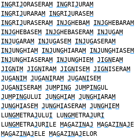
ING
RI
J
ORASERA
M
ING
RI
J
URA
M
ING
RI
J
URARA
M
ING
RI
J
URASE
M
ING
RI
J
URASERA
M
INJG
HEBA
M
INJG
HEBARA
M
INJG
HEBASE
M
INJG
HEBASERA
M
INJ
U
G
A
M
INJ
U
G
ARA
M
INJ
U
G
ASE
M
INJ
U
G
ASERA
M
INJ
UN
G
HIA
M
INJ
UN
G
HIARA
M
INJ
UN
G
HIASE
M
INJ
UN
G
HIASERA
M
INJ
UN
G
HIE
M
JIGN
EA
M
JIGN
I
M
JIGN
IRA
M
JIGN
ISE
M
JIGN
ISERA
M
J
U
G
A
NIM
J
U
G
A
NI
RA
M
J
U
G
A
NI
SE
M
J
U
G
A
NI
SERA
M
J
U
M
P
ING
J
U
M
P
ING
UL
J
U
M
P
ING
ULUI
J
U
NG
H
I
A
M
J
U
NG
H
I
ARA
M
J
U
NG
H
I
ASE
M
J
U
NG
H
I
ASERA
M
J
U
NG
H
I
E
M
LU
NGM
ETRA
J
ULU
I
LU
NGM
ETRA
J
UR
I
LU
NGM
ETRA
J
UR
I
LE
M
A
G
AZ
IN
A
J
M
A
G
AZ
IN
A
J
E
M
A
G
AZ
IN
A
J
ELE
M
A
G
AZ
IN
A
J
ELOR