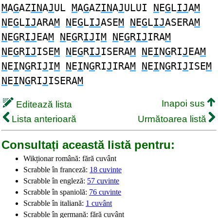
M
A
G
AZ
IN
A
J
UL
M
A
G
AZ
IN
A
J
ULUI
N
E
G
L
IJ
A
M
N
E
G
L
IJ
ARA
M
N
E
G
L
IJ
ASE
M
N
E
G
L
IJ
ASERA
M
N
E
G
R
IJ
EA
M
N
E
G
R
IJ
I
M
N
E
G
R
IJ
IRA
M
N
E
G
R
IJ
ISE
M
N
E
G
R
IJ
ISERA
M
N
E
I
N
G
RI
J
EA
M
N
E
I
N
G
RI
J
I
M
N
E
I
N
G
RI
J
IRA
M
N
E
I
N
G
RI
J
ISE
M
N
E
I
N
G
RI
J
ISERA
M
Inapoi sus
Editează lista
Lista anterioară
Următoarea listă
Consultați această listă pentru:
Wikționar română: fără cuvânt
Scrabble în franceză:
18 cuvinte
Scrabble în engleză:
57 cuvinte
Scrabble în spaniolă:
76 cuvinte
Scrabble în italiană:
1 cuvânt
Scrabble în germană: fără cuvânt