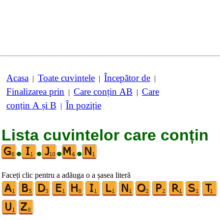
Acasa
Toate cuvintele
Începător de
|
|
|
Finalizarea prin
Care conțin AB
Care
|
|
conțin A și B
În poziție
|
Lista cuvintelor care conțin
•
•
•
•
Faceți clic pentru a adăuga o a șasea literă