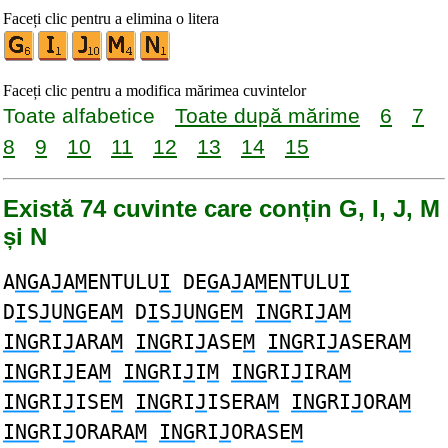
Faceți clic pentru a elimina o litera
Faceți clic pentru a modifica mărimea cuvintelor
Toate alfabetice
Toate după mărime
6
7
8
9
10
11
12
13
14
15
Există 74 cuvinte care conțin G, I, J, M
și N
A
NG
A
J
A
M
ENTULU
I
DE
G
A
J
A
M
E
N
TULU
I
D
I
S
J
U
NG
EA
M
D
I
S
J
U
NG
E
M
ING
RI
J
A
M
ING
RI
J
ARA
M
ING
RI
J
ASE
M
ING
RI
J
ASERA
M
ING
RI
J
EA
M
ING
RI
J
I
M
ING
RI
J
IRA
M
ING
RI
J
ISE
M
ING
RI
J
ISERA
M
ING
RI
J
ORA
M
ING
RI
J
ORARA
M
ING
RI
J
ORASE
M