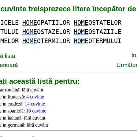
 cuvinte treisprezece litere începător 
TICELE
HOME
OPATIILOR
HOME
OSTATELOR
ATULUI
HOME
OSTAZELOR
HOME
OSTAZIILE
RMELOR
HOME
OTERMILOR
HOME
OTERMULUI
I
 lista
erioară
Următoa
ți această listă pentru:
ar română: fără cuvânt
e în franceză:
4 cuvinte
e în engleză:
14 cuvinte
e în spaniolă:
10 cuvinte
 în italiană: fără cuvânt
e în germană: fără cuvânt