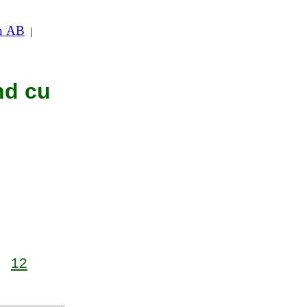
in AB
|
nd cu
12