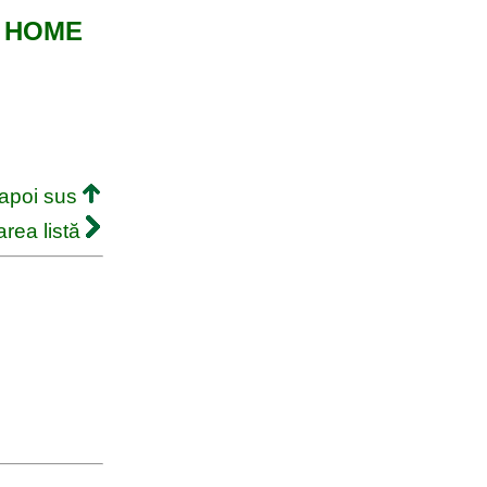
de HOME
napoi sus
rea listă