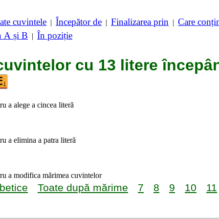
ate cuvintele
Începător de
Finalizarea prin
Care conț
|
|
|
n A și B
În poziție
|
cuvintelor cu 13 litere începâ
ru a alege a cincea literă
ru a elimina a patra literă
tru a modifica mărimea cuvintelor
betice
Toate după mărime
7
8
9
10
11