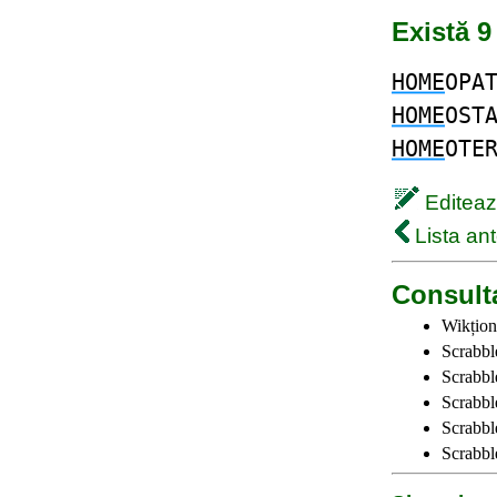
Există 9
HOME
OPA
HOME
OST
HOME
OTE
Editează
Lista ant
Consulta
Wikțion
Scrabbl
Scrabbl
Scrabbl
Scrabble
Scrabbl