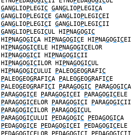
ETNO
P
EDA
G
O
G
I
C
II
ETNO
P
EDA
G
O
G
I
C
UL
G
AN
G
LIO
P
LEGI
C
G
AN
G
LIO
P
LEGI
C
A
G
AN
G
LIO
P
LEGI
C
E
G
AN
G
LIO
P
LEGI
C
EI
G
AN
G
LIO
P
LEGI
C
I
G
AN
G
LIO
P
LEGI
C
II
G
AN
G
LIO
P
LEGI
C
UL
HI
P
NA
G
O
G
I
C
HI
P
NA
G
O
G
I
C
A
HI
P
NA
G
O
G
I
C
E
HI
P
NA
G
O
G
I
C
EI
HI
P
NA
G
O
G
I
C
ELE
HI
P
NA
G
O
G
I
C
ELOR
HI
P
NA
G
O
G
I
C
I
HI
P
NA
G
O
G
I
C
II
HI
P
NA
G
O
G
I
C
ILOR
HI
P
NA
G
O
G
I
C
UL
HI
P
NA
G
O
G
I
C
ULUI
P
ALEO
G
EO
G
RAFI
C
P
ALEO
G
EO
G
RAFI
C
A
P
ALEO
G
EO
G
RAFI
C
E
P
ALEO
G
EO
G
RAFI
C
I
P
ARA
G
O
G
I
C
P
ARA
G
O
G
I
C
A
P
ARA
G
O
G
I
C
E
P
ARA
G
O
G
I
C
EI
P
ARA
G
O
G
I
C
ELE
P
ARA
G
O
G
I
C
ELOR
P
ARA
G
O
G
I
C
I
P
ARA
G
O
G
I
C
II
P
ARA
G
O
G
I
C
ILOR
P
ARA
G
O
G
I
C
UL
P
ARA
G
O
G
I
C
ULUI
P
EDA
G
O
G
I
C
P
EDA
G
O
G
I
C
A
P
EDA
G
O
G
I
C
E
P
EDA
G
O
G
I
C
EI
P
EDA
G
O
G
I
C
ELE
P
EDA
G
O
G
I
C
ELOR
P
EDA
G
O
G
I
C
I
P
EDA
G
O
G
I
C
II