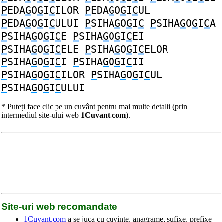
P
EDA
G
O
G
I
C
ILOR
P
EDA
G
O
G
I
C
UL
P
EDA
G
O
G
I
C
ULUI
P
SIHA
G
O
G
I
C
P
SIHA
G
O
G
I
C
A
P
SIHA
G
O
G
I
C
E
P
SIHA
G
O
G
I
C
EI
P
SIHA
G
O
G
I
C
ELE
P
SIHA
G
O
G
I
C
ELOR
P
SIHA
G
O
G
I
C
I
P
SIHA
G
O
G
I
C
II
P
SIHA
G
O
G
I
C
ILOR
P
SIHA
G
O
G
I
C
UL
P
SIHA
G
O
G
I
C
ULUI
* Puteți face clic pe un cuvânt pentru mai multe detalii (prin
intermediul site-ului web
1Cuvant.com
).
Site-uri web recomandate
1Cuvant.com
a se juca cu cuvinte, anagrame, sufixe, prefixe