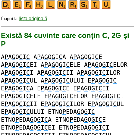
Înapoi la
lista originală
Există 84 cuvinte care conțin C, 2G și
P
A
P
A
G
O
G
I
C
A
P
A
G
O
G
I
C
A
A
P
A
G
O
G
I
C
E
A
P
A
G
O
G
I
C
EI
A
P
A
G
O
G
I
C
ELE
A
P
A
G
O
G
I
C
ELOR
A
P
A
G
O
G
I
C
I
A
P
A
G
O
G
I
C
II
A
P
A
G
O
G
I
C
ILOR
A
P
A
G
O
G
I
C
UL
A
P
A
G
O
G
I
C
ULUI
E
P
A
G
O
G
I
C
E
P
A
G
O
G
I
C
A
E
P
A
G
O
G
I
C
E
E
P
A
G
O
G
I
C
EI
E
P
A
G
O
G
I
C
ELE
E
P
A
G
O
G
I
C
ELOR
E
P
A
G
O
G
I
C
I
E
P
A
G
O
G
I
C
II
E
P
A
G
O
G
I
C
ILOR
E
P
A
G
O
G
I
C
UL
E
P
A
G
O
G
I
C
ULUI
ETNO
P
EDA
G
O
G
I
C
ETNO
P
EDA
G
O
G
I
C
A
ETNO
P
EDA
G
O
G
I
C
E
ETNO
P
EDA
G
O
G
I
C
EI
ETNO
P
EDA
G
O
G
I
C
I