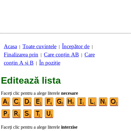
Acasa
Toate cuvintele
Începător de
|
|
|
Finalizarea prin
Care conțin AB
Care
|
|
conțin A și B
În poziție
|
Editează lista
Faceți clic pentru a alege literele
necesare
Faceți clic pentru a alege literele
interzise