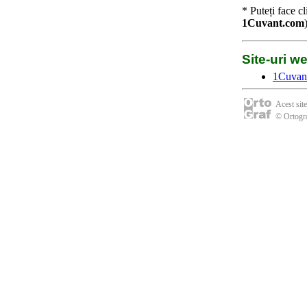
* Puteți face c
1Cuvant.com
Site-uri 
1Cuvan
Acest site
© Ortogra