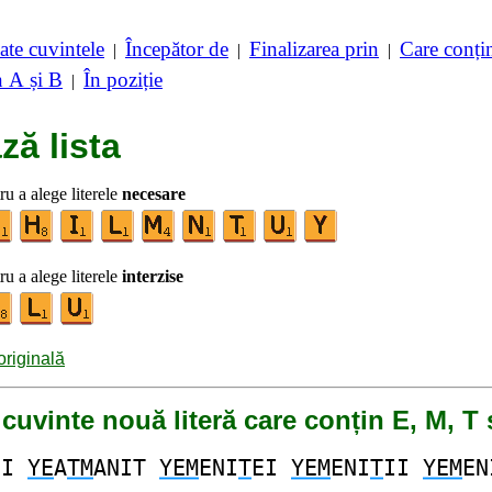
ate cuvintele
Începător de
Finalizarea prin
Care conț
|
|
|
n A și B
În poziție
|
ză lista
ru a alege literele
necesare
ru a alege literele
interzise
 originală
 cuvinte nouă literă care conțin E, M, T 
NI
YE
A
TM
ANIT
YEM
ENI
T
EI
YEM
ENI
T
II
YEM
EN