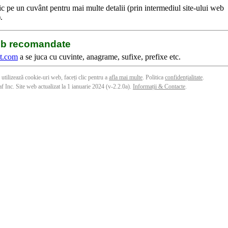
lic pe un cuvânt pentru mai multe detalii (prin intermediul site-ului web
).
web recomandate
t.com
a se juca cu cuvinte, anagrame, sufixe, prefixe etc.
 utilizează cookie-uri web, faceți clic pentru a
afla mai multe
. Politica
confidențialitate
.
f Inc. Site web actualizat la 1 ianuarie 2024 (v-2.2.0
a
).
Informații & Contacte
.