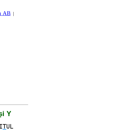
in AB
|
și Y
I
T
UL