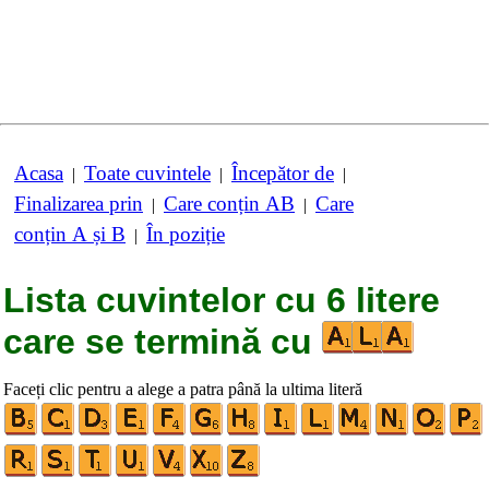
Acasa
Toate cuvintele
Începător de
|
|
|
Finalizarea prin
Care conțin AB
Care
|
|
conțin A și B
În poziție
|
Lista cuvintelor cu 6 litere
care se termină cu
Faceți clic pentru a alege a patra până la ultima literă