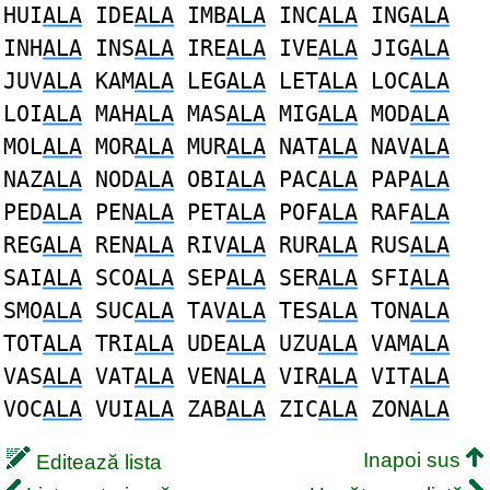
HUI
ALA
IDE
ALA
IMB
ALA
INC
ALA
ING
ALA
INH
ALA
INS
ALA
IRE
ALA
IVE
ALA
JIG
ALA
JUV
ALA
KAM
ALA
LEG
ALA
LET
ALA
LOC
ALA
LOI
ALA
MAH
ALA
MAS
ALA
MIG
ALA
MOD
ALA
MOL
ALA
MOR
ALA
MUR
ALA
NAT
ALA
NAV
ALA
NAZ
ALA
NOD
ALA
OBI
ALA
PAC
ALA
PAP
ALA
PED
ALA
PEN
ALA
PET
ALA
POF
ALA
RAF
ALA
REG
ALA
REN
ALA
RIV
ALA
RUR
ALA
RUS
ALA
SAI
ALA
SCO
ALA
SEP
ALA
SER
ALA
SFI
ALA
SMO
ALA
SUC
ALA
TAV
ALA
TES
ALA
TON
ALA
TOT
ALA
TRI
ALA
UDE
ALA
UZU
ALA
VAM
ALA
VAS
ALA
VAT
ALA
VEN
ALA
VIR
ALA
VIT
ALA
VOC
ALA
VUI
ALA
ZAB
ALA
ZIC
ALA
ZON
ALA
Inapoi sus
Editează lista