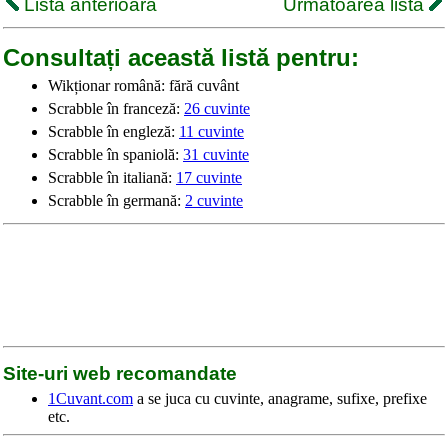
Lista anterioară
Următoarea listă
Consultați această listă pentru:
Wikționar română: fără cuvânt
Scrabble în franceză:
26 cuvinte
Scrabble în engleză:
11 cuvinte
Scrabble în spaniolă:
31 cuvinte
Scrabble în italiană:
17 cuvinte
Scrabble în germană:
2 cuvinte
Site-uri web recomandate
1Cuvant.com
a se juca cu cuvinte, anagrame, sufixe, prefixe
etc.