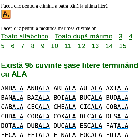
Faceți clic pentru a elimina a patra până la ultima literă
Faceți clic pentru a modifica mărimea cuvintelor
Toate alfabetice
Toate după mărime
3
4
5
6
7
8
9
10
11
12
13
14
15
Există 95 cuvinte șase litere terminând
cu ALA
AMB
ALA
ANU
ALA
ARE
ALA
AUI
ALA
AXI
ALA
BAN
ALA
BAZ
ALA
BOI
ALA
BUC
ALA
BUD
ALA
CAB
ALA
CEC
ALA
CHE
ALA
CIC
ALA
COB
ALA
COD
ALA
COR
ALA
COX
ALA
DEC
ALA
DES
ALA
DOT
ALA
DUB
ALA
DUC
ALA
ESC
ALA
FAT
ALA
FEC
ALA
FET
ALA
FIN
ALA
FOC
ALA
FOI
ALA